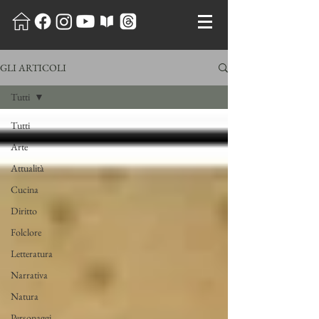
GLI ARTICOLI
Tutti
Tutti
Arte
Attualità
Cucina
Diritto
Folclore
Letteratura
Narrativa
Natura
Personaggi