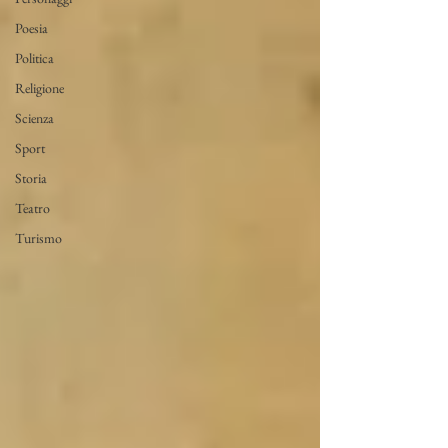
Poesia
Politica
Religione
Scienza
Sport
Storia
Teatro
Turismo