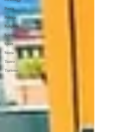
Poesia
Politica
Religione
Scienza
Sport
Storia
Teatro
Turismo