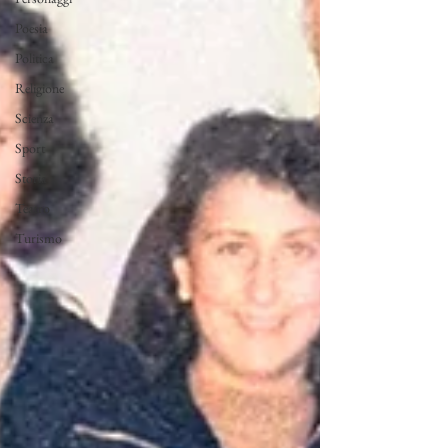
Poesia
Politica
Religione
Scienza
Sport
Storia
Teatro
Turismo