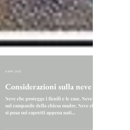
9 nov 2021
Considerazioni sulla neve
Neve che protegge i fienili e le case. Neve
sul campanile della chiesa madre. Neve che