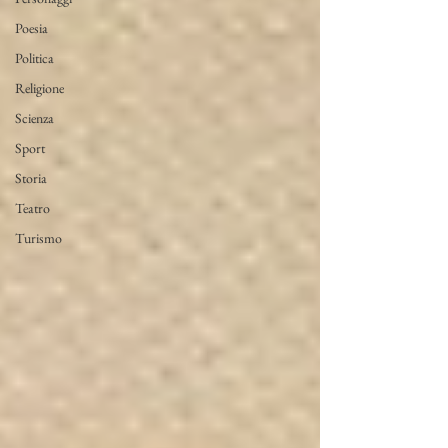
Poesia
Politica
Religione
Scienza
Sport
Storia
Teatro
Turismo