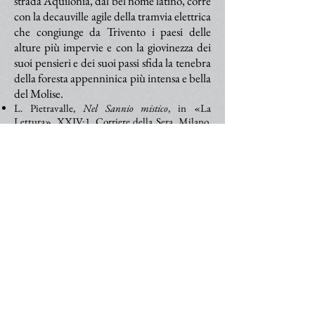
strada Aquilonia, dal bel nome latino, corre
con la decauville agile della tramvia elettrica
che congiunge da Trivento i paesi delle
alture più impervie e con la giovinezza dei
suoi pensieri e dei suoi passi sfida la tenebra
della foresta appenninica più intensa e bella
del Molise.
L. Pietravalle,
Nel Sannio mistico
, in «La
Lettura», XXIV:1, Corriere della Sera, Milano,
1° gennaio 1924, p. 43.
>