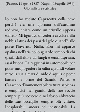
(Fasano, 11 aprile 1887 - Napoli, 19 aprile 1956)
Giornalista e scrittrice
Io non ho veduto Capracotta colla neve
perché era una giornata dell'autunno
redivivo, chiara come un cristallo appena
soffiato. Mi figuravo di vederla avvolta nella
nebbia lattea dei paesi del gelo quand'è alle
porte l'inverno. Nulla. Essa mi apparve
opalina nell'aria collo sguardo sereno di chi
spazia dall'alto e da lungi; e senza asprezza,
assai buona. La raggiunsi in automobile per
poter meglio godere la salita a grandi volute
verso la sua altezza di nido d'aquila e poter
battere le orme del Sannio Pentro e
Caraceno d'immemorabile vetusta sapienza
e semplicità nei graniti delle sue roccie
sempre più scoscese e nel fosco abbraccio
delle sue boscaglie sempre più chiuse.
Inesplorabili ancora ed inestricabili. La