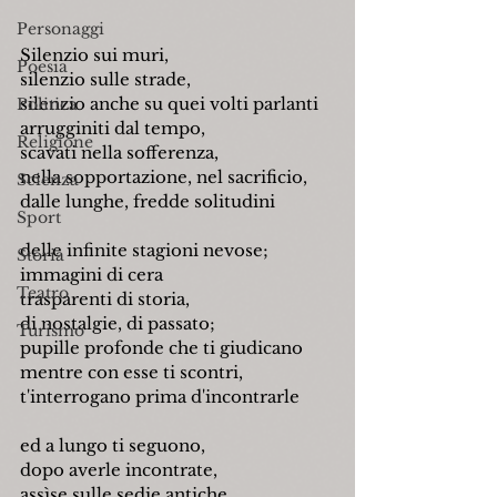
Personaggi
Silenzio sui muri,
Poesia
silenzio sulle strade,
silenzio anche su quei volti parlanti
Politica
arrugginiti dal tempo,
Religione
scavati nella sofferenza,
nella sopportazione, nel sacrificio,
Scienza
dalle lunghe, fredde solitudini
Sport
delle infinite stagioni nevose;
Storia
immagini di cera
Teatro
trasparenti di storia,
di nostalgie, di passato;
Turismo
pupille profonde che ti giudicano
mentre con esse ti scontri,
t'interrogano prima d'incontrarle
ed a lungo ti seguono,
dopo averle incontrate,
assìse sulle sedie antiche