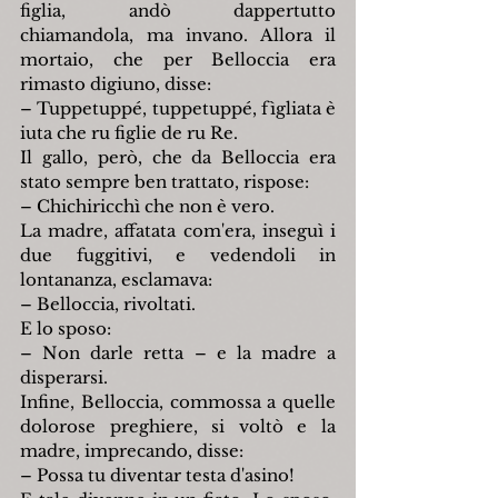
figlia, andò dappertutto 
chiamandola, ma invano. Allora il 
mortaio, che per Belloccia era 
rimasto digiuno, disse:
– Tuppetuppé, tuppetuppé, fìgliata è 
iuta che ru figlie de ru Re.
Il gallo, però, che da Belloccia era 
stato sempre ben trattato, rispose:
– Chichiricchì che non è vero.
La madre, affatata com'era, inseguì i 
due fuggitivi, e vedendoli in 
lontananza, esclamava:
– Belloccia, rivoltati.
E lo sposo:
– Non darle retta – e la madre a 
disperarsi.
Infine, Belloccia, commossa a quelle 
dolorose preghiere, si voltò e la 
madre, imprecando, disse:
– Possa tu diventar testa d'asino!