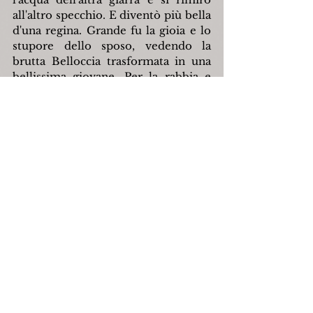
all'altro specchio. E diventò più bella 
d'una regina. Grande fu la gioia e lo 
stupore dello sposo, vedendo la 
brutta Belloccia trasformata in una 
bellissima giovane. Per la rabbia e 
l'umiliazione l'altro figliuolo del Re 
differì gli sponsali.
L'Anonimo finì:
– Io ebbi un pugno di soldi.
Oreste Conti
Fonte: O. Conti, 
Letteratura popolare 
capracottese
, Pierro, Napoli 1911.
capracotta
oresteconti
favole
Letteratura