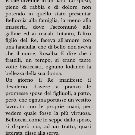
E tale divenne in un fiato. Lo sposo, 
pieno di rabbia e di dolore, non 
potendo in quello stato presentar 
Belloccia alla famiglia, la menò alla 
masseria, dove l'accomunò alle 
galline ed ai maiali. Intanto, l'altro 
figlio del Re, faceva all'amore con 
una fanciulla, che di bello non aveva 
che il nome, Rosalba. E dire che i 
fratelli, un tempo, si erano tante 
volte bisticciati, ognuno lodando la 
bellezza della sua donna.
Un giorno il Re manifestò il 
desiderio d'avere a pranzo le 
promesse spose dei figliuoli, a patto, 
però, che ognuna portasse un vestito 
lavorato con le proprie mani, per 
vedere quale fosse la più virtuosa. 
Belloccia, come lo seppe dallo sposo, 
si disperò ma, ad un tratto, quasi 
ispirata, disse alla serva: