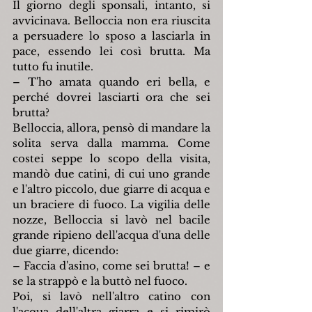
Il giorno degli sponsali, intanto, si 
avvicinava. Belloccia non era riuscita 
a persuadere lo sposo a lasciarla in 
pace, essendo lei così brutta. Ma 
tutto fu inutile.
– T'ho amata quando eri bella, e 
perché dovrei lasciarti ora che sei 
brutta?
Belloccia, allora, pensò di mandare la 
solita serva dalla mamma. Come 
costei seppe lo scopo della visita, 
mandò due catini, di cui uno grande 
e l'altro piccolo, due giarre di acqua e 
un braciere di fuoco. La vigilia delle 
nozze, Belloccia si lavò nel bacile 
grande ripieno dell'acqua d'una delle 
due giarre, dicendo:
– Faccia d'asino, come sei brutta! – e 
se la strappò e la buttò nel fuoco.
Poi, si lavò nell'altro catino con 
l'acqua dell'altra giarra e si rimirò 