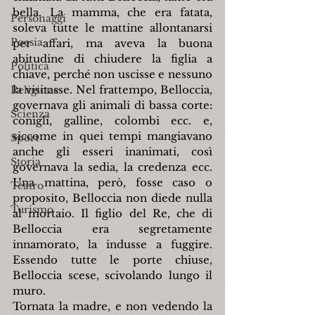
bella. La mamma, che era fatata, 
Personaggi
soleva tutte le mattine allontanarsi 
Poesia
per affari, ma aveva la buona 
abitudine di chiudere la figlia a 
Politica
chiave, perché non uscisse e nessuno 
la visitasse. Nel frattempo, Belloccia, 
Religione
governava gli animali di bassa corte: 
Scienza
conigli, galline, colombi ecc. e, 
siccome in quei tempi mangiavano 
Sport
anche gli esseri inanimati, così 
Storia
governava la sedia, la credenza ecc. 
Una mattina, però, fosse caso o 
Teatro
proposito, Belloccia non diede nulla 
Turismo
al mortaio. Il figlio del Re, che di 
Belloccia era segretamente 
innamorato, la indusse a fuggire. 
Essendo tutte le porte chiuse, 
Belloccia scese, scivolando lungo il 
muro.
Tornata la madre, e non vedendo la 