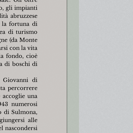
, gli impianti 
ità abruzzese 
la fortuna di 
ea di turismo 
gne (da Monte 
i con la vita 
a fondo, cioè 
di boschi di 
 Giovanni di 
ta percorrere 
 accoglie una 
943 numerosi 
o di Sulmona, 
ungersi alle 
l nascondersi 