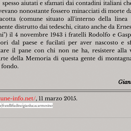
 spesso aiutati e sfamati dai contadini italiani ch
avevano nonostante fossero minacciati di morte da
cotta (comune situato all'interno della linea 
nte distrutto dai tedeschi, citato anche da Ern
mi") il 4 novembre 1943 i fratelli Rodolfo e Gasp
ori dal paese e fucilati per aver nascosto e s
zare il pane con chi non ne ha, resistere alla v
rte della Memoria di questa gente di montagna,
a fondo.
Gian
une-info.net/
, 11 marzo 2015.
e
fratellifiadino
gianlucacarmosino