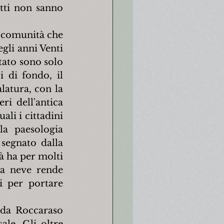
tti non sanno 
 comunità che 
gli anni Venti 
ato sono solo 
 di fondo, il 
latura, con la 
i dell'antica 
li i cittadini 
a paesologia 
segnato dalla 
à ha per molti 
a neve rende 
 per portare 
da Roccaraso 
le. Gli oltre 