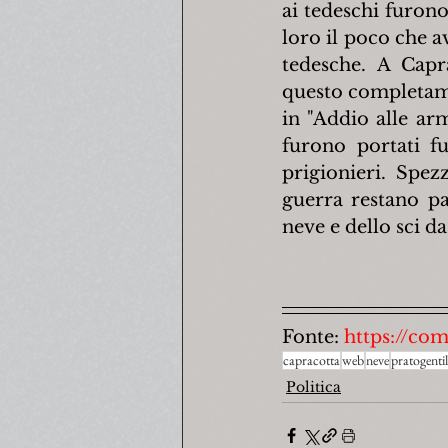
ai tedeschi furono
loro il poco che 
tedesche. A Capra
questo completame
in "Addio alle ar
furono portati fu
prigionieri. Spez
guerra restano pa
neve e dello sci d
Fonte: 
https://com
capracotta
web
neve
pratogentil
Politica