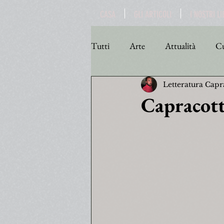
CASA
GLI ARTICOLI
I NOSTRI LI
Tutti
Arte
Attualità
Cu
Letteratura Capr
Personaggi
Poesia
Poli
Capracott