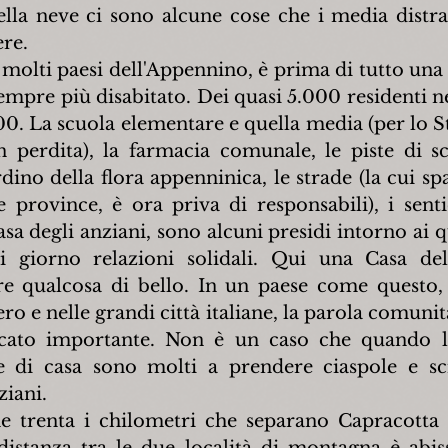
ella neve ci sono alcune cose che i media distra
ere.
molti paesi dell'Appennino, è prima di tutto una
sempre più disabitato. Dei quasi 5.000 residenti ne
0. La scuola elementare e quella media (per lo St
n perdita), la farmacia comunale, le piste di sci
ino della flora appenninica, le strade (la cui spa
 province, è ora priva di responsabili), i sentier
a degli anziani, sono alcuni presidi intorno ai qua
i giorno relazioni solidali. Qui una Casa dell
e qualcosa di bello. In un paese come questo, 
ro e nelle grandi città italiane, la parola comunit
icato importante. Non è un caso che quando l
e di casa sono molti a prendere ciaspole e sci
ziani.
 trenta i chilometri che separano Capracotta 
distanza tra le due località di montagna è abissa