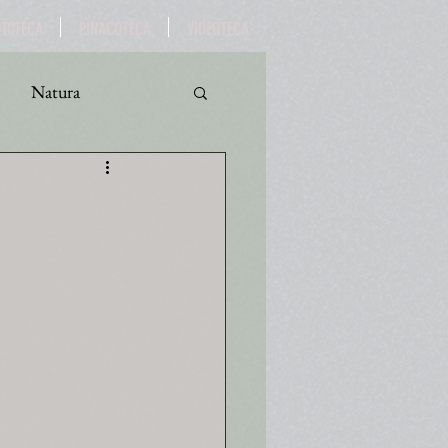
OTOTECA
PINACOTECA
VIDEOTECA
Natura
ro
Turismo