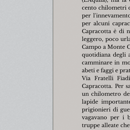
cento chilometri di
per l'innevamento
per alcuni capraco
Capracotta è di n
leggero, poco urla
Campo a Monte Cap
quotidiana degli a
camminare in mon
abeti e faggi e prat
Via Fratelli Fia
Capracotta. Per s
un chilometro del
lapide important
prigionieri di gu
vagavano per i b
truppe alleate che