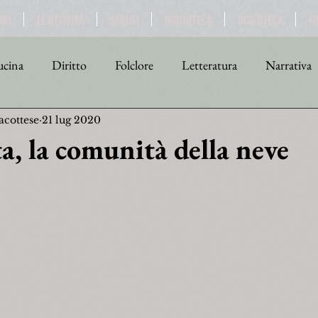
BRI
LE ATTIVITÀ
ALBUM
BIBLIOTECA
DISCOTECA
F
cina
Diritto
Folclore
Letteratura
Narrativa
acottese
21 lug 2020
tica
Religione
Scienza
Sport
Storia
Teat
a, la comunità della neve