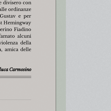
e divisero con 
lle ordinanze 
Gustav e per 
est Hemingway 
erino Fiadino 
famato alcuni 
iolenza della 
 amica delle 
luca Carmosino