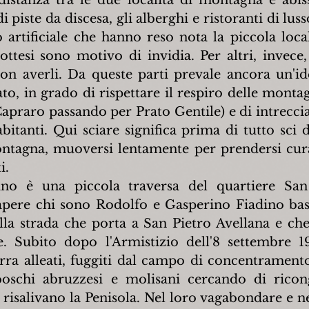
 piste da discesa, gli alberghi e ristoranti di lusso
 artificiale che hanno reso nota la piccola local
ttesi sono motivo di invidia. Per altri, invece, 
on averli. Da queste parti prevale ancora un'id
to, in grado di rispettare il respiro delle monta
raro passando per Prato Gentile) e di intrecciars
bitanti. Qui sciare significa prima di tutto sci d
tagna, muoversi lentamente per prendersi cura 
i.
dino è una piccola traversa del quartiere San
apere chi sono Rodolfo e Gasperino Fiadino bas
la strada che porta a San Pietro Avellana e che
e. Subito dopo l'Armistizio dell'8 settembre 1
erra alleati, fuggiti dal campo di concentrament
oschi abruzzesi e molisani cercando di ricongi
 risalivano la Penisola. Nel loro vagabondare e ne