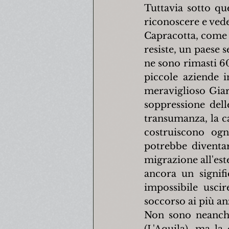
Tuttavia sotto qu
riconoscere e ved
Capracotta, come 
resiste, un paese 
ne sono rimasti 60
piccole aziende i
meraviglioso Giard
soppressione delle
transumanza, la cas
costruiscono ogn
potrebbe diventar
migrazione all'este
ancora un signif
impossibile uscir
soccorso ai più an
Non sono neanche
(L'Aquila), ma la 