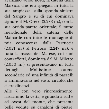
avanzano verso nord; la catena della 
Marsica, che era spiegata in tutta la 
sua ampiezza, sulla sponda sinistra 
del Sangro e su di cui dominava 
signore il M. Greco (2.283 m.), con la 
sua orrida parete orientale; il ramo 
meridionale della catena delle 
Mainarde con tutte le montagne di 
mia conoscenza, dalla Parruccia 
(2.021 m.) al Petroso (2.247 m.), e 
tutta la massa del Matese, coi suoi 
contrafforti, dominata dal M. Miletto 
(2.050 m.) si presentavano in tutt'i 
dettagli. Moltissime catene 
secondarie ed una infinità di paeselli 
si ammiravano nel vasto circolo, che 
ci era dinanzi.
Alle 7, con vero rincrescimento, 
lasciammo la vetta, e girando a sud e 
ad ovest del monte, che presenta 
belle vedute su canaloni di pietre, 