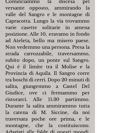
Cominciammo la discesa pel 
versante opposto, ammirando la 
valle del Sangro e le montagne di 
Capracotta. Lungo la via trovammo 
varie casette solitarie in amena 
posizione. Alle 10, eravamo in fondo 
ad Ateleta, bello ma misero paese. 
Non vedemmo una persona. Presa la 
strada carrozzabile, traversammo, 
subito dopo, un ponte sul Sangro. 
Qui è il limite tra il Molise e la 
Provincia di Aquila. Il Sangro corre 
tra boschi di cerri. Dopo 20 minuti di 
salita, giungemmo a Castel Del 
Giudice, ove ci fermammo per 
ristorarci. Alle 11:30 partimmo. 
Durante la salita ammirammo tutta 
la catena di M. Siccine, da noi 
traversata poche ore prima, e le 
montagne, che la costituiscono. 
Adagiati alle falde di questi mondi, 