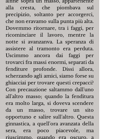
alfine sopra un masso, appartenente 
alla cresta, che piombava sul 
precipizio, soltanto per accorgerci, 
che non eravamo sulla punta più alta. 
Dovemmo ritornare, tra i faggi, per 
ricominciare il lavoro, mentre la 
notte si avanzanva. La speranza di 
assistere al tramonto era perduta. 
Uscimmo ancora dai faggi per 
trovarci fra massi enormi, separati da 
fenditure profonde. Dissi allora, 
scherzando agli amici, siamo forse su 
ghiacciai per trovare questi crepacci? 
Con precauzione saltammo dall'uno 
all'altro masso; quando la fenditura 
era molto larga, si doveva scendere 
da un masso, trovare un sito 
opportuno e salire sull'altro. Questa 
ginnastica, a quell'ora avanzata della 
sera, era poco piacevole, ma 
riuscimmo, quando era oscuro, a 