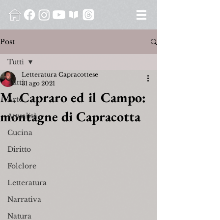
Post
Tutti
Letteratura Capracottese
Tutti
31 ago 2021
M. Capraro ed il Campo:
Arte
montagne di Capracotta
Attualità
Cucina
Diritto
Folclore
Letteratura
Narrativa
Natura