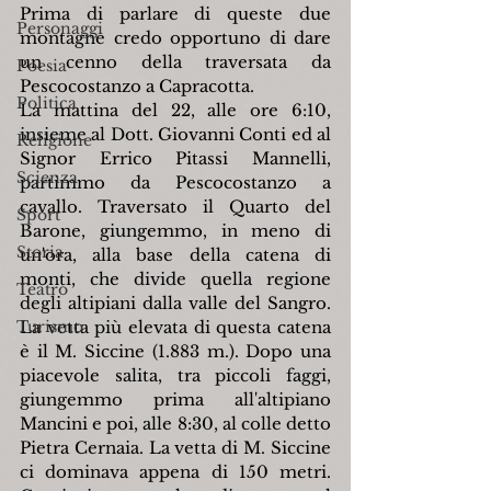
Prima di parlare di queste due 
Personaggi
montagne credo opportuno di dare 
un cenno della traversata da 
Poesia
Pescocostanzo a Capracotta.
Politica
La mattina del 22, alle ore 6:10, 
insieme al Dott. Giovanni Conti ed al 
Religione
Signor Errico Pitassi Mannelli, 
Scienza
partimmo da Pescocostanzo a 
cavallo. Traversato il Quarto del 
Sport
Barone, giungemmo, in meno di 
Storia
un'ora, alla base della catena di 
monti, che divide quella regione 
Teatro
degli altipiani dalla valle del Sangro. 
Turismo
La vetta più elevata di questa catena 
è il M. Siccine (1.883 m.). Dopo una 
piacevole salita, tra piccoli faggi, 
giungemmo prima all'altipiano 
Mancini e poi, alle 8:30, al colle detto 
Pietra Cernaia. La vetta di M. Siccine 
ci dominava appena di 150 metri. 