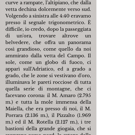
curve a rampate, l'altipiano, che dalla 
vetta dechina dolcemente verso sud. 
Volgendo a sinistra alle 4:40 eravamo 
presso il segnale trigonometrico. È 
difficile, io credo, dopo la passeggiata 
di un'ora, trovare altrove un 
belvedere, che offra un panorama 
così grandioso, come quello da noi 
ammirato dalla vetta del Campo. Il 
sole, come un globo di fuoco, ci 
apparì sull'Adriatico, ed a grado a 
grado, che le zone si vestivano d'oro, 
illuminava le pareti rocciose di tutta 
quella serie di montagne, che ci 
facevano corona: il M. Amaro (2.795 
m.) e tutta la mole immensa della 
Maiella, che era presso di noi, il M. 
Porrara (2.136 m.), il Pizzalto (1.969 
m.) ed il M. Rotella (2.127 m.), i tre 
bastioni della grande giogaia, che si 