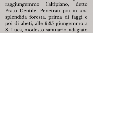
raggiungemmo l'altipiano, detto 
Prato Gentile. Penetrati poi in una 
splendida foresta, prima di faggi e 
poi di abeti, alle 9:35 giungemmo a 
S. Luca, modesto santuario, adagiato 
sopra una rupe. Di là ammirammo 
tutta la valle degli abeti, dominata 
dalla parete orientale del Campo, 
completamente verticale, tutta 
rivestita di faggi. Fatta una squisita 
colezione in un prato, tutto 
circondato da abeti, ripartimmo, ed a 
mezzogiorno eravamo di ritorno a 
Capracotta.
Nel pomeriggio, accompagnato da 
molti signori, visitai la Cattedrale, 
l'Asilo d'infanzia, e la parte antica del 
paese, ove sono due porte, ben 
conservate. Poi, da una terrazza 
chiamata Costa dei Grilli, a sud del 