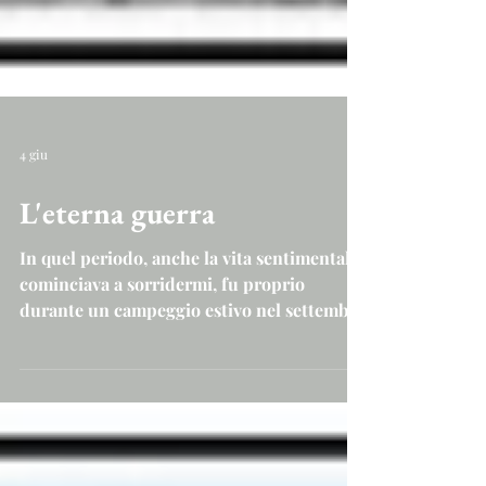
4 giu
L'eterna guerra
In quel periodo, anche la vita sentimentale
cominciava a sorridermi, fu proprio
durante un campeggio estivo nel settembre
del lontano 1978 in un piccolo paesino del
Molise, Capracotta, vicinissimo ad Agnone,
famosa per la costruzione delle sue
campane, che un giorno conobbi la mia