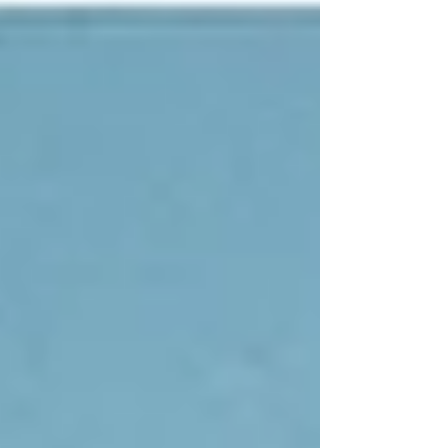
prima fidanzatina, "l'Inglesina": fu una
storia molto breve, infatti finì ancora prima
di iniziare per colpa di un piccolo
malinteso che sfociò in una discussione un
po' animata, dove come sempre pr