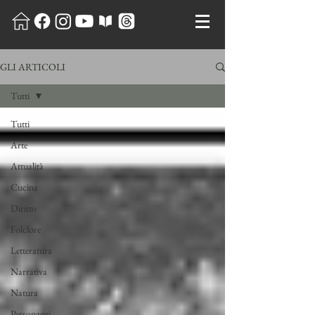
GLI ARTICOLI
Tutti
Tutti
Arte
Attualità
Cucina
Diritto
Folclore
Letteratura
Narrativa
Natura
Personaggi