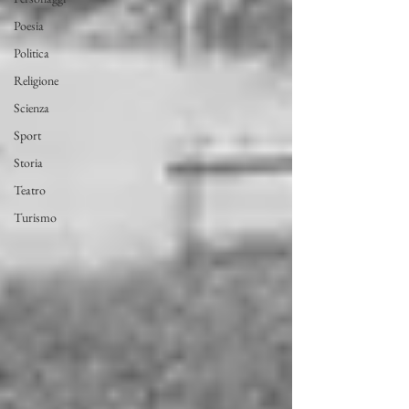
Poesia
Politica
Religione
Scienza
Sport
Storia
Teatro
Turismo