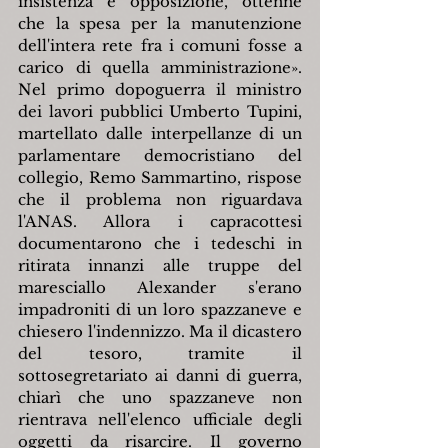
insistenza e opposizione, ottenne 
che la spesa per la manutenzione 
dell'intera rete fra i comuni fosse a 
carico di quella amministrazione». 
Nel primo dopoguerra il ministro 
dei lavori pubblici Umberto Tupini, 
martellato dalle interpellanze di un 
parlamentare democristiano del 
collegio, Remo Sammartino, rispose 
che il problema non riguardava 
l'ANAS. Allora i capracottesi 
documentarono che i tedeschi in 
ritirata innanzi alle truppe del 
maresciallo Alexander s'erano 
impadroniti di un loro spazzaneve e 
chiesero l'indennizzo. Ma il dicastero 
del tesoro, tramite il 
sottosegretariato ai danni di guerra, 
chiarì che uno spazzaneve non 
rientrava nell'elenco ufficiale degli 
oggetti da risarcire. Il governo 