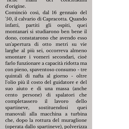
d'origine.
Cominciò così, dal 16 gennaio del 
'50, il calvario di Capracotta. Quando 
infatti, partiti gli ospiti, quei 
montanari si studiarono ben bene il 
dono, constatarono che avendo esso 
un'apertura di otto metri su vie 
larghe al più sei, occorreva almeno 
smontare i vomeri secondari, cioè 
farlo funzionare a capacità ridotta ma 
con pieno, spaventoso consumo - tre 
quintali di nafta al giorno - oltre 
l'olio più il costo del guidatore e del 
suo aiuto e di una massa (anche 
cento persone) di spalatori che 
completassero il lavoro dello 
spartineve, sostituendosi quei 
manovali alla macchina a turbina 
che, dopo la rottura del muraglione 
(operata dallo spartineve), polverizza 