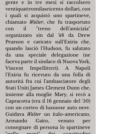
gente e in tre mesi si raccolsero 
ventiquattromilaseicento dollari, con 
i quali si acquistò uno spartineve, 
chiamato 
Walter
, che fu trasportato 
con il "treno dell'amicizia" 
organizzato sin dal '48 da Drew 
Pearson e caricato sull'Exiria che, 
quando lasciò l'Hudson, fu salutato 
da una speciale delegazione (ne 
faceva parte il sindaco di Nuova York, 
Vincent Impellitteri). A Napoli 
l'Exiria fu ricevuto da una folla di 
autorità fra cui l'ambasciatore degli 
Stati Uniti James Clement Dunn che, 
insieme alla moglie Mary, si recò a 
Capracotta (era il 16 gennaio del '50) 
con un corteo di lussuose auto nere. 
Guidava 
Walter 
un italo-americano, 
Armando Gaito, venuto per 
consegnare di persona lo spartineve 
"nelle mani" dei concittadini 