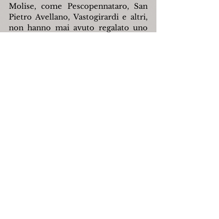
Molise, come Pescopennataro, San 
Pietro Avellano, Vastogirardi e altri, 
non hanno mai avuto regalato uno 
spartineve e ottengono dalla 
provincia, secondo il loro diritto, 
senza una sola lira di spesa, che sia 
mantenuto sgombro almeno un 
tratto delle strade, quando c'è neve 
alta. Ma dopo il clamore 
internazionale di quella festa, nel '50, 
di cui parlarono anche riviste 
straniere, il nostro diritto è ignorato 
e una lettera per garantirci il 
rimborso, scritta 
dall'amministrazione provinciale in 
ottobre, non ha ricevuto ancora 
risposta». Questo osserva il vice-
sindaco Vittorino Giuliano, 
professore di scuola media.
Che accadrà ora che è ricominciato il 