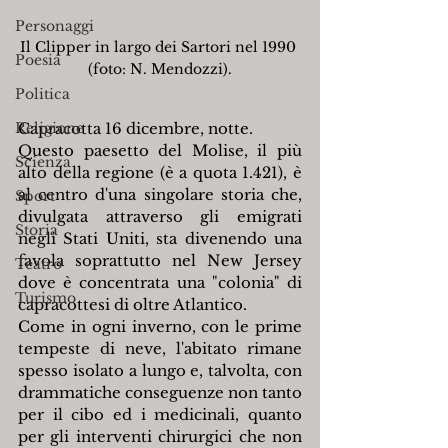
Personaggi
Il Clipper in largo dei Sartori nel 1990 
Poesia
(foto: N. Mendozzi).
Politica
Religione
Capracotta 16 dicembre, notte.
Questo paesetto del Molise, il più 
Scienza
alto della regione (è a quota 1.421), è 
al centro d'una singolare storia che, 
Sport
divulgata attraverso gli emigrati 
Storia
negli Stati Uniti, sta divenendo una 
favola soprattutto nel New Jersey 
Teatro
dove è concentrata una "colonia" di 
Turismo
capracottesi di oltre Atlantico.
Come in ogni inverno, con le prime 
tempeste di neve, l'abitato rimane 
spesso isolato a lungo e, talvolta, con 
drammatiche conseguenze non tanto 
per il cibo ed i medicinali, quanto 
per gli interventi chirurgici che non 