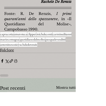
Rachele De Renzis
Fonte: R. De Renzis, 
I primi 
quarant'anni dello spazzaneve
, in «Il 
Quotidiano del Molise», 
Campobasso 1990.
capracotta
emeroteca
clipper
micheleconti
carminediianni
mariocomegna
quotidianodelmolise
pasqualevenditti
antoninosozio
rachelederenzis
Folclore
Mostra tutti
Post recenti