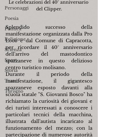
Le celebrazioni del 40° anniversario 
Personaggi
del Clipper.
Poesia
Splendido successo della 
Politica
manifestazione organizzata dalla Pro 
Religione
Loco e dal Comune di Capracotta, 
per ricordare il 40° anniversario 
Scienza
dell'arrivo del mastodontico 
Sport
spazzaneve in questo delizioso 
centro turistico molisano.
Storia
Durante il periodo della 
Teatro
manifestazione, il gigantesco 
spazzaneve esposto davanti alla 
Turismo
scuola statale "S. Giovanni Bosco" ha 
richiamato la curiosità dei giovani e 
dei turisti interessati a conoscere i 
particolari tecnici della macchina, 
illustrata dall'autista incaricato al 
funzionamento del mezzo; con la 
partecipazione di numerose autorità 