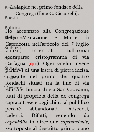
La lapide nel primo fondaco della 
Personaggi
Congrega (foto: G. Ciccorelli).
Poesia
Politica
Ho accennato alla Congregazione 
della Visitazione e Morte di 
Religione
Capracotta nell'articolo del 7 luglio 
Scienza
scorso, incentrato sull'ormai 
scomparso cristogramma di via 
Sport
Carfagna (
qui
). Oggi voglio invece 
Storia
parlarVi di una lastra di pietra incisa, 
presente nel primo dei quattro 
Teatro
fondachi situati tra la fine di via 
Turismo
Roma e l'inizio di via San Giovanni, 
tutti di proprietà della ex congrega 
capracottese e oggi chiusi al pubblico 
perché abbandonati, fatiscenti, 
cadenti. Difatti, venendo da 
capabbàlle
 in direzione 
capammónde
, 
«sottoposte al descritto primo piano 