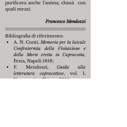
purificava anche l'anima, chissà  con 
quali mezzi.
Francesco Mendozzi
Bibliografia di riferimento:
A. N. Conti, 
Memoria per la laicale 
Confraternita della Visitazione e 
della Morte eretta in Capracotta
, 
Festa, Napoli 1859;
F. Mendozzi, 
Guida alla 
letteratura capracottese
, vol. I, 
Youcanprint, Tricase 2016.
capracotta
francescomendozzi
chiesamadre
epigrafi
confraternite
amatonicolaconti
andreaferrelli
gaetanovizzoca
giovanniciccorelli
luciarainone
Personaggi
Religione
Storia