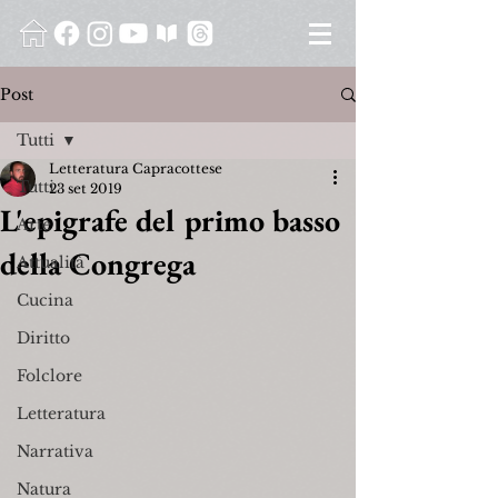
Post
Tutti
Letteratura Capracottese
Tutti
23 set 2019
L'epigrafe del primo basso
Arte
della Congrega
Attualità
Cucina
Diritto
Folclore
Letteratura
Narrativa
Natura