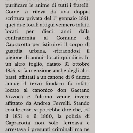
purificare le anime di tutti i fratelli. 
Come si rileva da una doppia 
scrittura privata del 1° gennaio 1851, 
quei due locali attigui vennero infatti 
locati per dieci anni dalla 
confraternita al Comune di 
Capracotta per istituirvi il corpo di 
guardia urbana, «ritraendosi il 
pigione di annui docati quindici». In 
un altro foglio, datato 31 ottobre 
1855, si fa menzione anche degli altri 
bassi, affittati a un canone di 6 ducati 
annui; il terzo fondaco fu infatti 
locato al canonico don Gaetano 
Vizzoca e l'ultimo venne invece 
affittato da Andrea Ferrelli. Stando 
così le cose, si potrebbe dire che, tra 
il 1851 e il 1860, la polizia di 
Capracotta non solo fermava e 
arrestava i presunti criminali ma ne 