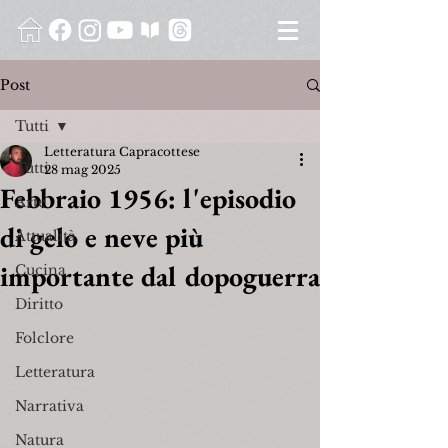
Post
Tutti
Letteratura Capracottese
Tutti
28 mag 2025
Febbraio 1956: l'episodio
Arte
di gelo e neve più
Attualità
importante dal dopoguerra
Cucina
Diritto
Folclore
Letteratura
Narrativa
Natura