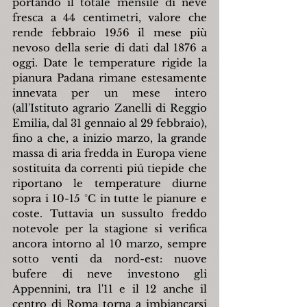
portando il totale mensile di neve 
fresca a 44 centimetri, valore che 
rende febbraio 1956 il mese più 
nevoso della serie di dati dal 1876 a 
oggi. Date le temperature rigide la 
pianura Padana rimane estesamente 
innevata per un mese intero 
(all'Istituto agrario Zanelli di Reggio 
Emilia, dal 31 gennaio al 29 febbraio), 
fino a che, a inizio marzo, la grande 
massa di aria fredda in Europa viene 
sostituita da correnti piú tiepide che 
riportano le temperature diurne 
sopra i 10-15 °C in tutte le pianure e 
coste. Tuttavia un sussulto freddo 
notevole per la stagione si verifica 
ancora intorno al 10 marzo, sempre 
sotto venti da nord-est: nuove 
bufere di neve investono gli 
Appennini, tra l'11 e il 12 anche il 
centro di Roma torna a imbiancarsi 