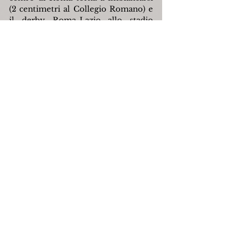
(2 centimetri al Collegio Romano) e 
il derby Roma-Lazio allo stadio 
Olimpico viene rinviato. Per la 
capitale è una delle nevicate più 
tardive dell'ultimo secolo, superata 
solo dalla spruzzata avvenuta una 
settimana più avanti nel calendario il 
18 marzo 1985, tra tuoni e lampi. 
Quello del 1956 risulta il febbraio 
piú rigido del periodo successivo al 
1900 a Torino (con temperatura 
media mensile di -3,0 °C), a Milano 
(-2,2 °C), Modena (-3,5 °C) e Roma 
(3,3 °C), mentre nelle serie storiche 
di Piacenza e Venezia primeggia il 
febbraio 1929. In ogni caso l'episodio 
di fine anni Venti lo supera ovunque 
per la sua maggiore durata che 
coinvolse anche gennaio.