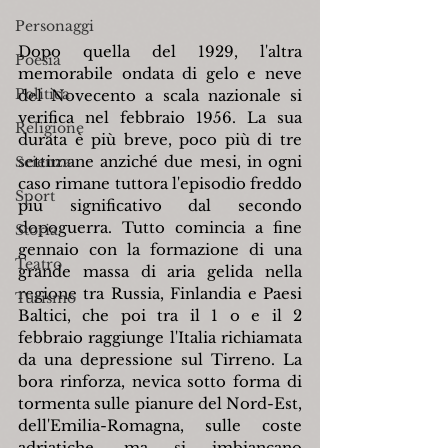
Personaggi
Dopo quella del 1929, l'altra 
Poesia
memorabile ondata di gelo e neve 
Politica
del Novecento a scala nazionale si 
verifica nel febbraio 1956. La sua 
Religione
durata è più breve, poco più di tre 
settimane anziché due mesi, in ogni 
Scienza
caso rimane tuttora l'episodio freddo 
Sport
più significativo dal secondo 
dopoguerra. Tutto comincia a fine 
Storia
gennaio con la formazione di una 
Teatro
grande massa di aria gelida nella 
regione tra Russia, Finlandia e Paesi 
Turismo
Baltici, che poi tra il 1 o e il 2 
febbraio raggiunge l'Italia richiamata 
da una depressione sul Tirreno. La 
bora rinforza, nevica sotto forma di 
tormenta sulle pianure del Nord-Est, 
dell'Emilia-Romagna, sulle coste 
adriatiche, ma si imbiancano 