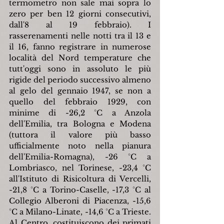
termometro non sale mai sopra lo 
zero per ben 12 giorni consecutivi, 
dall'8 al 19 febbraio). I 
rasserenamenti nelle notti tra il 13 e 
il 16, fanno registrare in numerose 
località del Nord temperature che 
tutt'oggi sono in assoluto le più 
rigide del periodo successivo almeno 
al gelo del gennaio 1947, se non a 
quello del febbraio 1929, con 
minime di -26,2 °C a Anzola 
dell'Emilia, tra Bologna e Modena 
(tuttora il valore più basso 
ufficialmente noto nella pianura 
dell'Emilia-Romagna), -26 °C a 
Lombriasco, nel Torinese, -23,4 °C 
all'Istituto di Risicoltura di Vercelli, 
-21,8 °C a Torino-Caselle, -17,3 °C al 
Collegio Alberoni di Piacenza, -15,6 
°C a Milano-Linate, -14,6 °C a Trieste. 
Al Centro, costituiscono dei primati 