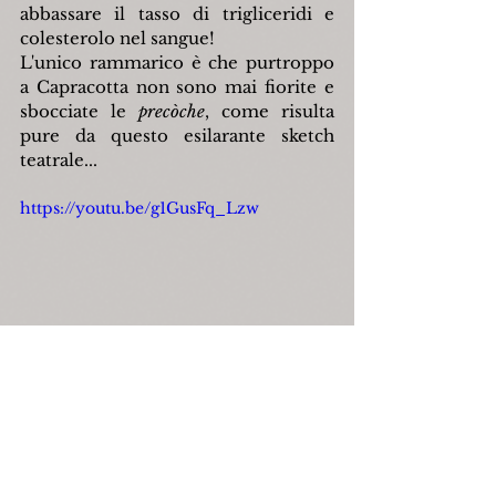
abbassare il tasso di trigliceridi e 
colesterolo nel sangue!
L'unico rammarico è che purtroppo 
a Capracotta non sono mai fiorite e 
sbocciate le 
precòche
, come risulta 
pure da questo esilarante sketch 
teatrale...
https://youtu.be/g1GusFq_Lzw
Filippo Di Tella
capracotta
filippoditella
guastra
agricoltura
fontediguastra
Folclore
Natura