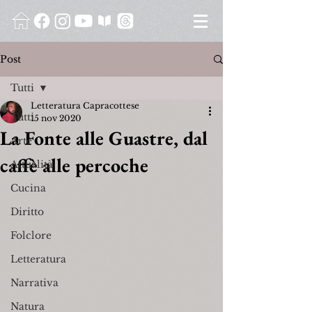
Post
Tutti
Letteratura Capracottese
Tutti
15 nov 2020
La Fonte alle Guastre, dal
Arte
caffè alle percoche
Attualità
Cucina
Diritto
Folclore
Letteratura
Narrativa
Natura