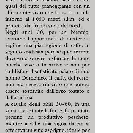
quasi del tutto pianeggiante con un 
clima mite visto che la quota oscilla 
intorno ai 1.050 metri s.l.m. ed è 
protetta dai freddi venti del nord.
Negli anni '30, per un biennio, 
avemmo l'opportunità di mettere a 
regime una piantagione di caffè, in 
seguito sradicata perché quei terreni 
dovevano servire a sfamare le tante 
bocche vive o in arrivo e non per 
soddisfare il sofisticato palato di mio 
nonno Domenico. Il caffè, del resto, 
non era necessario visto che poteva 
essere sostituito dall'orzo tostato o 
dalla cicoria.
A cavallo degli anni '50-'60, in una 
zona sovrastante la fonte, fu piantato 
persino un produttivo pescheto, 
mentre a valle una vigna da cui si 
otteneva un vino asprigno, ideale per 