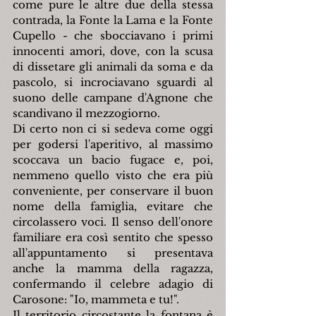
come pure le altre due della stessa 
contrada, la Fonte la Lama e la Fonte 
Cupello - che sbocciavano i primi 
innocenti amori, dove, con la scusa 
di dissetare gli animali da soma e da 
pascolo, si incrociavano sguardi al 
suono delle campane d'Agnone che 
scandivano il mezzogiorno.
Di certo non ci si sedeva come oggi 
per godersi l'aperitivo, al massimo 
scoccava un bacio fugace e, poi, 
nemmeno quello visto che era più 
conveniente, per conservare il buon 
nome della famiglia, evitare che 
circolassero voci. Il senso dell'onore 
familiare era così sentito che spesso 
all'appuntamento si presentava 
anche la mamma della ragazza, 
confermando il celebre adagio di 
Carosone: "Io, mammeta e tu!".
Il territorio circostante la fontana è 