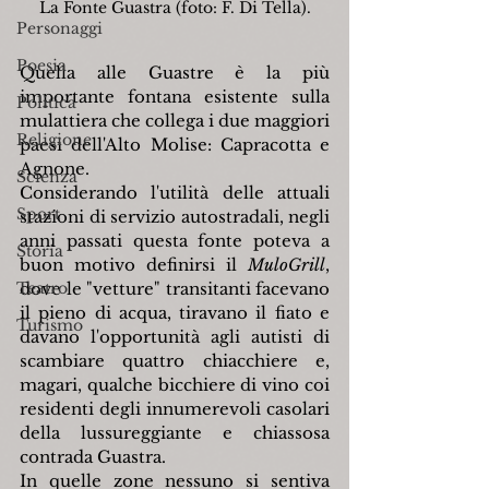
La Fonte Guastra (foto: F. Di Tella).
Personaggi
Poesia
Quella alle Guastre è la più 
importante fontana esistente sulla 
Politica
mulattiera che collega i due maggiori 
Religione
paesi dell'Alto Molise: Capracotta e 
Agnone.
Scienza
Considerando l'utilità delle attuali 
Sport
stazioni di servizio autostradali, negli 
anni passati questa fonte poteva a 
Storia
buon motivo definirsi il 
MuloGrill
, 
Teatro
dove le "vetture" transitanti facevano 
il pieno di acqua, tiravano il fiato e 
Turismo
davano l'opportunità agli autisti di 
scambiare quattro chiacchiere e, 
magari, qualche bicchiere di vino coi 
residenti degli innumerevoli casolari 
della lussureggiante e chiassosa 
contrada Guastra.
In quelle zone nessuno si sentiva 