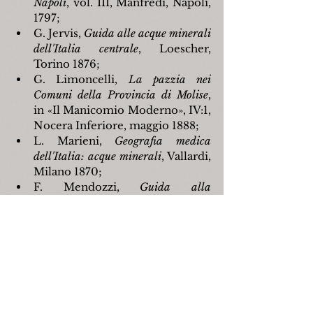
Napoli
, vol. III, Manfredi, Napoli, 
1797;
G. Jervis, 
Guida alle acque minerali 
dell'Italia centrale
, Loescher, 
Torino 1876;
G. Limoncelli, 
La pazzia nei 
Comuni della Provincia di Molise
, 
in «Il Manicomio Moderno», IV:1, 
Nocera Inferiore, maggio 1888;
L. Marieni, 
Geografia medica 
dell'Italia: acque minerali
, Vallardi, 
Milano 1870;
F. Mendozzi, 
Guida alla 
letteratura capracottese
, vol. I, 
Youcanprint, Tricase 2016;
A. Perone, 
Dizionario universale 
topografico storico fisico-chimico 
terapeutico
, Trani, Napoli 1870;
É. Reclus e A. Brunialti, 
L'Italia 
nella natura, nella storia, negli 
abitanti, nell'arte e nella vita 