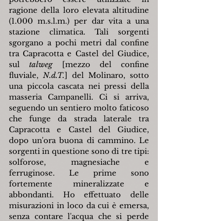
ragione della loro elevata altitudine 
(1.000 m.s.l.m.) per dar vita a una 
stazione climatica. Tali sorgenti 
sgorgano a pochi metri dal confine 
tra Capracotta e Castel del Giudice, 
sul 
talweg
 [mezzo del confine 
fluviale, 
N.d.T.
] del Molinaro, sotto 
una piccola cascata nei pressi della 
masseria Campanelli. Ci si arriva, 
seguendo un sentiero molto faticoso 
che funge da strada laterale tra 
Capracotta e Castel del Giudice, 
dopo un'ora buona di cammino. Le 
sorgenti in questione sono di tre tipi: 
solforose, magnesiache e 
ferruginose. Le prime sono 
fortemente mineralizzate e 
abbondanti. Ho effettuato delle 
misurazioni in loco da cui è emersa, 
senza contare l'acqua che si perde 