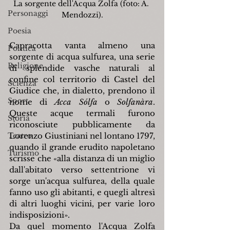
La sorgente dell'Acqua Zolfa (foto: A. 
Personaggi
Mendozzi).
Poesia
Capracotta vanta almeno una 
Politica
sorgente di acqua sulfurea, una serie 
Religione
di splendide vasche naturali al 
confine col territorio di Castel del 
Scienza
Giudice che, in dialetto, prendono il 
Sport
nome di 
Acca Sólfa
 o 
Solfanàra
. 
Queste acque termali furono 
Storia
riconosciute pubblicamente da 
Teatro
Lorenzo Giustiniani nel lontano 1797, 
quando il grande erudito napoletano 
Turismo
scrisse che «alla distanza di un miglio 
dall'abitato verso settentrione vi 
sorge un'acqua sulfurea, della quale 
fanno uso gli abitanti, e quegli altresì 
di altri luoghi vicini, per varie loro 
indisposizioni».
Da quel momento l'Acqua Zolfa 