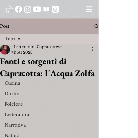
Post
Tutti
Letteratura Capracottese
Tutti
2 ott 2023
Fonti e sorgenti di
Arte
Capracotta: l'Acqua Zolfa
Attualità
Cucina
Diritto
Folclore
Letteratura
Narrativa
Natura