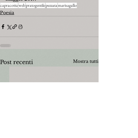
capracotta
web
pratogentile
pezzata
marisagallo
Poesia
Mostra tutti
Post recenti