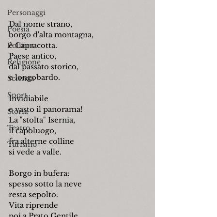
Personaggi
Dal nome strano,
Poesia
borgo d'alta montagna,
è Capracotta.
Politica
Paese antico,
Religione
dal passato storico,
e longobardo.
Scienza
Sport
Invidiabile
e vasto il panorama!
Storia
La "stolta" Isernia,
Teatro
il capoluogo,
fra alterne colline
Turismo
si vede a valle.
Borgo in bufera:
spesso sotto la neve
resta sepolto.
Vita riprende
poi a Prato Gentile