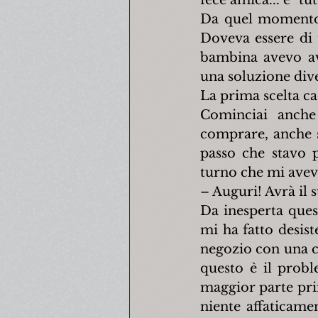
Da quel momento c
Doveva essere di t
bambina avevo av
una soluzione dive
La prima scelta ca
Cominciai anche 
comprare, anche s
passo che stavo p
turno che mi aveva
– Auguri! Avrà il 
Da inesperta ques
mi ha fatto desist
negozio con una ci
questo è il probl
maggior parte prim
niente affaticam