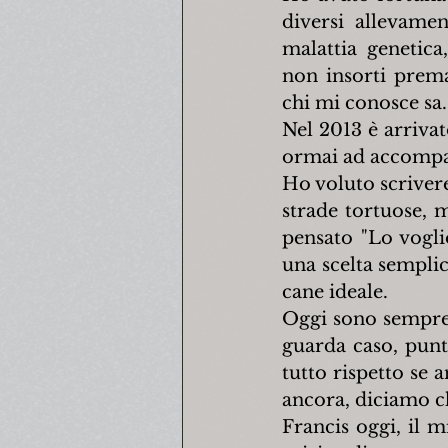
diversi allevame
malattia genetica
non insorti prema
chi mi conosce sa.
Nel 2013 è arrivato
ormai ad accompag
Ho voluto scrivere
strade tortuose, m
pensato "Lo vogli
una scelta semplic
cane ideale.
Oggi sono sempre p
guarda caso, punt
tutto rispetto se 
ancora, diciamo c
Francis oggi, il m