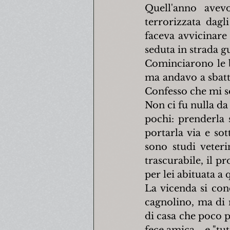
Quell'anno avev
terrorizzata dagl
faceva avvicinare 
seduta in strada g
Cominciarono le b
ma andavo a sbatt
Confesso che mi so
Non ci fu nulla da 
pochi: prenderla s
portarla via e so
sono studi veter
trascurabile, il pr
per lei abituata a
La vicenda si con
cagnolino, ma di 
di casa che poco p
fece amica... e "tut