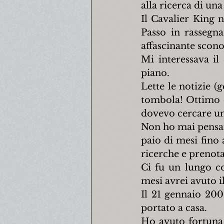
alla ricerca di un
Il Cavalier King 
Passo in rassegna
affascinante scono
Mi interessava il 
piano.
Lette le notizie (
tombola! Ottimo ca
dovevo cercare un
Non ho mai pensato
paio di mesi fino
ricerche e prenota
Ci fu un lungo co
mesi avrei avuto i
Il 21 gennaio 200
portato a casa.
Ho avuto fortuna 