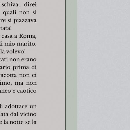
chiva, direi 
 quali non si 
e si piazzava 
tata!
 casa a Roma, 
i mio marito. 
 la volevo!
tati non erano 
ario prima di 
acotta non ci 
timo, ma non 
aneo e caotico 
i adottare un 
ta dal vicino 
la notte se la 