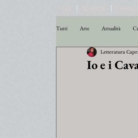
CASA
GLI ARTICOLI
I NOSTRI LI
Tutti
Arte
Attualità
Cu
Letteratura Capr
Personaggi
Poesia
Poli
Io e i Ca