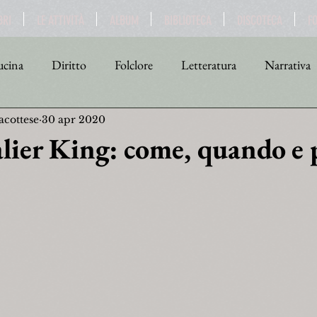
BRI
LE ATTIVITÀ
ALBUM
BIBLIOTECA
DISCOTECA
F
cina
Diritto
Folclore
Letteratura
Narrativa
acottese
30 apr 2020
tica
Religione
Scienza
Sport
Storia
Teat
valier King: come, quando e