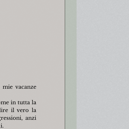
 mie vacanze 
e in tutta la 
e il vero la 
essioni, anzi 
i.