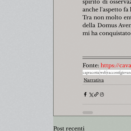
spirito di osserv
anche l'aspetto fa 
Tra non molto entr
della Domus Avent
mi ha conquistato
Fonte: 
https://cav
capracotta
web
racconti
giovan
Narrativa
Post recenti