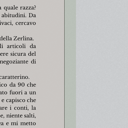
quale razza? 
abitudini. Da 
aci, cercavo 
della Zerlina.
 articoli da 
re sicura del 
negoziante di 
caratterino.
ico da 90 che 
to fuori a un 
e capisco che 
e i conti, la 
 niente salti, 
a e mi metto 