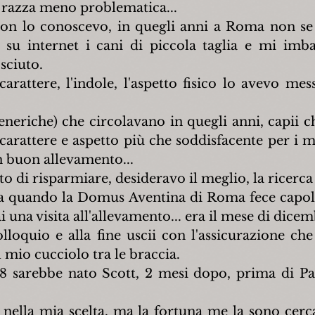
a razza meno problematica...
non lo conoscevo, in quegli anni a Roma non se
 su internet i cani di piccola taglia e mi imba
sciuto.
carattere, l'indole, l'aspetto fisico lo avevo mes
generiche) che circolavano in quegli anni, capii c
rattere e aspetto più che soddisfacente per i miei
 buon allevamento...
 di risparmiare, desideravo il meglio, la ricerca 
 a quando la Domus Aventina di Roma fece capoli
i una visita all'allevamento... era il mese di dicem
lloquio e alla fine uscii con l'assicurazione che
l mio cucciolo tra le braccia.
8 sarebbe nato Scott, 2 mesi dopo, prima di Pas
nella mia scelta, ma la fortuna me la sono cerca