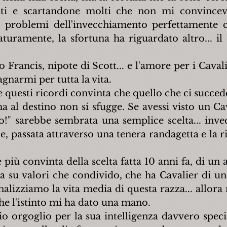
nti e scartandone molti che non mi convincev
, problemi dell'invecchiamento perfettamente co
turamente, la sfortuna ha riguardato altro... il
 Francis, nipote di Scott... e l'amore per i Cavali
narmi per tutta la vita.
 questi ricordi convinta che quello che ci succede
a al destino non si sfugge. Se avessi visto un Cav
o!" sarebbe sembrata una semplice scelta... invec
e, passata attraverso una tenera randagetta e la r
iù convinta della scelta fatta 10 anni fa, di un a
a su valori che condivido, che ha Cavalier di una
analizziamo la vita media di questa razza... allora
he l'istinto mi ha dato una mano.
io orgoglio per la sua intelligenza davvero specia