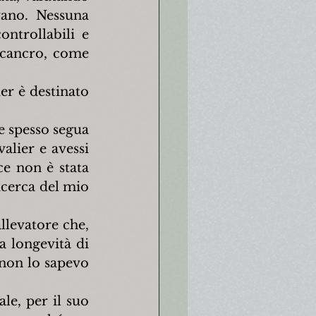
ano. Nessuna 
ntrollabili e 
 cancro, come 
er è destinato 
 spesso segua 
alier e avessi 
e non è stata 
icerca del mio 
llevatore che, 
 longevità di 
 non lo sapevo 
le, per il suo 