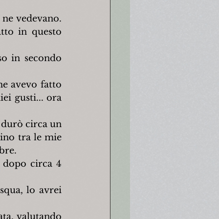
 ne vedevano. 
tto in questo 
so in secondo 
he avevo fatto 
 gusti... ora 
durò circa un 
no tra le mie 
bre.
 dopo circa 4 
qua, lo avrei 
ta, valutando 