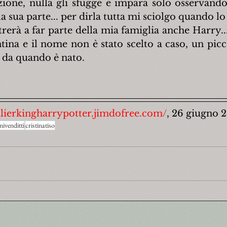
azione, nulla gli sfugge e impara solo osservando
la sua parte... per dirla tutta mi sciolgo quando l
erà a far parte della mia famiglia anche Harry...
ina e il nome non è stato scelto a caso, un pic
 da quando è nato.
alierkingharrypotter.jimdofree.com/
, 26 giugno 2
nivenditti
cristinatiso