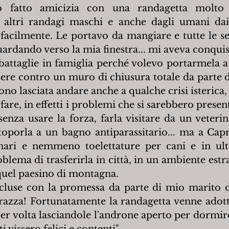
o fatto amicizia con una randagetta molto s
i altri randagi maschi e anche dagli umani dai
facilmente. Le portavo da mangiare e tutte le ser
uardando verso la mia finestra... mi aveva conquis
attaglie in famiglia perché volevo portarmela a
ere contro un muro di chiusura totale da parte d
no lasciata andare anche a qualche crisi isterica,
fare, in effetti i problemi che si sarebbero presen
enza usare la forza, farla visitare da un veterin
ttoporla a un bagno antiparassitario... ma a Capr
inari e nemmeno toelettature per cani e in ul
oblema di trasferirla in città, in un ambiente estr
 quel paesino di montagna.
cluse con la promessa da parte di mio marito d
razza! Fortunatamente la randagetta venne adotta
er volta lasciandole l'androne aperto per dormire 
ti vissero felici e contenti".