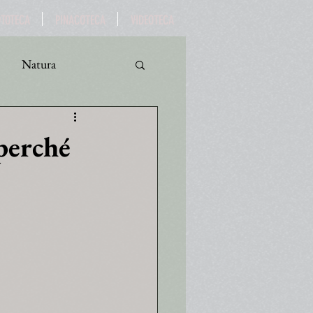
OTOTECA
PINACOTECA
VIDEOTECA
Natura
ro
Turismo
 perché