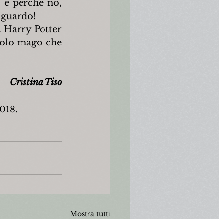
 e perché no, 
o guardo!
 Harry Potter 
colo mago che 
Cristina Tiso
018.
Mostra tutti