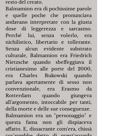
resto del creato.
Balmamion era di pochissime parole 
e quelle poche che pronunciava 
andavano interpretate con la giusta 
dose di leggerezza e sarcasmo. 
Perché lui, senza volerlo, era 
nichilistico, libertario e tollerante. 
Senza alcun evidente substrato 
culturale, Balmamion era Friedrich 
Nietzsche quando sbeffeggiava il 
cristianesimo alle porte del 2000, 
era Charles Bukowski quando 
parlava apertamente di sesso non 
convenzionale, era Erasmo da 
Rotterdam quando giungeva 
all'argomento, intoccabile per tanti, 
della morte e delle sue conseguenze.
Balmamion era un "personaggio" e 
questa fama non gli dispiaceva 
affatto. E, dissacrante com'era, chissà 
cos'avrebbe detto di quest'assurda 