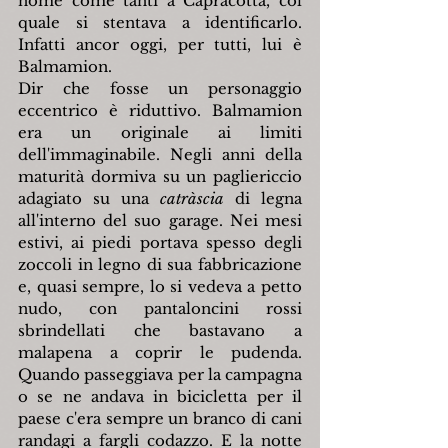
nome come tanti a Capracotta, col 
quale si stentava a identificarlo. 
Infatti ancor oggi, per tutti, lui è 
Balmamion.
Dir che fosse un personaggio 
eccentrico è riduttivo. Balmamion 
era un originale ai limiti 
dell'immaginabile. Negli anni della 
maturità dormiva su un pagliericcio 
adagiato su una 
catràscia 
di legna 
all'interno del suo garage. Nei mesi 
estivi, ai piedi portava spesso degli 
zoccoli in legno di sua fabbricazione 
e, quasi sempre, lo si vedeva a petto 
nudo, con pantaloncini rossi 
sbrindellati che bastavano a 
malapena a coprir le pudenda. 
Quando passeggiava per la campagna 
o se ne andava in bicicletta per il 
paese c'era sempre un branco di cani 
randagi a fargli codazzo. E la notte 