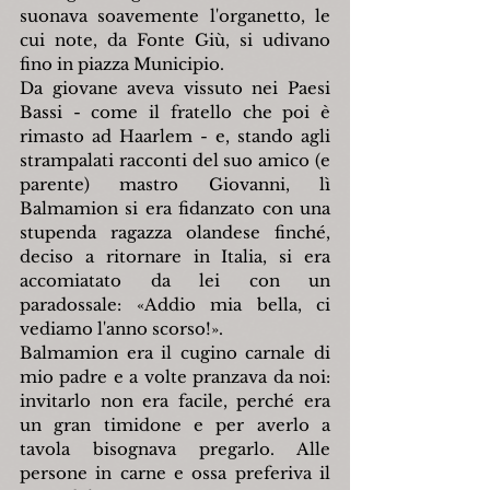
suonava soavemente l'organetto, le 
cui note, da Fonte Giù, si udivano 
fino in piazza Municipio.
Da giovane aveva vissuto nei Paesi 
Bassi - come il fratello che poi è 
rimasto ad Haarlem - e, stando agli 
strampalati racconti del suo amico (e 
parente) mastro Giovanni, lì 
Balmamion si era fidanzato con una 
stupenda ragazza olandese finché, 
deciso a ritornare in Italia, si era 
accomiatato da lei con un 
paradossale: «Addio mia bella, ci 
vediamo l'anno scorso!».
Balmamion era il cugino carnale di 
mio padre e a volte pranzava da noi: 
invitarlo non era facile, perché era 
un gran timidone e per averlo a 
tavola bisognava pregarlo. Alle 
persone in carne e ossa preferiva il 