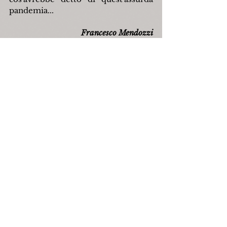
pandemia...
Francesco Mendozzi
capracotta
francescomendozzi
racconti
emigrati
biografie
fontegiù
giovannidiluozzo
paesibassi
carmineditanna
Personaggi
Mostra tutti
Post recenti