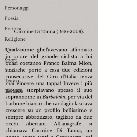
Personaggi
Poesia
Politica
Carmine Di Tanna (1946-2009).
Religione
Scienza
Quel nome gliel'avevano affibbiato 
in onore del grande ciclista a lui 
Sport
quasi coetaneo Franco Balma Mion, 
uno che portò a casa due edizioni 
Storia
consecutive del Giro d'Italia senza 
Teatro
mai vincere una tappa! Invece i più 
giovani storpiavano spesso il suo 
Turismo
soprannome in 
Barbabiòn
, per via del 
barbone bianco che randagio lasciava 
crescere su un profilo bellissimo e 
sempre abbronzato, tagliato da due 
occhi siberiani. All'anagrafe si 
chiamava Carmine Di Tanna, un 