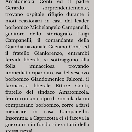
Amatonicola Conti ed il padre 
Gerardo, sorprendentemente, 
trovano ospitale rifugio durante i 
moti reazionari in casa del leader 
borbonico Michelangelo Campanelli, 
genitore dello storiografo Luigi 
Campanelli; il comandante della 
Guardia nazionale Gaetano Conti ed 
il fratello Gianlorenzo, entrambi 
fervidi liberali, si sottraggono alla 
folla minacciosa trovando 
immediato riparo in casa del vescovo 
borbonico Giandomenico Falconi; il 
farmacista liberale Ettore Conti, 
fratello del sindaco Amatonicola, 
ferito con un colpo di roncola da un 
compaesano borbonico, corre a farsi 
medicare in casa Campanelli». 
Insomma: a Capracotta ci si faceva la 
guerra ma in fondo si era tutti della 
stessa razza!