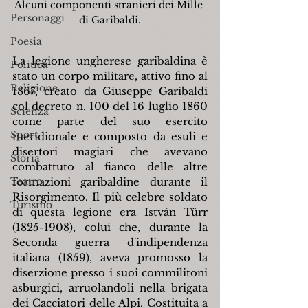
Alcuni componenti stranieri dei Mille 
Personaggi
di Garibaldi.
Poesia
La legione ungherese garibaldina è 
Politica
stato un corpo militare, attivo fino al 
Religione
1867, creato da Giuseppe Garibaldi 
col decreto n. 100 del 16 luglio 1860 
Scienza
come parte del suo esercito 
Sport
meridionale e composto da esuli e 
disertori magiari che avevano 
Storia
combattuto al fianco delle altre 
Teatro
formazioni garibaldine durante il 
Risorgimento. Il più celebre soldato 
Turismo
di questa legione era István Türr 
(1825-1908), colui che, durante la 
Seconda guerra d'indipendenza 
italiana (1859), aveva promosso la 
diserzione presso i suoi commilitoni 
asburgici, arruolandoli nella brigata 
dei Cacciatori delle Alpi. Costituita a 