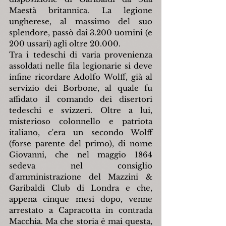
Maestà britannica. La legione 
ungherese, al massimo del suo 
splendore, passò dai 3.200 uomini (e 
200 ussari) agli oltre 20.000.
Tra i tedeschi di varia provenienza 
assoldati nelle fila legionarie si deve 
infine ricordare Adolfo Wolff, già al 
servizio dei Borbone, al quale fu 
affidato il comando dei disertori 
tedeschi e svizzeri. Oltre a lui, 
misterioso colonnello e patriota 
italiano, c'era un secondo Wolff 
(forse parente del primo), di nome 
Giovanni, che nel maggio 1864 
sedeva nel consiglio 
d'amministrazione del Mazzini & 
Garibaldi Club di Londra e che, 
appena cinque mesi dopo, venne 
arrestato a Capracotta in contrada 
Macchia. Ma che storia è mai questa, 