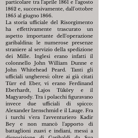
particolare tra l'aprile 1861 e l'agosto 
1862 e, successivamente, dall'ottobre 
1865 al giugno 1866.
La storia ufficiale del Risorgimento 
ha effettivamente trascurato un 
aspetto importante dell'operazione 
garibaldina: le numerose presenze 
straniere al servizio della spedizione 
dei Mille. Inglesi erano infatti il 
colonnello John William Dunne e 
John Whitehead Peard. Tanti gli 
ufficiali ungheresi: oltre ai già citati 
Türr ed Eber, vi erano Ferdinand 
Eberhardt, Lajos Tüköry e il 
Magyarody. Tra i polacchi figuravano 
invece due ufficiali di spicco: 
Alexander Izenschmid e il Lauge. Fra 
i turchi v'era l'avventuriero Kadir 
Bey e non mancò l'apporto di 
battaglioni zuavi e indiani, messi a 
disposizione di Garibaldi da Sua 