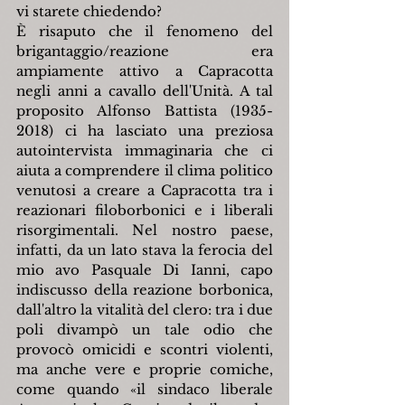
vi starete chiedendo?
È risaputo che il fenomeno del 
brigantaggio/reazione era 
ampiamente attivo a Capracotta 
negli anni a cavallo dell'Unità. A tal 
proposito Alfonso Battista (1935-
2018) ci ha lasciato una preziosa 
autointervista immaginaria che ci 
aiuta a comprendere il clima politico 
venutosi a creare a Capracotta tra i 
reazionari filoborbonici e i liberali 
risorgimentali. Nel nostro paese, 
infatti, da un lato stava la ferocia del 
mio avo Pasquale Di Ianni, capo 
indiscusso della reazione borbonica, 
dall'altro la vitalità del clero: tra i due 
poli divampò un tale odio che 
provocò omicidi e scontri violenti, 
ma anche vere e proprie comiche, 
come quando «il sindaco liberale 