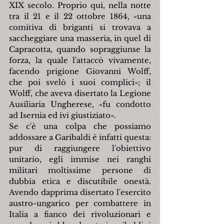
XIX secolo. Proprio qui, nella notte 
tra il 21 e il 22 ottobre 1864, «una 
comitiva di briganti si trovava a 
saccheggiare una masseria, in quel di 
Capracotta, quando sopraggiunse la 
forza, la quale l'attaccò vivamente, 
facendo prigione Giovanni Wolff, 
che poi svelò i suoi complici»; il 
Wolff, che aveva disertato la Legione 
Ausiliaria Ungherese, «fu condotto 
ad Isernia ed ivi giustiziato».
Se c'è una colpa che possiamo 
addossare a Garibaldi è infatti questa: 
pur di raggiungere l'obiettivo 
unitario, egli immise nei ranghi 
militari moltissime persone di 
dubbia etica e discutibile onestà. 
Avendo dapprima disertato l'esercito 
austro-ungarico per combattere in 
Italia a fianco dei rivoluzionari e 