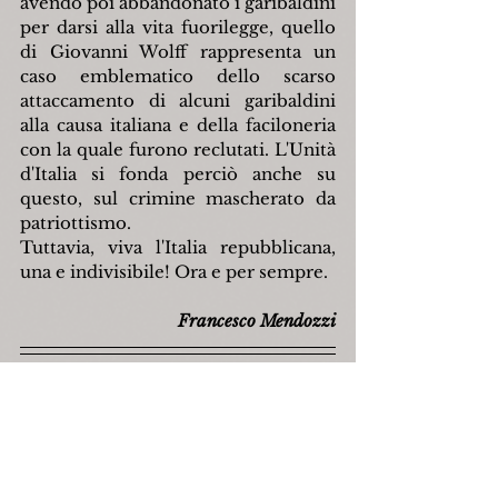
avendo poi abbandonato i garibaldini 
per darsi alla vita fuorilegge, quello 
di Giovanni Wolff rappresenta un 
caso emblematico dello scarso 
attaccamento di alcuni garibaldini 
alla causa italiana e della faciloneria 
con la quale furono reclutati. L'Unità 
d'Italia si fonda perciò anche su 
questo, sul crimine mascherato da 
patriottismo. 
Tuttavia, viva l'Italia repubblicana, 
una e indivisibile! Ora e per sempre.
Francesco Mendozzi
Bibliografia di riferimento:
AA.VV., 
Identità molisana e Unità 
d'Italia: frammenti di storia
, 
Gemmagraf 2007, Roma 2012;
A. Battista, 
Capracotta e l'Unità 