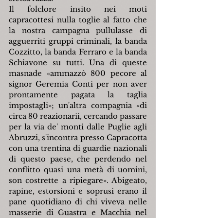
Il folclore insito nei moti 
capracottesi nulla toglie al fatto che 
la nostra campagna pullulasse di 
agguerriti gruppi criminali, la banda 
Cozzitto, la banda Ferraro e la banda 
Schiavone su tutti. Una di queste 
masnade «ammazzò 800 pecore al 
signor Geremia Conti per non aver 
prontamente pagata la taglia 
impostagli»; un'altra compagnia «di 
circa 80 reazionarii, cercando passare 
per la via de' monti dalle Puglie agli 
Abruzzi, s'incontra presso Capracotta 
con una trentina di guardie nazionali 
di questo paese, che perdendo nel 
conflitto quasi una metà di uomini, 
son costrette a ripiegare». Abigeato, 
rapine, estorsioni e soprusi erano il 
pane quotidiano di chi viveva nelle 
masserie di Guastra e Macchia nel 