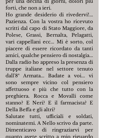
per una decina di giorni, dolori più 
forti, che non a ieri.
Ho grande desiderio di rivedervi!... 
Pazienza. Con la vostra ho ricevuto 
scritti dal capo di Stato Maggiore, da 
Polese, Grassi, Bernalta, Pelagatti, 
vari cappellani ecc... Mi è sorto, col 
piacere di essere ricordato da tanti 
amici, qualche pensiero di nostalgia... 
Dalla radio ho appreso la presenza di 
truppe italiane nel settore tenuto 
dall'8ª Armata... Badate a voi... vi 
sono sempre vicino col pensiero 
affettuoso e più che tutto con la 
preghiera. Rocca e Movalli come 
stanno? E Neri? E il farmacista? E 
Della Beffa e gli altri?
Salutate tutti, ufficiali e soldati, 
nominatemi. A Nello scrivo da parte. 
Dimenticavo di ringraziarvi per 
quanto avete scritto a mio riguardo 