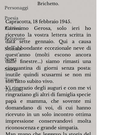
Brichetto.
Personaggi
Poesia
Capracotta, 18 febbraio 1945.
Carissimo Gerosa, solo ieri ho 
Politica
ricevuto la vostra lettera scritta in 
Religione
data sette gennaio. Qui a causa 
dell'abbondante eccezionale neve di 
Scienza
quest'anno (molti escono ancora 
Sport
dalle finestre...) siamo rimasti una 
cinquantina di giorni senza posta: 
Storia
inutile quindi scusarmi se non mi 
Teatro
son fatto subito vivo.
Vi ringrazio degli auguri e con me vi 
Turismo
ringraziano gli altri di famiglia specie 
papà e mamma, che sovente mi 
domandano di voi, di cui hanno 
ricevuto in un solo incontro ottima 
impressione conservandovi molta 
riconoscenza e grande simpatia.
Man mano che leggevo la storia del 