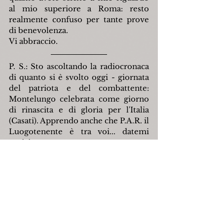
al mio superiore a Roma: resto 
realmente confuso per tante prove 
di benevolenza.
Vi abbraccio.
P. S.: Sto ascoltando la radiocronaca 
di quanto si è svolto oggi - giornata 
del patriota e del combattente: 
Montelungo celebrata come giorno 
di rinascita e di gloria per l'Italia 
(Casati). Apprendo anche che P.A.R. il 
Luogotenente è tra voi... datemi 
notizie...
Costantino Carnevale
capracotta
neve
secondaguerramondiale
costantinocarnevale
giuseppegerosabrichetto
Personaggi
Storia