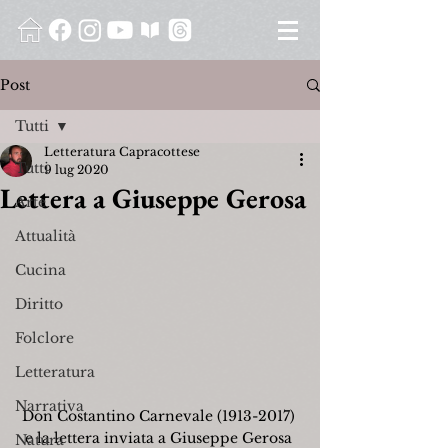
Post
Tutti
Letteratura Capracottese
Tutti
9 lug 2020
Lettera a Giuseppe Gerosa
Arte
Attualità
Cucina
Diritto
Folclore
Letteratura
Narrativa
Don Costantino Carnevale (1913-2017) 
e la lettera inviata a Giuseppe Gerosa 
Natura