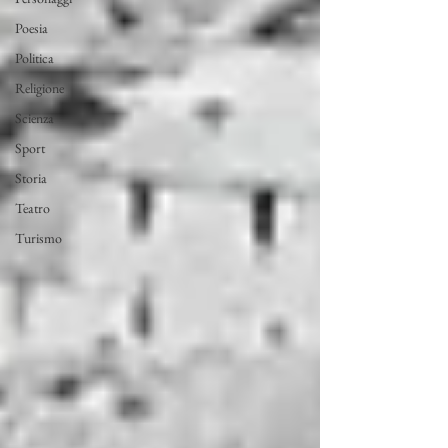
Poesia
Politica
Religione
Scienza
Sport
Storia
Teatro
Turismo