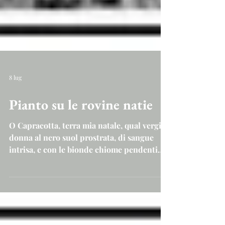
8 lug
Pianto su le rovine natie
O Capracotta, terra mia natale, qual vergin
donna al nero suol prostrata, di sangue
intrisa, e con le bionde chiome pendenti
incolte sul tuo nudo petto, mancar ti veggo
ne l'estremo affanno... Tu, che feconda un
dì vita mi desti, o Madre, e come un disco
mi lanciasti sugl'impetuosi vanni della