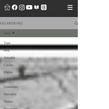
GLI ARTICOLI
Tutti
Tutti
Arte
Attualità
Cucina
Diritto
Folclore
Letteratura
Narrativa
Natura
Personaggi