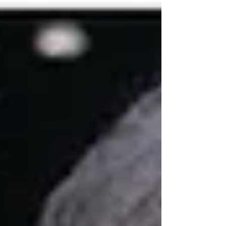
vita... Cruente veggo le crollate mura delle
tue case, mucchi di macerie caotiche e
confuse diventate, ora annerite
dall'orrendo scoppio della nitrica polvere
nefasta...