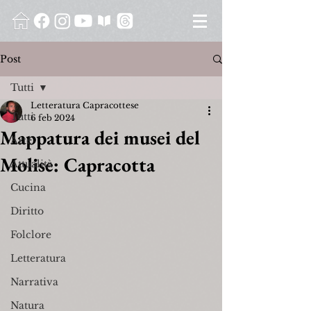
Post
Tutti
Letteratura Capracottese
Tutti
6 feb 2024
Mappatura dei musei del
Arte
Molise: Capracotta
Attualità
Cucina
Diritto
Folclore
Letteratura
Narrativa
Natura