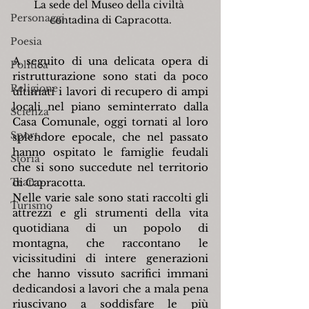
La sede del Museo della civiltà 
Personaggi
contadina di Capracotta.
Poesia
A seguito di una delicata opera di 
Politica
ristrutturazione sono stati da poco 
Religione
ultimati i lavori di recupero di ampi 
locali nel piano seminterrato dalla 
Scienza
Casa Comunale, oggi tornati al loro 
Sport
splendore epocale, che nel passato 
hanno ospitato le famiglie feudali 
Storia
che si sono succedute nel territorio 
Teatro
di Capracotta.
Nelle varie sale sono stati raccolti gli 
Turismo
attrezzi e gli strumenti della vita 
quotidiana di un popolo di 
montagna, che raccontano le 
vicissitudini di intere generazioni 
che hanno vissuto sacrifici immani 
dedicandosi a lavori che a mala pena 
riuscivano a soddisfare le più 