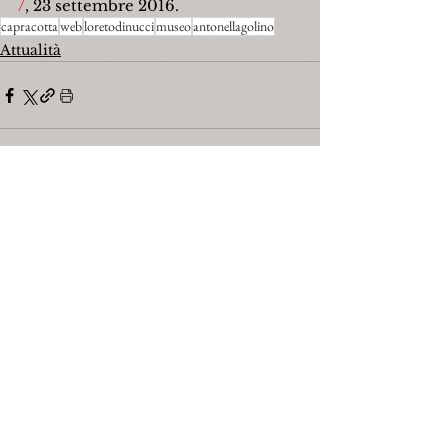
/
, 23 settembre 2016.
capracotta
web
loretodinucci
museo
antonellagolino
Attualità
Mostra tutti
Post recenti