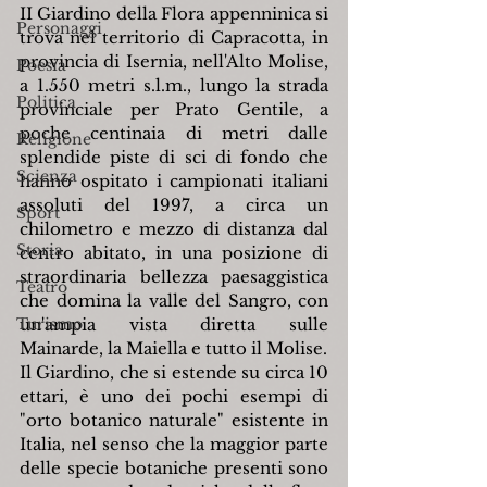
II Giardino della Flora appenninica si 
Personaggi
trova nel territorio di Capracotta, in 
provincia di Isernia, nell'Alto Molise, 
Poesia
a 1.550 metri s.l.m., lungo la strada 
Politica
provinciale per Prato Gentile, a 
poche centinaia di metri dalle 
Religione
splendide piste di sci di fondo che 
Scienza
hanno ospitato i campionati italiani 
assoluti del 1997, a circa un 
Sport
chilometro e mezzo di distanza dal 
Storia
centro abitato, in una posizione di 
straordinaria bellezza paesaggistica 
Teatro
che domina la valle del Sangro, con 
Turismo
un'ampia vista diretta sulle 
Mainarde, la Maiella e tutto il Molise.
Il Giardino, che si estende su circa 10 
ettari, è uno dei pochi esempi di 
"orto botanico naturale" esistente in 
Italia, nel senso che la maggior parte 
delle specie botaniche presenti sono 