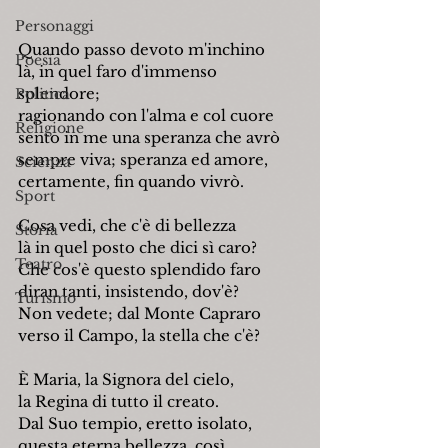
Personaggi
Quando passo devoto m'inchino
Poesia
là, in quel faro d'immenso 
splendore;
Politica
ragionando con l'alma e col cuore
Religione
sento in me una speranza che avrò
sempre viva; speranza ed amore,
Scienza
certamente, fin quando vivrò.
Sport
Cosa vedi, che c'è di bellezza
Storia
là in quel posto che dici sì caro?
Teatro
Che cos'è questo splendido faro
diran tanti, insistendo, dov'è?
Turismo
Non vedete; dal Monte Capraro
verso il Campo, la stella che c'è?
È Maria, la Signora del cielo,
la Regina di tutto il creato.
Dal Suo tempio, eretto isolato,
questa eterna bellezza, così,