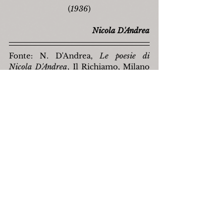
(
1936
)
Nicola D'Andrea
Fonte: N. D'Andrea, 
Le poesie di 
Nicola D'Andrea
, Il Richiamo, Milano 
1971.
capracotta
madonnadiloreto
nicoladandrea
Poesia
Religione
Mostra tutti
Post recenti