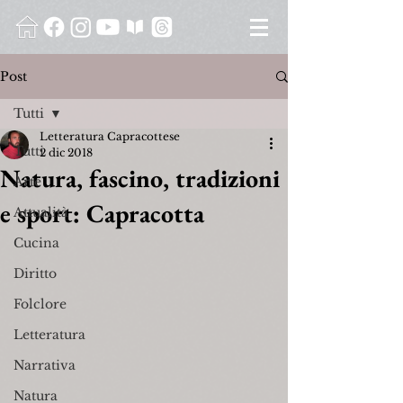
Post
Tutti
Letteratura Capracottese
Tutti
2 dic 2018
Natura, fascino, tradizioni
Arte
e sport: Capracotta
Attualità
Cucina
Diritto
Folclore
Letteratura
Narrativa
Natura