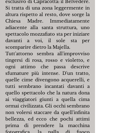
esclusivo di Capracotta: il Belvedere. 
Si tratta di una zona leggermente in 
altura rispetto al resto, dove sorge la 
Chiesa Madre. Immediatamente 
adiacente alla santa struttura, uno 
spettacolo mozzafiato sta per iniziare 
davanti a voi, il sole sta per 
scomparire dietro la Majella.
Tutt'attorno sembra all'improvviso 
tingersi di rosa, rosso e violetto, e 
ogni attimo che passa descrive 
sfumature più intense. D'un tratto, 
quelle cime divengono acquerelli, e 
tutti sembrano incantati davanti a 
quello spettacolo che la natura dona 
ai viaggiatori giunti a quella cima 
ormai civilizzata. Gli occhi sembrano 
non volersi staccare da quell'infinita 
bellezza, ed ecco che pochi attimi 
prima di prendere la macchina 
fotografica, la palla di fuoco 