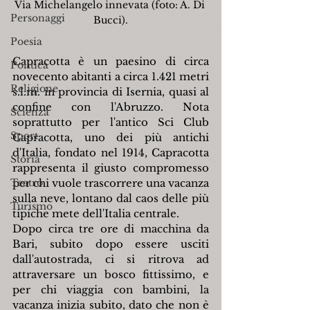
Via Michelangelo innevata (foto: A. Di 
Personaggi
Bucci).
Poesia
Capracotta è un paesino di circa 
Politica
novecento abitanti a circa 1.421 metri 
Religione
s.l.m. in provincia di Isernia, quasi al 
confine con l'Abruzzo. Nota 
Scienza
soprattutto per l'antico Sci Club 
Sport
Capracotta, uno dei più antichi 
d'Italia, fondato nel 1914, Capracotta 
Storia
rappresenta il giusto compromesso 
Teatro
per chi vuole trascorrere una vacanza 
sulla neve, lontano dal caos delle più 
Turismo
tipiche mete dell'Italia centrale.
Dopo circa tre ore di macchina da 
Bari, subito dopo essere usciti 
dall'autostrada, ci si ritrova ad 
attraversare un bosco fittissimo, e 
per chi viaggia con bambini, la 
vacanza inizia subito, dato che non è 