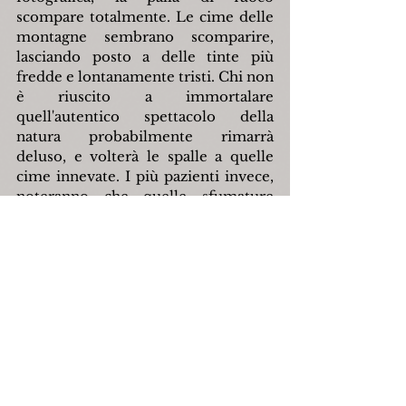
scompare totalmente. Le cime delle 
montagne sembrano scomparire, 
lasciando posto a delle tinte più 
fredde e lontanamente tristi. Chi non 
è riuscito a immortalare 
quell'autentico spettacolo della 
natura probabilmente rimarrà 
deluso, e volterà le spalle a quelle 
cime innevate. I più pazienti invece, 
noteranno che quelle sfumature 
continueranno a miscelarsi, ancora 
qualche attimo e si scorge un 
familiare luccichio: le prime stelle 
della sera faranno capolino proprio 
da dietro quelle imponenti 
montagne.
Chi assiste o ha assistito a questo 
autentico spettacolo della natura, 
può dire di aver conosciuto 
Capracotta in tutta la sua versatilità, 