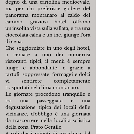
degno di una cartolina medioevale, 
ma per chi preferisce godere del 
panorama montanaro al caldo del 
camino, graziosi hotel offrono 
un'insolita vista sulla vallata, e tra una 
cioccolata calda e un the, giunge l'ora 
di cena.
Che soggiorniate in uno degli hotel, 
o ceniate a uno dei numerosi 
ristoranti tipici, il menù è sempre 
lungo e abbondante, e grazie a 
tartufi, soppressate, formaggi e dolci 
vi sentirete completamente 
trasportati nel clima montanaro.
Le giornate procedono tranquille e 
tra una passeggiata e una 
degustazione tipica dei locali delle 
vicinanze, d'obbligo è una giornata 
da trascorrere nella località sciistica 
della zona: Prato Gentile.
A soli dieci minuti di macchina dal 