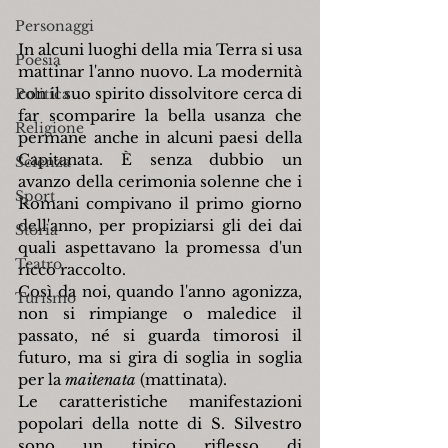
Personaggi
In alcuni luoghi della mia Terra si usa 
Poesia
mattinar l'anno nuovo. La modernità 
con il suo spirito dissolvitore cerca di 
Politica
far scomparire la bella usanza che 
Religione
permane anche in alcuni paesi della 
Capitanata. È senza dubbio un 
Scienza
avanzo della cerimonia solenne che i 
Sport
Romani compivano il primo giorno 
dell'anno, per propiziarsi gli dei dai 
Storia
quali aspettavano la promessa d'un 
Teatro
ricco raccolto.
Così da noi, quando l'anno agonizza, 
Turismo
non si rimpiange o maledice il 
passato, né si guarda timorosi il 
futuro, ma si gira di soglia in soglia 
per la 
maitenata
 (mattinata).
Le caratteristiche manifestazioni 
popolari della notte di S. Silvestro 
sono un tipico riflesso di 