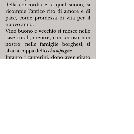
della concordia e, a quel suono, si 
ricompie l'antico rito di amore e di 
pace, come promessa di vita per il 
nuovo anno.
Vino buono e vecchio si mesce nelle 
case rurali, mentre, con un uso non 
nostro, nelle famiglie borghesi, si 
alza la coppa dello 
champagne
.
Intanto i canterini, dopo aver girato 
l'intero paese, verso l'aurora si 
recano in vista del camposanto, per 
mattinar l'anno nuovo ai poveri 
morti:
Sta maitenata a faceme ai morte,
lloche eme da minì, ce aveme torte.
A mattino inoltrato di Capodanno, 
sonando i medesimi strumenti, i 
cantori ritornano innanzi alle 