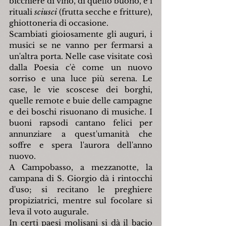
bicchiere di vino, di quello buono, e i 
rituali 
sciusci 
(frutta secche e fritture), 
ghiottoneria di occasione.
Scambiati gioiosamente gli auguri, i 
musici se ne vanno per fermarsi a 
un'altra porta. Nelle case visitate così 
dalla Poesia c'è come un nuovo 
sorriso e una luce più serena. Le 
case, le vie scoscese dei borghi, 
quelle remote e buie delle campagne 
e dei boschi risuonano di musiche. I 
buoni rapsodi cantano felici per 
annunziare a quest'umanità che 
soffre e spera l'aurora dell'anno 
nuovo.
A Campobasso, a mezzanotte, la 
campana di S. Giorgio dà i rintocchi 
d'uso; si recitano le preghiere 
propiziatrici, mentre sul focolare si 
leva il voto augurale.
In certi paesi molisani si dà il bacio 