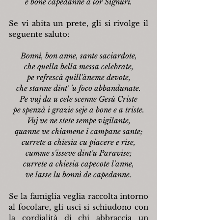
e bone capedanne a lor Signuri.
Se vi abita un prete, gli si rivolge il 
seguente saluto:
Bonnì, bon anne, sante saciardote,
che quella bella messa celebrate,
pe refrescà quill'àneme devote,
che stanne dint' 'u foco abbandunate.
Pe vuj da u cele scenne Gesù Criste
pe spenzà i grazie seje a bone e a triste.
Vuj ve ne stete sempe vigilante,
quanne ve chiamene i campane sante;
currete a chiesia cu piacere e rise,
cumme s'isseve dint'u Paravise;
currete a chiesia capecote l'anne,
ve lasse lu bonnì de capedanne.
Se la famiglia veglia raccolta intorno 
al focolare, gli usci si schiudono con 
la cordialità di chi abbraccia un 