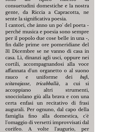
consuetudini domestiche e la nostra 
gente, da Riccia a Capracotta, ne 
sente la significativa poesia.
I cantori, che ànno un po' del poeta - 
perché musica e poesia sono sempre 
per il popolo due cose belle in una -, 
fin dalle prime ore pomeridiane del 
31 Dicembre se ne vanno di casa in 
casa. Lì, dinanzi agli usci, oppure nei 
cortili, accompagnandosi alla voce 
affannata d'un organetto o al suono 
rauco e uniforme dei 
bufi
, 
scitavajasse
, 
tricabballà
, a cui si 
accoppiano altri strumenti, 
snocciolano giù alla brava e con una 
certa enfasi un recitativo di frasi 
augurali. Per ognuno, dal capo della 
famiglia fino alla domestica, c'è 
l'omaggio di versetti improvvisati dal 
corifeo. A volte l'augurio, per 