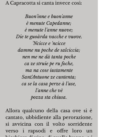
A Capracotta si canta invece così:
Buon'inne e buon'anne
è menute Capedanne;
è menute l'anne nuove;
Die te guoàrda vacche e vuove.
'Ncicce e 'ncicce
damme nu poche de salciccia;
nen me ne dà tanta poche
ca ze struie pe ru foche,
ma na cose iustamente
Sant'Antuone ze cuntenta;
ca se la casa perze à l'use,
l'anne che vè
pozza sta chiusa.
Allora qualcuno della casa ove si è 
cantato, ubbidiente alla perorazione, 
si avvicina con il volto sorridente 
verso i rapsodi e offre loro un 