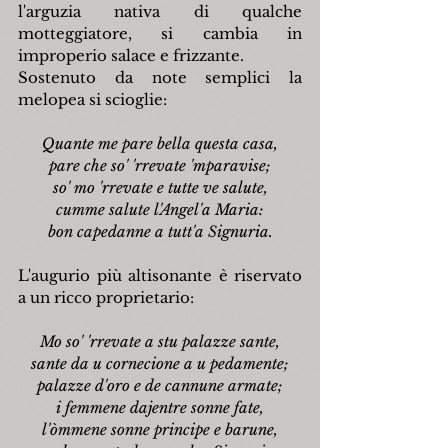
l'arguzia nativa di qualche 
motteggiatore, si cambia in 
improperio salace e frizzante.
Sostenuto da note semplici la 
melopea si scioglie:
Quante me pare bella questa casa,
pare che so' 'rrevate 'mparavise;
so' mo 'rrevate e tutte ve salute,
cumme salute l'Angel'a Maria:
bon capedanne a tutt'a Signuria.
L'augurio più altisonante è riservato 
a un ricco proprietario:
Mo so' 'rrevate a stu palazze sante,
sante da u cornecione a u pedamente;
palazze d'oro e de cannune armate;
i femmene dajentre sonne fate,
l'òmmene sonne principe e barune,