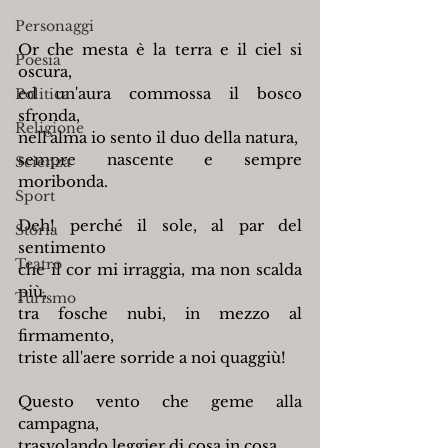
Personaggi
Or che mesta è la terra e il ciel si 
Poesia
oscura,
ed un'aura commossa il bosco 
Politica
sfronda,
Religione
nell'alma io sento il duo della natura,
sempre nascente e sempre 
Scienza
moribonda.
Sport
Deh! perché il sole, al par del 
Storia
sentimento
Teatro
che il cor mi irraggia, ma non scalda 
più,
Turismo
tra fosche nubi, in mezzo al 
firmamento,
triste all'aere sorride a noi quaggiù!
Questo vento che geme alla 
campagna,
trasvolando leggier di cosa in cosa,