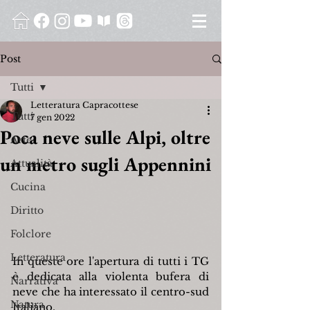
Post
Tutti
Letteratura Capracottese
Tutti
7 gen 2022
Poca neve sulle Alpi, oltre
Arte
un metro sugli Appennini
Attualità
Cucina
Diritto
Folclore
Letteratura
In queste ore l'apertura di tutti i TG 
è dedicata alla violenta bufera di 
Narrativa
neve che ha interessato il centro-sud 
Natura
Italiano.