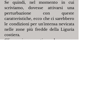
Se quindi, nel momento in cui 
scriviamo, dovesse attivarsi una 
perturbazione con queste 
caratteristiche, ecco che ci sarebbero 
le condizioni per un'intensa nevicata 
nelle zone più fredde della Liguria 
costiera.
Gli aggiornamenti vedono per 
martedì lo sviluppo di una 
debolissima bassa pressione sul 
Tirreno occidentale, a ovest della 
Corsica. Ad ora non riteniamo che 
questa perturbazione mediterranea 
riesca a generare perturbazioni così 
intense da provocare nevicate in 
Liguria e su tutto il Nord Ovest.
Inoltre risulta impossibile 
l'attivazione di successive 
perturbazioni atlantiche poichè 
l'Anticiclone delle Azzorre sulla 