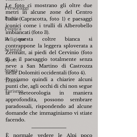
Le foto ci mostrano gli oltre due 
Personaggi
metri in alcune zone del Centro 
Poesia
Italia (Capracotta, foto 1) e paesaggi 
iconici come i trulli di Alberobello 
Politica
imbiancati (foto 3).
A questa coltre bianca si 
Religione
contrappone la leggera sploverata a 
Scienza
Zermatt, ai piedi del Cervinio (foto 
2) e il paesaggio totalmente senza 
Sport
neve a San Martino di Castrozza 
Storia
nelle Dolomiti occidentali (foto 4).
Proviamo quindi a chiarire alcuni 
Teatro
punti che, agli occhi di chi non segue 
Turismo
la meteorologia in maniera 
approfondita, possono sembrare 
paradossali, rispondendo ad alcune 
domande che immaginiamo vi stiate 
facendo.
È normale vedere le Alpi poco 