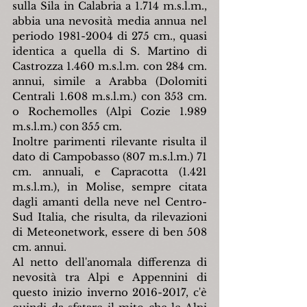
sulla Sila in Calabria a 1.714 m.s.l.m., 
abbia una nevosità media annua nel 
periodo 1981-2004 di 275 cm., quasi 
identica a quella di S. Martino di 
Castrozza 1.460 m.s.l.m. con 284 cm. 
annui, simile a Arabba (Dolomiti 
Centrali 1.608 m.s.l.m.) con 353 cm. 
o Rochemolles (Alpi Cozie 1.989 
m.s.l.m.) con 355 cm.
Inoltre parimenti rilevante risulta il 
dato di Campobasso (807 m.s.l.m.) 71 
cm. annuali, e Capracotta (1.421 
m.s.l.m.), in Molise, sempre citata 
dagli amanti della neve nel Centro-
Sud Italia, che risulta, da rilevazioni 
di Meteonetwork, essere di ben 508 
cm. annui.
Al netto dell'anomala differenza di 
nevosità tra Alpi e Appennini di 
questo inizio inverno 2016-2017, c'è 