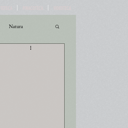
OTOTECA
PINACOTECA
VIDEOTECA
Natura
ro
Turismo