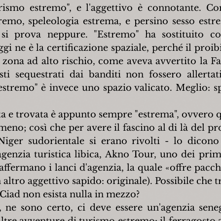
ismo estremo", e l'aggettivo è connotante. Co
remo, speleologia estrema, e persino sesso estr
si prova neppure. "Estremo" ha sostituito co
ggi ne è la certificazione spaziale, perché il proibi
 zona ad alto rischio, come aveva avvertito la Fa
sti sequestrati dai banditi non fossero allertat
estremo" è invece uno spazio valicato. Meglio: 
a e trovata è appunto sempre "estrema", ovvero qu
eno; così che per avere il fascino al di là del proib
n Niger sudorientale si erano rivolti - lo dicono
genzia turistica libica, Akno Tour, uno dei primi
ffermano i lanci d'agenzia, la quale «offre pacche
 altro aggettivo sapido: originale). Possibile che tr
Ciad non esista nulla in mezzo?
 ne sono certo, ci deve essere un'agenzia seneg
ltre avventure di turismo estremo: il ferragosto a