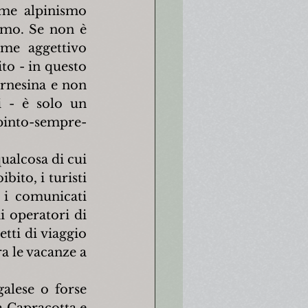
me alpinismo 
emo. Se non è 
me aggettivo 
to - in questo 
rnesina e non 
i - è solo un 
spinto-sempre-
alcosa di cui 
ito, i turisti 
 i comunicati 
 operatori di 
tti di viaggio 
a le vacanze a 
alese o forse 
 Capracotta e 