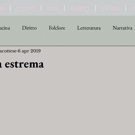
BRI
LE ATTIVITÀ
ALBUM
BIBLIOTECA
DISCOTECA
F
cina
Diritto
Folclore
Letteratura
Narrativa
acottese
6 apr 2019
tica
Religione
Scienza
Sport
Storia
Teat
a estrema