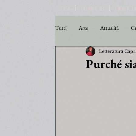
CASA
GLI ARTICOLI
I NOSTRI LI
Tutti
Arte
Attualità
Cu
Letteratura Capr
Personaggi
Poesia
Poli
Purché si