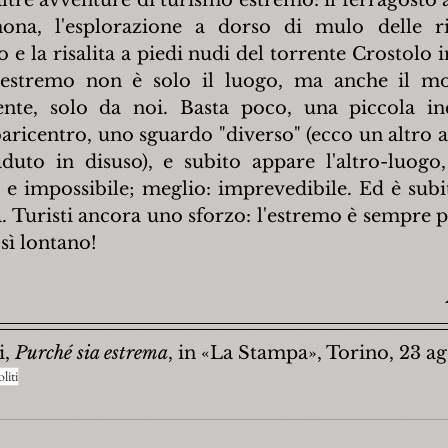
ona, l'esplorazione a dorso di mulo delle ris
e la risalita a piedi nudi del torrente Crostolo i
'estremo non è solo il luogo, ma anche il mo
nte, solo da noi. Basta poco, una piccola incl
ricentro, uno sguardo "diverso" (ecco un altro agg
to in disuso), e subito appare l'altro-luogo, 
 e impossibile; meglio: imprevedibile. Ed è subit
a. Turisti ancora uno sforzo: l'estremo è sempre p
sì lontano!
, 
Purché sia estrema
, in «La Stampa», Torino, 23 a
liti