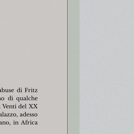
buse di Fritz 
o di qualche 
 Venti del XX 
lazzo, adesso 
no, in Africa 