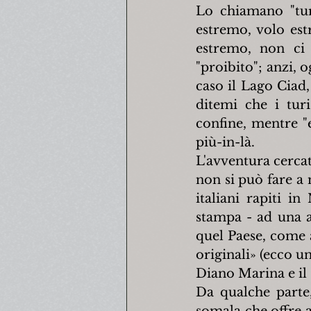
Lo chiamano "tur
estremo, volo est
estremo, non ci 
"proibito"; anzi, o
caso il Lago Ciad,
ditemi che i turi
confine, mentre "
più-in-là.
L'avventura cercat
non si può fare a m
italiani rapiti i
stampa - ad una a
quel Paese, come a
originali» (ecco un
Diano Marina e il 
Da qualche parte,
somala che offre a