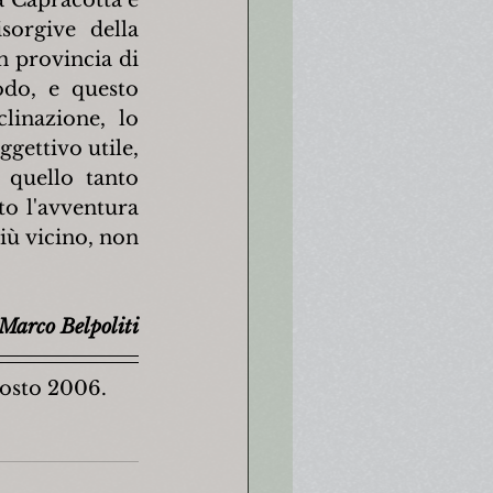
orgive della 
n provincia di 
do, e questo 
inazione, lo 
ettivo utile, 
quello tanto 
o l'avventura 
iù vicino, non 
Marco Belpoliti
gosto 2006.