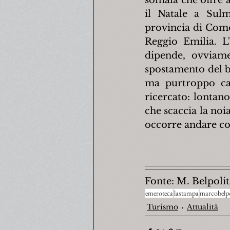
il Natale a Sulm
provincia di Como 
Reggio Emilia. L
dipende, ovviame
spostamento del ba
ma purtroppo cadu
ricercato: lontano
che scaccia la noi
occorre andare co
Fonte: M. Belpoliti
emeroteca
lastampa
marcobelpo
Turismo
Attualità