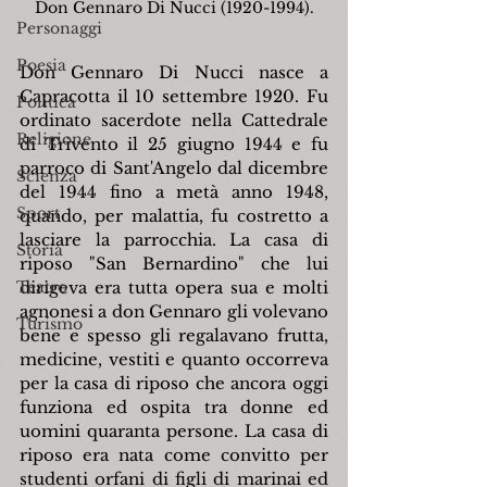
Don Gennaro Di Nucci (1920-1994).
Personaggi
Poesia
Don Gennaro Di Nucci nasce a 
Capracotta il 10 settembre 1920. Fu 
Politica
ordinato sacerdote nella Cattedrale 
Religione
di Trivento il 25 giugno 1944 e fu 
parroco di Sant'Angelo dal dicembre 
Scienza
del 1944 fino a metà anno 1948, 
Sport
quando, per malattia, fu costretto a 
lasciare la parrocchia. La casa di 
Storia
riposo "San Bernardino" che lui 
Teatro
dirigeva era tutta opera sua e molti 
agnonesi a don Gennaro gli volevano 
Turismo
bene e spesso gli regalavano frutta, 
medicine, vestiti e quanto occorreva 
per la casa di riposo che ancora oggi 
funziona ed ospita tra donne ed 
uomini quaranta persone. La casa di 
riposo era nata come convitto per 
studenti orfani di figli di marinai ed 