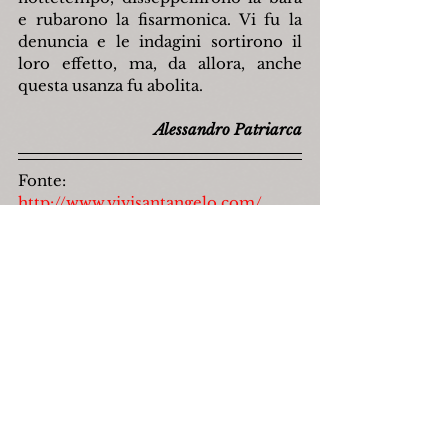
e rubarono la fisarmonica. Vi fu la 
denuncia e le indagini sortirono il 
loro effetto, ma, da allora, anche 
questa usanza fu abolita.
Alessandro Patriarca
Fonte: 
http://www.vivisantangelo.com/
, 
febbraio 2009.
web
morte
santangelodelpesco
gennarodinucci
alessandropatriarca
Personaggi
Religione