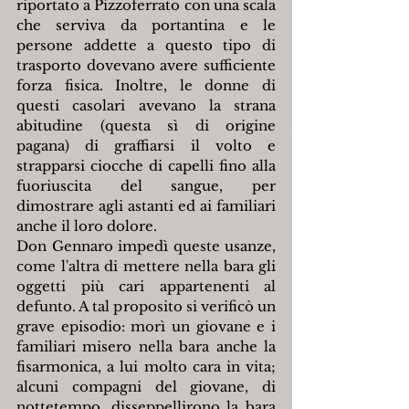
riportato a Pizzoferrato con una scala 
che serviva da portantina e le 
persone addette a questo tipo di 
trasporto dovevano avere sufficiente 
forza fisica. Inoltre, le donne di 
questi casolari avevano la strana 
abitudine (questa sì di origine 
pagana) di graffiarsi il volto e 
strapparsi ciocche di capelli fino alla 
fuoriuscita del sangue, per 
dimostrare agli astanti ed ai familiari 
anche il loro dolore.
Don Gennaro impedì queste usanze, 
come l'altra di mettere nella bara gli 
oggetti più cari appartenenti al 
defunto. A tal proposito si verificò un 
grave episodio: morì un giovane e i 
familiari misero nella bara anche la 
fisarmonica, a lui molto cara in vita; 
alcuni compagni del giovane, di 
nottetempo, disseppellirono la bara 