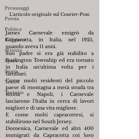
Personaggi
L'articolo originale sul Courier-Post.
Poesia
Politica
James Carnevale emigrò da 
Capracotta, in Italia, nel 1925, 
Religione
quando aveva 11 anni.
Scienza
Suo padre si era già stabilito a 
Burlington Township ed era tornato 
Sport
in Italia un'ultima volta per i 
Storia
familiari.
Come molti residenti del piccolo 
Teatro
paese di montagna a metà strada tra 
Turismo
Roma e Napoli, i Carnevale 
lasciarono l'Italia in cerca di lavori 
migliori e di una vita migliore.
E come molti capracottesi, si 
stabilirono nel South Jersey.
Domenica, Carnevale ed altri 400 
immigrati da Capracotta coi loro 