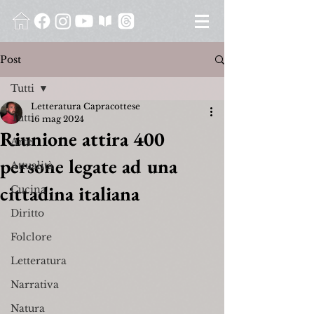
Post
Tutti
Letteratura Capracottese
Tutti
16 mag 2024
Riunione attira 400
Arte
persone legate ad una
Attualità
cittadina italiana
Cucina
Diritto
Folclore
Letteratura
Narrativa
Natura