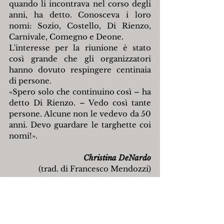
quando li incontrava nel corso degli 
anni, ha detto. Conosceva i loro 
nomi: Sozio, Costello, Di Rienzo, 
Carnivale, Comegno e Deone.
L'interesse per la riunione è stato 
così grande che gli organizzatori 
hanno dovuto respingere centinaia 
di persone.
«
Spero solo che continuino così 
–
 ha 
detto Di Rienzo. 
– 
Vedo così tante 
persone. Alcune non le vedevo da 50 
anni. Devo guardare le targhette coi 
nomi!
»
.
Christina DeNardo
(trad. di Francesco Mendozzi)
Fonte: C. DeNardo, 
Reunion draws 
400 with ties to Italian town
, in 
«Courier-Post», Cherry Hill, 5 giugno 