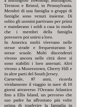
a Burlington Township, Burlington, 
Trenton e Bristol, in Pennsylvania. 
Membri di una famiglia o gruppi di 
famiglie sono venuti insieme. Di 
solito gli uomini partivano per primi 
e mandavano i soldi a casa in modo 
che i membri della famiglia 
potessero poi unirsi a loro.
In America molti vivevano nelle 
stesse strade e frequentavano le 
stesse scuole. Molti discendenti 
vivono ancora nelle città dove si 
sono stabiliti i loro antenati. Altri 
vivono a Moorestown, Cherry Hill e 
in altre parti del South Jersey.
Carnevale, 87 anni, ricorda 
vividamente il viaggio in nave di 10 
giorni attraverso l'Oceano Atlantico 
fino a Ellis Island, un percorso che 
suo padre ha affrontato più volte 
prima di trasferire la famiglia in 