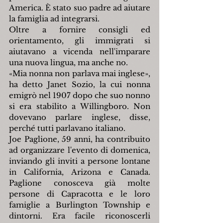
America. È stato suo padre ad aiutare 
la famiglia ad integrarsi.
Oltre a fornire consigli ed 
orientamento, gli immigrati si 
aiutavano a vicenda nell'imparare 
una nuova lingua, ma anche no.
«
Mia nonna non parlava mai inglese
»
, 
ha detto Janet Sozio, la cui nonna 
emigrò nel 1907 dopo che suo nonno 
si era stabilito a Willingboro. Non 
dovevano parlare inglese, disse, 
perché tutti parlavano italiano.
Joe Paglione, 59 anni, ha contribuito 
ad organizzare l'evento di domenica, 
inviando gli inviti a persone lontane 
in California, Arizona e Canada. 
Paglione conosceva già molte 
persone di Capracotta e le loro 
famiglie a Burlington Township e 
dintorni. Era facile riconoscerli 