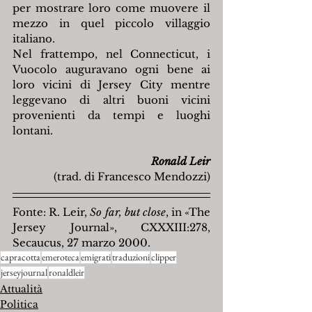
per mostrare loro come muovere il 
mezzo in quel piccolo villaggio 
italiano.
Nel frattempo, nel Connecticut, i 
Vuocolo auguravano ogni bene ai 
loro vicini di Jersey City mentre 
leggevano di altri buoni vicini 
provenienti da tempi e luoghi 
lontani.
Ronald Leir
(trad. di Francesco Mendozzi)
Fonte: R. Leir, 
So far, but close
, in «The 
Jersey Journal», CXXXIII:278, 
Secaucus, 27 marzo 2000.
capracotta
emeroteca
emigrati
traduzioni
clipper
jerseyjournal
ronaldleir
Attualità
Politica