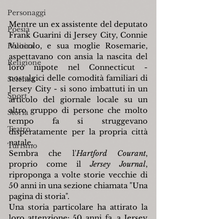
Personaggi
Mentre un ex assistente del deputato 
Poesia
Frank Guarini di Jersey City, Connie 
Vuocolo, e sua moglie Rosemarie, 
Politica
aspettavano con ansia la nascita del 
Religione
loro nipote nel Connecticut - 
nostalgici delle comodità familiari di 
Scienza
Jersey City - si sono imbattuti in un 
Sport
articolo del giornale locale su un 
altro gruppo di persone che molto 
Storia
tempo fa si struggevano 
Teatro
disperatamente per la propria città 
natale.
Turismo
Sembra che l'
Hartford Courant
, 
proprio come il 
Jersey Journal
, 
riproponga a volte storie vecchie di 
50 anni in una sezione chiamata "Una 
pagina di storia".
Una storia particolare ha attirato la 
loro attenzione: 50 anni fa, a Jersey 