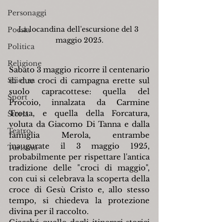
Personaggi
La locandina dell'escursione del 3 
Poesia
maggio 2025.
Politica
Religione
Sabato 3 maggio ricorre il centenario 
di due croci di campagna erette sul 
Scienza
suolo capracottese: quella del 
Sport
Procoio, innalzata da Carmine 
Trotta, e quella della Forcatura, 
Storia
voluta da Giacomo Di Tanna e dalla 
Teatro
famiglia Merola, entrambe 
inaugurate il 3 maggio 1925, 
Turismo
probabilmente per rispettare l'antica 
tradizione delle "croci di maggio", 
con cui si celebrava la scoperta della 
croce di Gesù Cristo e, allo stesso 
tempo, si chiedeva la protezione 
divina per il raccolto.