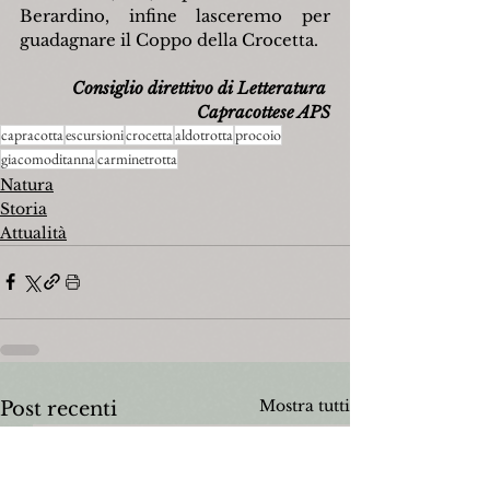
Berardino, infine lasceremo per 
guadagnare il Coppo della Crocetta.
Consiglio direttivo di Letteratura 
Capracottese APS
capracotta
escursioni
crocetta
aldotrotta
procoio
giacomoditanna
carminetrotta
Natura
Storia
Attualità
Mostra tutti
Post recenti