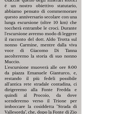
Giacché quello degli itinerari storici 
è un nostro obiettivo statutario, 
abbiamo pensato di commemorare 
questo anniversario secolare con una 
lunga escursione (oltre 10 km) che 
toccherà entrambe le croci. Durante 
l'escursione avremo modo di leggere 
il racconto del dott. Aldo Trotta sul 
nonno Carmine, mentre dalla viva 
voce di Giacomo Di Tanna 
ascolteremo la storia di suo nonno 
Muccio.
L'escursione muoverà alle ore 8:00 
da piazza Emanuele Gianturco, e, 
restando il più fedeli possibile 
all'antica rete stradale contadina, ci 
dirigeremo alla Fonte Fredda e 
quindi al Procoio, da dove 
scenderemo verso il Trione per 
imboccare la cosiddetta "Strada di 
Vallesorda", che, dopo la Fonte di Zio 