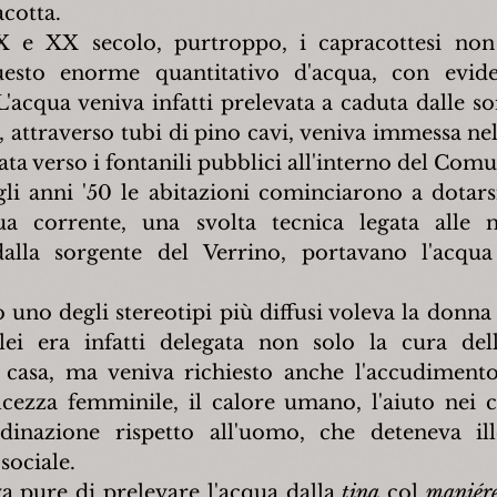
acotta.
X e XX secolo, purtroppo, i capracottesi non 
uesto enorme quantitativo d'acqua, con evide
 L'acqua veniva infatti prelevata a caduta dalle so
 attraverso tubi di pino cavi, veniva immessa nel 
ta verso i fontanili pubblici all'interno del Comu
gli anni '50 le abitazioni cominciarono a dotarsi
ua corrente, una svolta tecnica legata alle
dalla sorgente del Verrino, portavano l'acqua 
 uno degli stereotipi più diffusi voleva la donna
lei era infatti delegata non solo la cura dell
casa, ma veniva richiesto anche l'accudimento 
lcezza femminile, il calore umano, l'aiuto nei ca
inazione rispetto all'uomo, che deteneva ille
sociale.
a pure di prelevare l'acqua dalla 
tina
 col 
maniér