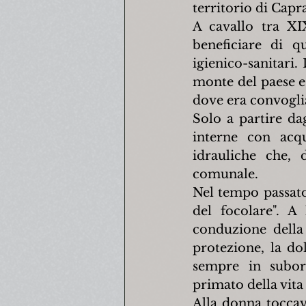
territorio di Capr
A cavallo tra XI
beneficiare di q
igienico-sanitari.
monte del paese e,
dove era convoglia
Solo a partire da
interne con acq
idrauliche che, 
comunale.
Nel tempo passato
del focolare". A 
conduzione della 
protezione, la do
sempre in subord
primato della vita 
Alla donna toccav