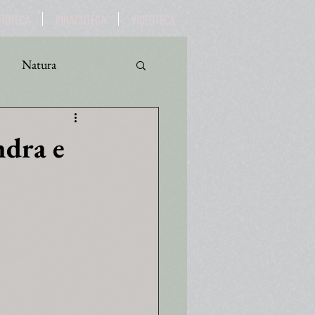
OTOTECA
PINACOTECA
VIDEOTECA
Natura
ro
Turismo
ndra e