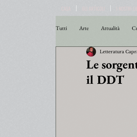
CASA
GLI ARTICOLI
I NOSTRI LI
Tutti
Arte
Attualità
Cu
Letteratura Capr
Personaggi
Poesia
Poli
Le sorgent
il DDT