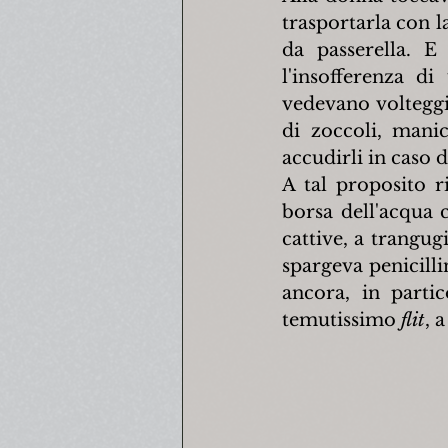
trasportarla con l
da passerella. E
l'insofferenza di
vedevano volteggia
di zoccoli, mani
accudirli in caso d
A tal proposito 
borsa dell'acqua 
cattive, a trangug
spargeva penicillin
ancora, in parti
temutissimo 
flit
, 