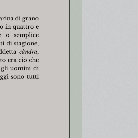
rina di grano 
 in quattro e 
e o semplice 
 di stagione, 
ddetta 
càndra
, 
o era ciò che 
gli uomini di 
i sono tutti 