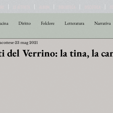
BRI
LE ATTIVITÀ
ALBUM
BIBLIOTECA
DISCOTECA
F
cina
Diritto
Folclore
Letteratura
Narrativa
acottese
23 mag 2021
tica
Religione
Scienza
Sport
Storia
Teat
i del Verrino: la tina, la ca