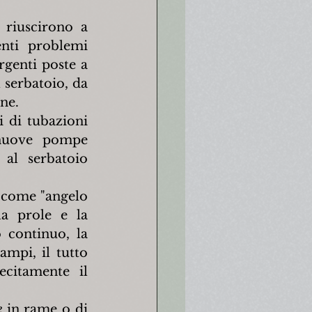
riuscirono a 
nti problemi 
rgenti poste a 
serbatoio, da 
ne.
 di tubazioni 
 nuove pompe 
al serbatoio 
 come "angelo 
a prole e la 
continuo, la 
mpi, il tutto 
citamente il 
e
 in rame o di 