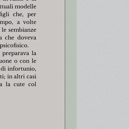
ttuali modelle 
gli che, per 
mpo, a volte 
 le sembianze 
a che doveva 
psicofisico.
preparava la 
uone o con le 
di infortunio, 
 in altri casi 
 la cute col 