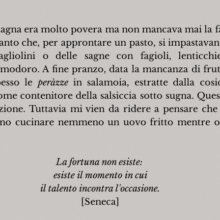
agna era molto povera ma non mancava mai la fa
anto che, per approntare un pasto, si impastavano
agliolini o delle sagne con fagioli, lenticchi
modoro. A fine pranzo, data la mancanza di frutti
esso le 
peràzze 
in salamoia, estratte dalla cosi
ome contenitore della salsiccia sotto sugna. Quest
izione. Tuttavia mi vien da ridere a pensare che 
ano cucinare nemmeno un uovo fritto mentre ogg
La fortuna non esiste: 
esiste il momento in cui
il talento incontra l'occasione.
[Seneca]