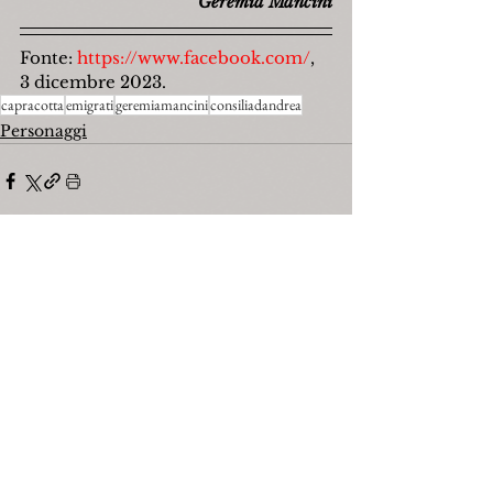
Geremia Mancini
Fonte: 
https://www.facebook.com/
, 
3 dicembre 2023.
capracotta
emigrati
geremiamancini
consiliadandrea
Personaggi
Mostra tutti
Post recenti