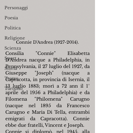
Personaggi
Poesia
Politica
Religione
Connie D'Andrea (1927-2014).
Scienza
Consilia "Connie" Elisabetta 
Sport
D'Andrea nacque a Philadelphia, in 
Pennsylvania, il 27 luglio del 1927, da 
Storia
Giuseppe "Joseph" (nacque a 
Teatro
Capracotta, in provincia di Isernia, il 
13 luglio 1883; morì a 72 ann il 1° 
Turismo
aprile del 1956 a Philadelphia) e da 
Filomena "Philomena" Carugno 
(nacque nel 1895 da Francesco 
Carugno e Maria Di Tella, entrambi 
emigrati da Capracotta). Connie 
ebbe due fratelli, Vincent e Joseph.
Connie si diplomò, nel 1945, alla 