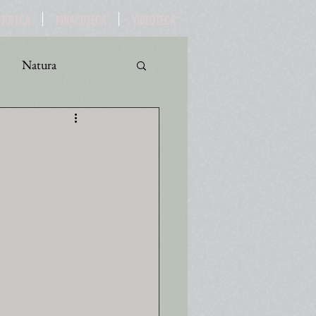
OTOTECA
PINACOTECA
VIDEOTECA
Natura
ro
Turismo