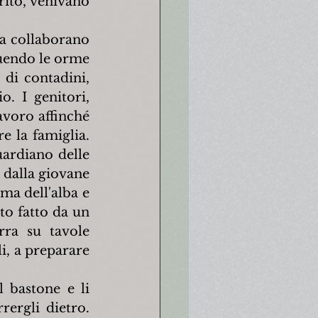
ito, venivano 
ma collaborano 
guendo le orme 
 di contadini, 
. I genitori, 
avoro affinché 
 la famiglia. 
ardiano delle 
 dalla giovane 
ma dell'alba e 
to fatto da un 
ra su tavole 
i, a preparare 
 bastone e li 
ergli dietro. 