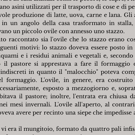
no asini utilizzati per il trasporto di cose e di p
ole produzione di latte, uova, carne e lana. Gli 
 in un angolo della casa trasformato in stalla,
vano un piccolo ovile con annesso uno stazzo.
 raccontato sia l'ovile che lo stazzo erano costr
seguenti motivi: lo stazzo doveva essere posto in
liquami e i residui animali e vegetali e, secondo
il pastore si apprestava a fare il formaggio d
indiscreti in quanto il "malocchio" poteva com
l formaggio. L'ovile, in genere, era costruito
cessariamente, esposto a mezzogiorno e, soprattu
itava il pastore; inoltre, l'entrata era chiusa d
nei mesi invernali. L'ovile all'aperto, al contrari
veva avere per recinto una siepe che impedisse ag
vi era il mungitoio, formato da quattro pali infiss