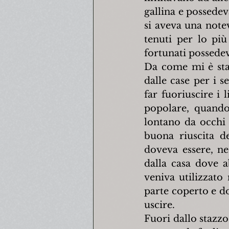
gallina e possedeva
si aveva una notev
tenuti per lo più
fortunati possede
Da come mi è stato
dalle case per i 
far fuoriuscire i 
popolare, quando 
lontano da occhi 
buona riuscita de
doveva essere, ne
dalla casa dove ab
veniva utilizzato 
parte coperto e do
uscire.
Fuori dallo stazzo 