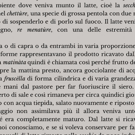
cipiente dove veniva munto il latte, cioè la 
secc
el 
chettùre
, una specie di grossa pentola con due m
i sospenderlo e di porlo sul fuoco. Il latte veni
egno, 
re menatùre
, con una delle estremità 
a o di capra o da entrambi in varia proporzione s
 forme rappresentavano il prodotto ricavato dalla
a 
matinàta 
quindi è chiamata così perché frutto de
pre la mattina presto, ancora gocciolante di acqu
a 
fruscèlla 
di forma cilindrica e di varia grandezz
mani dal pastore per far fuoriuscire il siero.
to di sale e così rimaneva per circa quindici giorn
o con acqua tiepida, salato nuovamente e riposto 
gio non assimilava più il allora veniva unt
é era completamente maturo. Dal latte si ricav
 noi conosciamo, e se si voleva conservare per far