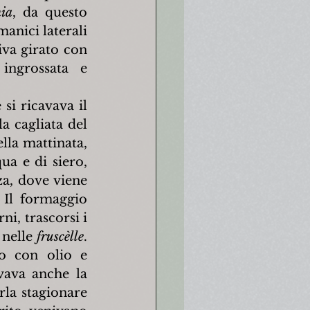
hia
, da questo 
anici laterali 
va girato con 
ingrossata e 
i ricavava il 
 cagliata del 
lla mattinata, 
a e di siero, 
a, dove viene 
 Il formaggio 
i, trascorsi i 
nelle 
fruscèlle
. 
o con olio e 
ava anche la 
la stagionare 