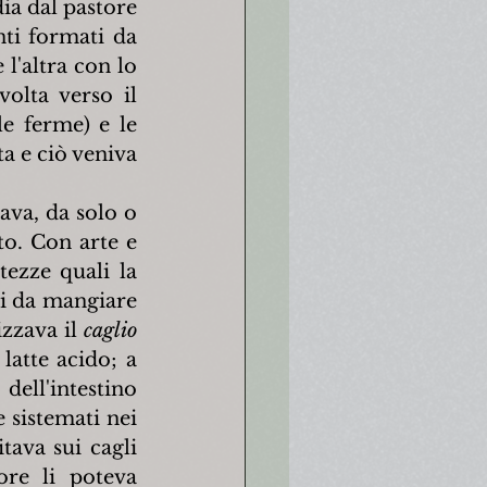
ia dal pastore 
ti formati da 
'altra con lo 
olta verso il 
e ferme) e le 
 e ciò veniva 
va, da solo o 
to. Con arte e 
ezze quali la 
i da mangiare 
zzava il 
caglio 
latte acido; a 
dell'intestino 
 sistemati nei 
tava sui cagli 
re li poteva 