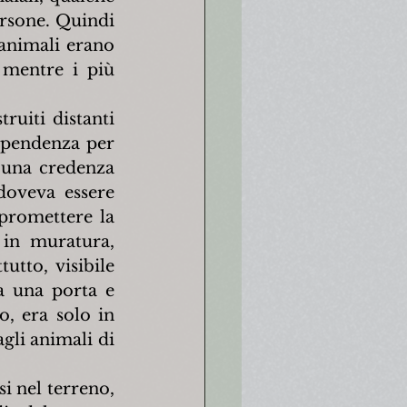
ersone. Quindi 
animali erano 
 mentre i più 
uiti distanti 
 pendenza per 
 una credenza 
oveva essere 
promettere la 
 in muratura, 
tto, visibile 
a una porta e 
o, era solo in 
li animali di 
i nel terreno, 