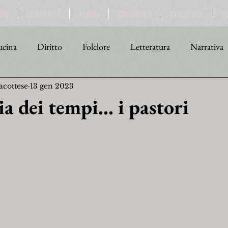
BRI
LE ATTIVITÀ
ALBUM
BIBLIOTECA
DISCOTECA
F
cina
Diritto
Folclore
Letteratura
Narrativa
acottese
13 gen 2023
tica
Religione
Scienza
Sport
Storia
Teat
ia dei tempi... i pastori