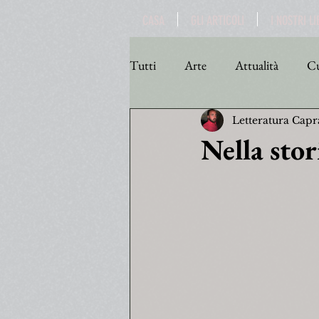
CASA
GLI ARTICOLI
I NOSTRI LI
Tutti
Arte
Attualità
Cu
Letteratura Capr
Personaggi
Poesia
Poli
Nella stor