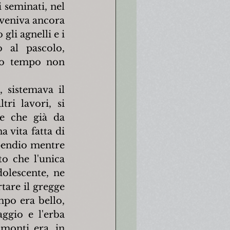
 seminati, nel 
iveniva ancora 
li agnelli e i 
 al pascolo, 
sso tempo non 
sistemava il 
ri lavori, si 
e che già da 
vita fatta di 
pendio mentre 
o che l'unica 
olescente, ne 
tare il gregge 
mpo era bello, 
ggio e l'erba 
monti era, in 