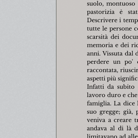
suolo, montuoso e 
pastorizia è stat
Descrivere i tempi,
tutte le persone c
scarsità dei docu
memoria e dei ric
anni. Vissuta dal 
perdere un po' 
raccontata, riusci
aspetti più signific
Infatti da subito
lavoro duro e che 
famiglia. La dice
suo gregge; già, 
veniva a creare t
andava al di là d
limitavano ad alle