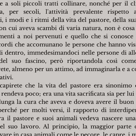
a soli piccoli tratti collinare, nonché per il cli
a, per secoli, l'attività prevalente rispetto all
 i modi e i ritmi della vita del pastore, della sua
on cui aveva scambi di varia natura, non è cosa fa
menti a noi pervenuti e quello che si conosce è
ordi che accomunano le persone che hanno vissu
di dentro, immedesimandoci nelle persone di allor
del suo fascino, però riportandola così com
rete, almeno per un attimo, ad immaginarla e a cog
ativi.
 capirete che la vita del pastore era sinonimo d
rendeva poco; era una vita sacrificata sia per lui 
 lunga la cura che aveva e doveva avere il buon p
perché per molti versi, il rapporto di interdipe
ra il pastore e suoi animali vedeva nascere una
el suo lavoro. Al principio, la maggior parte de
vare in casa animali come le pecore, le capre, i m