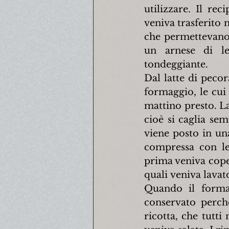
utilizzare. Il re
veniva trasferito n
che permettevano d
un arnese di l
tondeggiante.
Dal latte di pecor
formaggio, le cui
mattino presto. L
cioè si caglia sem
viene posto in un
compressa con le 
prima veniva coper
quali veniva lavat
Quando il formag
conservato perch
ricotta, che tutti