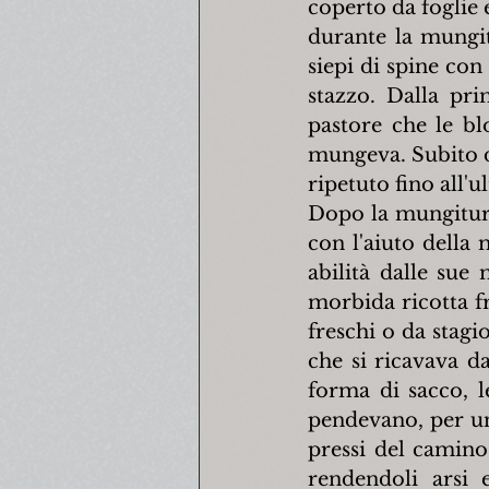
coperto da foglie 
durante la mungitu
siepi di spine con
stazzo. Dalla pri
pastore che le bl
mungeva. Subito do
ripetuto fino all'
Dopo la mungitura 
con l'aiuto della 
abilità dalle sue 
morbida ricotta fr
freschi o da stagio
che si ricavava da
forma di sacco, le
pendevano, per un 
pressi del camino 
rendendoli arsi 