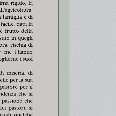
ma rigido, la 
'agricoltura. 
 famiglia e di 
cile, data la 
 frutto della 
to in quegli 
a, rischia di 
e me l'hanno 
lierne i suoi 
i miseria, di 
che per la sua 
astore per il 
ndenza che si 
 passione che 
i pastori, si 
aiali, qualche 