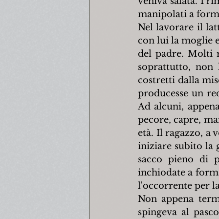
veniva salata. I ri
manipolati a forma
Nel lavorare il lat
con lui la moglie 
del padre. Molti r
soprattutto, non 
costretti dalla mis
producesse un red
Ad alcuni, appena 
pecore, capre, mai
età. Il ragazzo, a 
iniziare subito la
sacco pieno di p
inchiodate a forma
l'occorrente per la
Non appena termin
spingeva al pasco