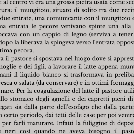
e al centro vi era una grossa pietra usata come sed
ra: il mungitoio, situato di solito tra due recin
 due entrate, una comunicante con il mungitoio e l
ma entrata le pecore venivano spinte una alla v
occava con un cappio di legno (serviva a tenerl
po la liberava la spingeva verso l'entrata opposta
ultima pecora.
il pastore si spostava nel luogo dove si appresta
moglie e dei figli, a lavorare il latte appena mun
mani il liquido bianco si trasformava in prelibat
esca o salata (da conservare) e in ottimi formagg
nare. Per la coagulazione del latte il pastore utili
llo stomaco degli agnelli e dei capretti pieni di 
gati sia dalla parte dell'esofago che dalla parte 
certo periodo, dai tetti delle case per poi venire
per farli maturare. Infatti la fuliggine di deposi
e neri così quando ne aveva bisogno il pasto