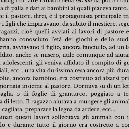
masugli di latte rimasto nella 
secchia 
da poco indur
 di palla e dati ai bambini ai quali piaceva tanto.
te il pastore, direi, è il protagonista principale 
e i figli che imparavano, da subito il mestiere, se
agazzi, cioè quelli avviati ai lavori di pastore e
hanno conosciuto l'età dei giochi e dello studio
eria, avviavano il figlio, ancora fanciullo, ad un l
dito, anche se misero, utile comunque ad aiutare
adolescenti, gli veniva affidato il compito di gu
ali, ecc... una vita durissima resa ancora più dura
volte, ancora bambino, era costretto ad alzarsi pri
 giornata insieme al pastore. Dormiva su di un let
aglia o di foglie di granturco, poggiato a ter
 di letto. Il ragazzo aiutava a mungere gli animal
 cagliata, preparare la legna da ardere, ecc...
ati questi lavori sollecitava gli animali con il
lo e durante tutto il giorno era costretto a corr