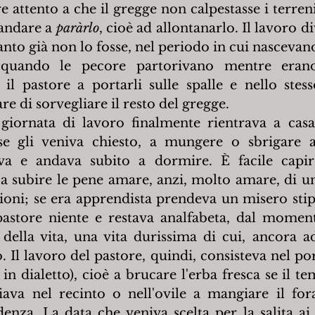
e attento a che il gregge non calpestasse i terreni
andare a 
paràrlo
, cioè ad allontanarlo. Il lavoro d
nto già non lo fosse, nel periodo in cui nascevano g
i, quando le pecore partorivano mentre erano
il pastore a portarli sulle spalle e nello ste
e di sorvegliare il resto del gregge.
ornata di lavoro finalmente rientrava a casa, 
se gli veniva chiesto, a mungere o sbrigare alt
va e andava subito a dormire. È facile capir
 subire le pene amare, anzi, molto amare, di una 
zioni; se era apprendista prendeva un misero sti
 pastore niente e restava analfabeta, dal moment
 della vita, una vita durissima di cui, ancora ad
 Il lavoro del pastore, quindi, consisteva nel por
 in dialetto), cioè a brucare l'erba fresca se il te
ciava nel recinto o nell'ovile a mangiare il fora
enza. La data che veniva scelta per la salita ai 