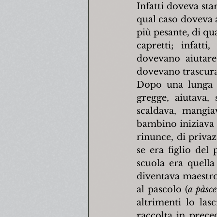
Infatti doveva star
qual caso doveva 
più pesante, di qua
capretti; infatt
dovevano aiutare 
dovevano trascurar
Dopo una lunga gi
gregge, aiutava, 
scaldava, mangia
bambino iniziava a
rinunce, di priva
se era figlio del
scuola era quella
diventava maestro.
al pascolo (
a pàsce
altrimenti lo las
raccolta in preced