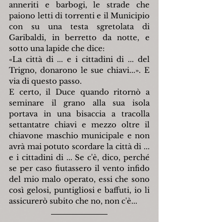
anneriti e barbogi, le strade che 
paiono letti di torrenti e il Municipio 
con su una testa sgretolata di 
Garibaldi, in berretto da notte, e 
sotto una lapide che dice:
«La città di ... e i cittadini di ... del 
Trigno, donarono le sue chiavi...». E 
via di questo passo.
E certo, il Duce quando ritornò a 
seminare il grano alla sua isola 
portava in una bisaccia a tracolla 
settantatre chiavi e mezzo oltre il 
chiavone maschio municipale e non 
avrà mai potuto scordare la città di ... 
e i cittadini di ... Se c'è, dico, perché 
se per caso fiutassero il vento infido 
del mio malo operato, essi che sono 
così gelosi, puntigliosi e baffuti, io li 
assicurerò subito che no, non c'è...