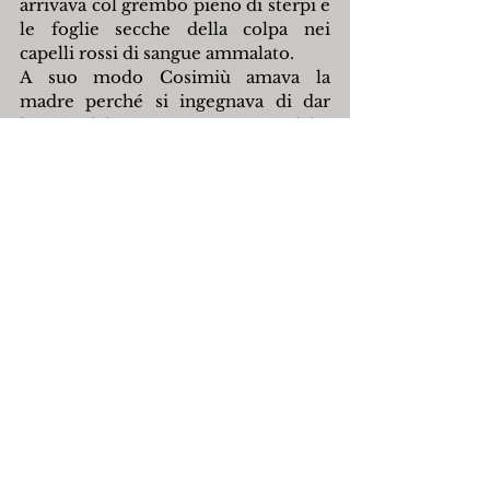
arrivava col grembo pieno di sterpi e 
le foglie secche della colpa nei 
capelli rossi di sangue ammalato.
A suo modo Cosimiù amava la 
madre perché si ingegnava di dar 
loro qualche pane e metteva qualche 
punto ai loro cenci. E mentre era 
indifferente alla loro vita randagia di 
ladruncoli ossessi prendeva per sé, 
senza lagnarsi, tutti gli odi e gli sputi 
e le sevizie del marito e dei paesani 
che non potendo batter sacco 
battevano sacchetta. Ed allora 
vedendola, cambiò idea e pensò di 
far partecipe del pingue ladroneccio 
anche lei.
Con due o tre gnuf alla Santobè si 
misero d'accordo coi piedi nel 
letame, vicino alla porta della 
stalletta dinanzi alla quale il porcello 
grufolava, accosciato, più straripante 