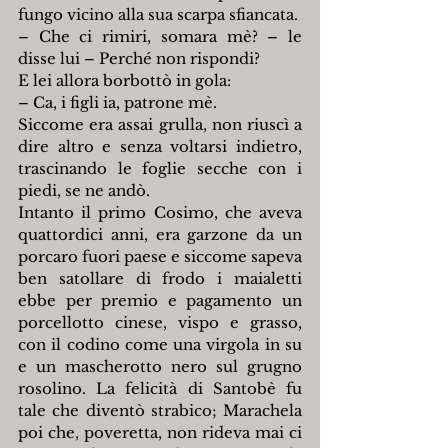
fungo vicino alla sua scarpa sfiancata.
– Che ci rimiri, somara mè? – le 
disse lui – Perché non rispondi?
E lei allora borbottò in gola:
– Ca, i figli ia, patrone mè.
Siccome era assai grulla, non riuscì a 
dire altro e senza voltarsi indietro, 
trascinando le foglie secche con i 
piedi, se ne andò.
Intanto il primo Cosimo, che aveva 
quattordici anni, era garzone da un 
porcaro fuori paese e siccome sapeva 
ben satollare di frodo i maialetti 
ebbe per premio e pagamento un 
porcellotto cinese, vispo e grasso, 
con il codino come una virgola in su 
e un mascherotto nero sul grugno 
rosolino. La felicità di Santobè fu 
tale che diventò strabico; Marachela 
poi che, poveretta, non rideva mai ci 