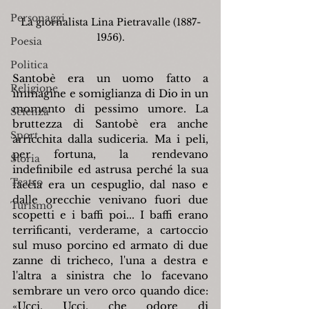
Personaggi
La giornalista Lina Pietravalle (1887-
1956).
Poesia
Politica
Santobè era un uomo fatto a 
Religione
immagine e somiglianza di Dio in un 
momento di pessimo umore. La 
Scienza
bruttezza di Santobè era anche 
Sport
arricchita dalla sudiceria. Ma i peli, 
per fortuna, la rendevano 
Storia
indefinibile ed astrusa perché la sua 
Teatro
faccia era un cespuglio, dal naso e 
dalle orecchie venivano fuori due 
Turismo
scopetti e i baffi poi... I baffi erano 
terrificanti, verderame, a cartoccio 
sul muso porcino ed armato di due 
zanne di tricheco, l'una a destra e 
l'altra a sinistra che lo facevano 
sembrare un vero orco quando dice: 
«Ucci, Ucci, che odore di 