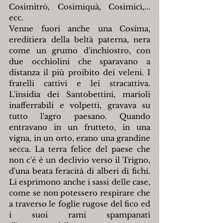
Cosimitrò, Cosimiquà, Cosimicì,... 
ecc.
Venne fuori anche una Cosima, 
ereditiera della beltà paterna, nera 
come un grumo d'inchiostro, con 
due occhiolini che sparavano a 
distanza il più proibito dei veleni. I 
fratelli cattivi e lei stracattiva. 
L'insidia dei Santobettini, marioli 
inafferrabili e volpetti, gravava su 
tutto l'agro paesano. Quando 
entravano in un frutteto, in una 
vigna, in un orto, erano una grandine 
secca. La terra felice del paese che 
non c'è è un declivio verso il Trigno, 
d'una beata feracità di alberi di fichi. 
Li esprimono anche i sassi delle case, 
come se non potessero respirare che 
a traverso le foglie rugose del fico ed 
i suoi rami spampanati 