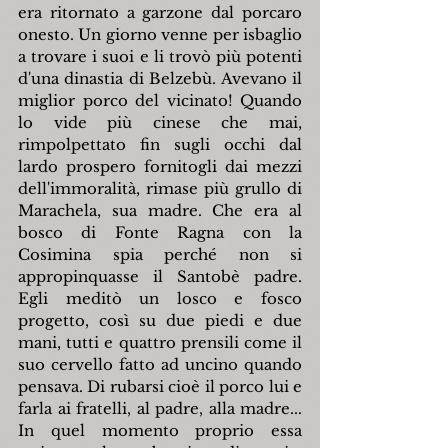
era ritornato a garzone dal porcaro 
onesto. Un giorno venne per isbaglio 
a trovare i suoi e li trovò più potenti 
d'una dinastia di Belzebù. Avevano il 
miglior porco del vicinato! Quando 
lo vide più cinese che mai, 
rimpolpettato fin sugli occhi dal 
lardo prospero fornitogli dai mezzi 
dell'immoralità, rimase più grullo di 
Marachela, sua madre. Che era al 
bosco di Fonte Ragna con la 
Cosimina spia perché non si 
appropinquasse il Santobè padre. 
Egli meditò un losco e fosco 
progetto, così su due piedi e due 
mani, tutti e quattro prensili come il 
suo cervello fatto ad uncino quando 
pensava. Di rubarsi cioè il porco lui e 
farla ai fratelli, al padre, alla madre... 
In quel momento proprio essa 