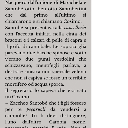
Nacquero dall'unione di Marachela e 
Santobè otto, ben otto Santobettini 
che dal primo all'ultimo si 
chiamarono e si chiamano Cosimo.
Santobè si presentava alla 
cancelleria
con l'accetta infilata nella cinta dei 
braconi e i calzari di pelle di capra e 
il grifo di cannibale. Le sopracciglia 
parevano due bacche spinose e sotto 
v'erano due punti verdolini che 
schizzavano, mentr'egli parlava, a 
destra e sinistra uno speciale veleno 
che non si capiva se fosse un terribile 
mortifero od acqua sporca.
Il segretario lo sapeva che era nato 
un Cosimo.
– Zaccheo Santobè che i figli fossero 
per te 
peparuoli
 da vendersi a 
campolle? Tu li devi distinguere, 
l'uno dall'altro. Cambia nome, 