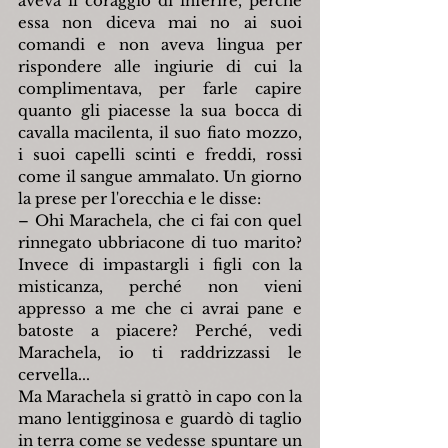
aveva il coraggio di inferire, perché 
essa non diceva mai no ai suoi 
comandi e non aveva lingua per 
rispondere alle ingiurie di cui la 
complimentava, per farle capire 
quanto gli piacesse la sua bocca di 
cavalla macilenta, il suo fiato mozzo, 
i suoi capelli scinti e freddi, rossi 
come il sangue ammalato. Un giorno 
la prese per l'orecchia e le disse:
– Ohi Marachela, che ci fai con quel 
rinnegato ubbriacone di tuo marito? 
Invece di impastargli i figli con la 
misticanza, perché non vieni 
appresso a me che ci avrai pane e 
batoste a piacere? Perché, vedi 
Marachela, io ti raddrizzassi le 
cervella...
Ma Marachela si grattò in capo con la 
mano lentigginosa e guardò di taglio 
in terra come se vedesse spuntare un 