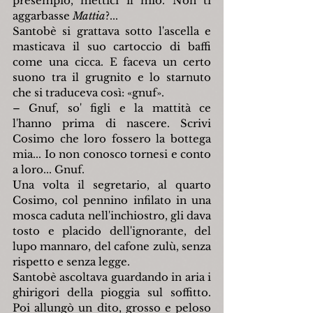
presempio, mettici il mio. Non ti 
aggarbasse 
Mattia
?...
Santobè si grattava sotto l'ascella e 
masticava il suo cartoccio di baffi 
come una cicca. E faceva un certo 
suono tra il grugnito e lo starnuto 
che si traduceva così: «gnuf».
– Gnuf, so' figli e la mattità ce 
l'hanno prima di nascere. Scrivi 
Cosimo che loro fossero la bottega 
mia... Io non conosco tornesi e conto 
a loro... Gnuf.
Una volta il segretario, al quarto 
Cosimo, col pennino infilato in una 
mosca caduta nell'inchiostro, gli dava 
tosto e placido dell'ignorante, del 
lupo mannaro, del cafone zulù, senza 
rispetto e senza legge.
Santobè ascoltava guardando in aria i 
ghirigori della pioggia sul soffitto. 
Poi allungò un dito, grosso e peloso 