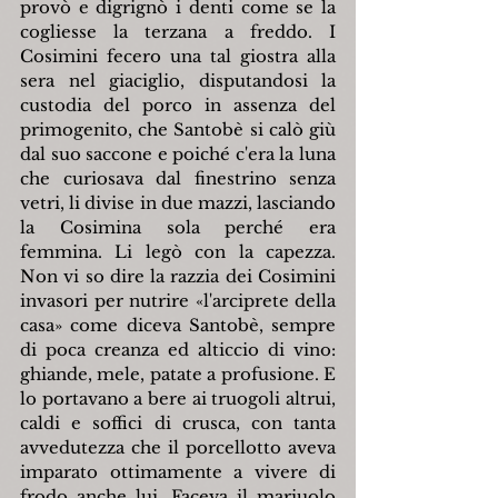
provò e digrignò i denti come se la 
cogliesse la terzana a freddo. I 
Cosimini fecero una tal giostra alla 
sera nel giaciglio, disputandosi la 
custodia del porco in assenza del 
primogenito, che Santobè si calò giù 
dal suo saccone e poiché c'era la luna 
che curiosava dal finestrino senza 
vetri, li divise in due mazzi, lasciando 
la Cosimina sola perché era 
femmina. Li legò con la capezza. 
Non vi so dire la razzia dei Cosimini 
invasori per nutrire «l'arciprete della 
casa» come diceva Santobè, sempre 
di poca creanza ed alticcio di vino: 
ghiande, mele, patate a profusione. E 
lo portavano a bere ai truogoli altrui, 
caldi e soffici di crusca, con tanta 
avvedutezza che il porcellotto aveva 
imparato ottimamente a vivere di 
frodo anche lui. Faceva il mariuolo 