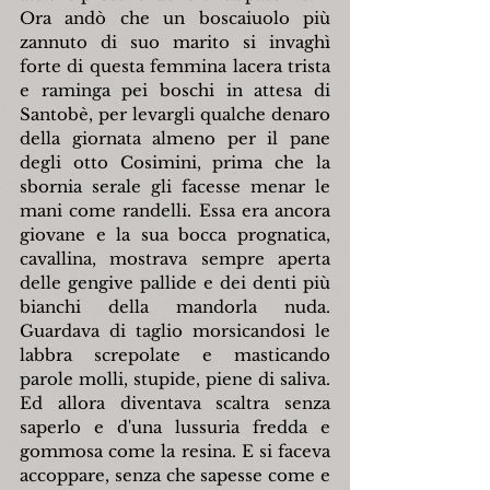
Ora andò che un boscaiuolo più 
zannuto di suo marito si invaghì 
forte di questa femmina lacera trista 
e raminga pei boschi in attesa di 
Santobè, per levargli qualche denaro 
della giornata almeno per il pane 
degli otto Cosimini, prima che la 
sbornia serale gli facesse menar le 
mani come randelli. Essa era ancora 
giovane e la sua bocca prognatica, 
cavallina, mostrava sempre aperta 
delle gengive pallide e dei denti più 
bianchi della mandorla nuda. 
Guardava di taglio morsicandosi le 
labbra screpolate e masticando 
parole molli, stupide, piene di saliva. 
Ed allora diventava scaltra senza 
saperlo e d'una lussuria fredda e 
gommosa come la resina. E si faceva 
accoppare, senza che sapesse come e 