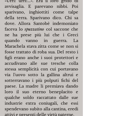
«Urri! urri!...». Era il loro grido di 
avvisaglia. E parevano nibbi. Poi 
sparivano, inghiottiti come talpe 
della terra. Sparivano dico. Chi sa 
dove. Allora Santobè indemoniato 
faceva lo 
spuzzatino
 col saccone che 
ne ha prese più lui che i Greci 
quando vanno in guerra. La 
Marachela stava zitta come se non si 
fosse trattato di roba sua. Del resto i 
figli erano anche i suoi protettori e 
accudivano alle sue tresche colla 
stessa semplicità con cui portavano 
via l'uovo sotto la gallina altrui e 
sotterravano i più polputi fichi del 
paese. La madre li premiava dando 
loro il suo eterno beneplacito e 
qualche soldo raccattato dalle sue 
industrie extra coniugali, che essi 
spendevano subito alla cantina, eredi 
attivi e presenti delle virtù paterne.