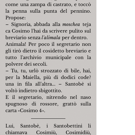
come una zampa di castrato, e toccò 
la penna sulla punta del pennino. 
Propose:
– Signoria, abbada alla 
moschea
 teja 
ca Cosimo l'hai da scrivere pulito sul 
breviario senza 
l'alimala
 per dentro.
Animala! Per poco il segretario non 
gli tirò dietro il cosidetto breviario e 
tutto l'archivio municipale con la 
polvere dei secoli.
– Tu, tu, urlò strozzato di bile, hai, 
per la Maiella, più di dodici code? 
una in fila all'altra... – Santobè si 
voltò indietro sbigottito.
E il segretario, nitrendo nel naso 
spugnoso di rossore, grattò sulla 
carta «Cosimo 4».
Lui, Santobè, i Santobettini li 
chiamava Cosimiù, Cosimidiù, 