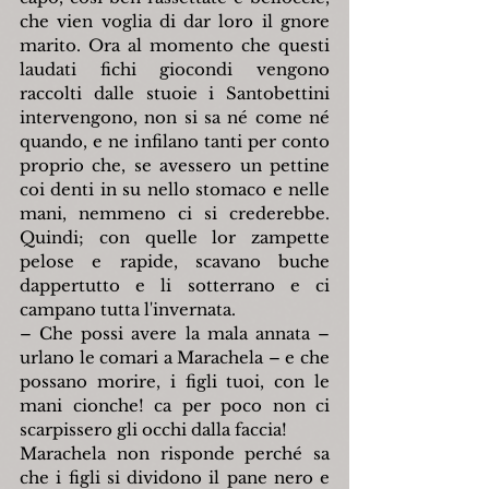
che vien voglia di dar loro il gnore 
marito. Ora al momento che questi 
laudati fichi giocondi vengono 
raccolti dalle stuoie i Santobettini 
intervengono, non si sa né come né 
quando, e ne infilano tanti per conto 
proprio che, se avessero un pettine 
coi denti in su nello stomaco e nelle 
mani, nemmeno ci si crederebbe. 
Quindi; con quelle lor zampette 
pelose e rapide, scavano buche 
dappertutto e li sotterrano e ci 
campano tutta l'invernata.
– Che possi avere la mala annata – 
urlano le comari a Marachela – e che 
possano morire, i figli tuoi, con le 
mani cionche! ca per poco non ci 
scarpissero gli occhi dalla faccia!
Marachela non risponde perché sa 
che i figli si dividono il pane nero e 