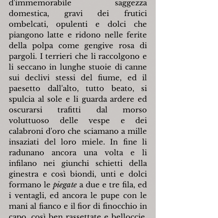
d'immemorabile saggezza 
domestica, gravi dei frutici 
ombelcati, opulenti e dolci che 
piangono latte e ridono nelle ferite 
della polpa come gengive rosa di 
pargoli. I terrieri che li raccolgono e 
li seccano in lunghe stuoie di canne 
sui declivi stessi del fiume, ed il 
paesetto dall'alto, tutto beato, si 
spulcia al sole e li guarda ardere ed 
oscurarsi trafitti dal morso 
voluttuoso delle vespe e dei 
calabroni d'oro che sciamano a mille 
insaziati del loro miele. In fine li 
radunano ancora una volta e li 
infilano nei giunchi schietti della 
ginestra e così biondi, unti e dolci 
formano le 
piegate
 a due e tre fila, ed 
i ventagli, ed ancora le pupe con le 
mani al fianco e il fior di finocchio in 
capo, così ben rassettate e belloccie, 