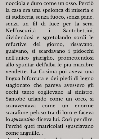
nocciola e duro come un osso. Perciò 
la casa era una spelonca di miseria e 
di sudiceria, senza fuoco, senza pane, 
senza un fil di luce per la sera. 
Nell'oscurità i Santobettini, 
dividendosi e sgretolando sordi le 
refurtive del giorno, rissavano, 
guaivano, si scardavano i pidocchi 
nell'unico giaciglio, promettendosi 
allo spuntar dell'alba le più macabre 
vendette. La Cosima poi aveva una 
lingua biforcuta e dei piedi di legno 
stagionato che pareva avessero gli 
occhi tanto coglievano al sinistro. 
Santobè urlando come un orco, si 
scaraventava come un enorme 
scarafone peloso tra di loro e faceva 
lo 
spuzzatino
 diceva lui. Così per dire. 
Perché quei matricolati sgusciavano 
come anguille...