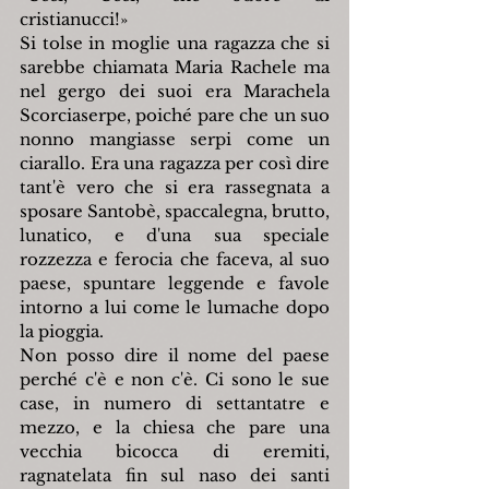
cristianucci!»
Si tolse in moglie una ragazza che si 
sarebbe chiamata Maria Rachele ma 
nel gergo dei suoi era Marachela 
Scorciaserpe, poiché pare che un suo 
nonno mangiasse serpi come un 
ciarallo. Era una ragazza per così dire 
tant'è vero che si era rassegnata a 
sposare Santobè, spaccalegna, brutto, 
lunatico, e d'una sua speciale 
rozzezza e ferocia che faceva, al suo 
paese, spuntare leggende e favole 
intorno a lui come le lumache dopo 
la pioggia.
Non posso dire il nome del paese 
perché c'è e non c'è. Ci sono le sue 
case, in numero di settantatre e 
mezzo, e la chiesa che pare una 
vecchia bicocca di eremiti, 
ragnatelata fin sul naso dei santi 