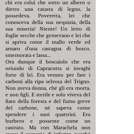
chi era colui che sotto un albero o 
dietro una catasta di legno, la 
possedeva. Poveretta, lei che 
conosceva della sua nequizia, della 
sua miseria? Niente! Un letto di 
foglie secche che gemevano e lei che 
si apriva come il mallo verde ed 
amaro d'una castagna di bosco, 
smemorata e lassa...
Ora dunque il boscaiolo che era 
oriundo di Capracotta si invaghì 
forte di lei. Era venuto per fare i 
carboni alla ripa selvosa del Trigno. 
Non aveva donna, ché gli era morta, 
e non figli. E sterile e solo viveva del 
fiato della foresta e del fumo greve 
del carbone, né sapeva come 
spendere i suoi quattrini. Era 
burbero e possente come un 
castrato. Ma con Marachela non 