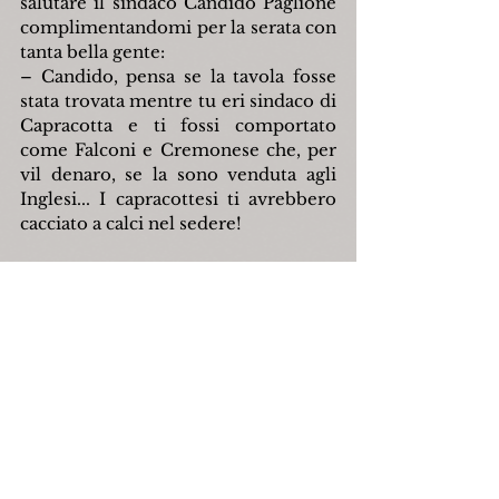
salutare il sindaco Candido Paglione 
complimentandomi per la serata con 
tanta bella gente:
– Candido, pensa se la tavola fosse 
stata trovata mentre tu eri sindaco di 
Capracotta e ti fossi comportato 
come Falconi e Cremonese che, per 
vil denaro, se la sono venduta agli 
Inglesi... I capracottesi ti avrebbero 
cacciato a calci nel sedere!
Franco Valente
capracotta
tavolaosca
archeologia
francovalente
candidopaglione
nicolamastronardi
vincenzinodinardo
paoladigiannantonio
Storia
Attualità