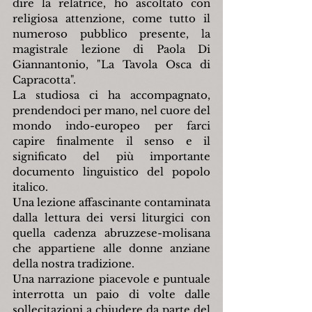
dire la relatrice, ho ascoltato con 
religiosa attenzione, come tutto il 
numeroso pubblico presente, la 
magistrale lezione di Paola Di 
Giannantonio, "La Tavola Osca di 
Capracotta".
La studiosa ci ha accompagnato, 
prendendoci per mano, nel cuore del 
mondo indo-europeo per farci 
capire finalmente il senso e il 
significato del più importante 
documento linguistico del popolo 
italico.
Una lezione affascinante contaminata 
dalla lettura dei versi liturgici con 
quella cadenza abruzzese-molisana 
che appartiene alle donne anziane 
della nostra tradizione.
Una narrazione piacevole e puntuale 
interrotta un paio di volte dalle 
sollecitazioni a chiudere da parte del 