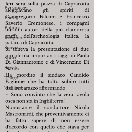
Ieri sera sulla piazza di Capracotta 
Personaggi
aleggiavano gli spiriti di 
Giangregorio Falconi e Francesco 
Poesia
Saverio Cremonese, i compagni 
Politica
burloni autori della più clamorosa 
truffa dell'archeologia italica: la 
Religione
patacca di Capracotta.
Scienza
Si teneva la presentazione di due 
piccoli ma importanti saggi di Paola 
Sport
Di Giannantonio e di Vincenzino Di 
Storia
Nardo.
Ha esordito il sindaco Candido 
Teatro
Paglione che ha tolto subito tutti 
Turismo
dall'imbarazzo affermando:
– Sono convinto che la vera tavola 
osca non sta in Inghilterra!
Nonostante il conduttore Nicola 
Mastronardi, che preventivamente ci 
ha fatto sapere di non essere 
d'accordo con quello che stava per 