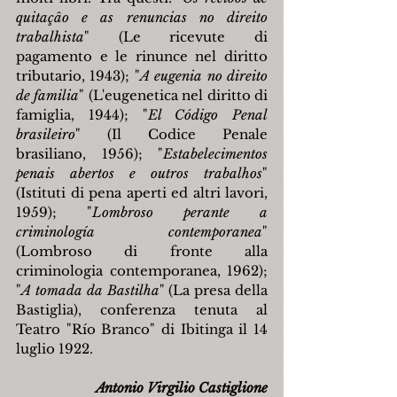
quitaçâo e as renuncias no direito 
trabalhista
" (Le ricevute di 
pagamento e le rinunce nel diritto 
tributario, 1943); "
A eugenia no direito 
de familia
" (L'eugenetica nel diritto di 
famiglia, 1944); "
El Código Penal 
brasileiro
" (Il Codice Penale 
brasiliano, 1956); "
Estabelecimentos 
penais abertos e outros trabalhos
" 
(Istituti di pena aperti ed altri lavori, 
1959); "
Lombroso perante a 
criminología contemporanea
" 
(Lombroso di fronte alla 
criminologia contemporanea, 1962); 
"
A tomada da Bastilha
" (La presa della 
Bastiglia), conferenza tenuta al 
Teatro "Río Branco" di Ibitinga il 14 
luglio 1922.
Antonio Virgilio Castiglione