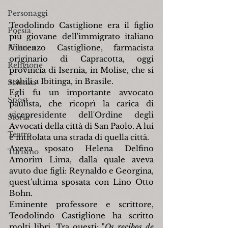
Personaggi
Teodolindo Castiglione era il figlio 
Poesia
più giovane dell'immigrato italiano 
Vincenzo Castiglione, farmacista 
Politica
originario di Capracotta, oggi 
Religione
provincia di Isernia, in Molise, che si 
stabilì a Ibitinga, in Brasile.
Scienza
Egli fu un importante avvocato 
Sport
paulista, che ricoprì la carica di 
vicepresidente dell'Ordine degli 
Storia
Avvocati della città di San Paolo. A lui 
Teatro
è intitolata una strada di quella città.
Aveva sposato Helena Delfino 
Turismo
Amorim Lima, dalla quale aveva 
avuto due figli: Reynaldo e Georgina, 
quest'ultima sposata con Lino Otto 
Bohn.
Eminente professore e scrittore, 
Teodolindo Castiglione ha scritto 
molti libri. Tra questi: "
Os recibos de 