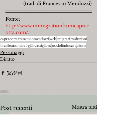
(trad. di Francesco Mendozzi)
Fonte: 
http://www.immigrationfromcaprac
otta.com/
.
capracotta
francescomendozzi
web
emigrati
traduzioni
brasile
antoniovirgiliocastiglione
teodolindocastiglione
Personaggi
Diritto
Mostra tutti
Post recenti