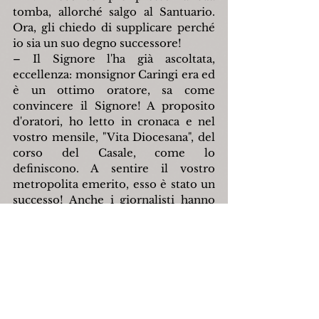
tomba, allorché salgo al Santuario. 
Ora, gli chiedo di supplicare perché 
io sia un suo degno successore!
– Il Signore l'ha già ascoltata, 
eccellenza: monsignor Caringi era ed 
è un ottimo oratore, sa come 
convincere il Signore! A proposito 
d'oratori, ho letto in cronaca e nel 
vostro mensile, "Vita Diocesana", del 
corso del Casale, come lo 
definiscono. A sentire il vostro 
metropolita emerito, esso è stato un 
successo! Anche i giornalisti hanno 
parlato molto bene dell'iniziativa, 
oltre che della lunga intervista, dei 
suoi interventi presso la Scuola per 
Allievi Carabinieri, delle sue omelie. 
I miei seminaristi, poi, hanno sentito 
i suoi, eccellenza, e vogliono fare la 
stessa esperienza, quella del ben 