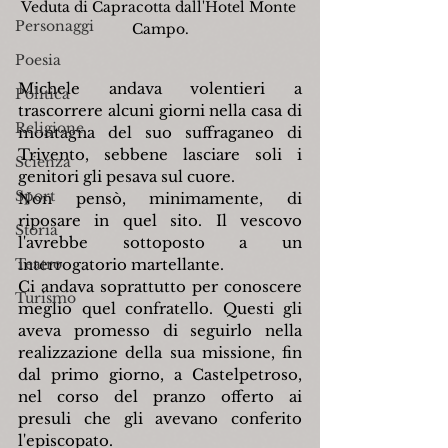
Veduta di Capracotta dall'Hotel Monte 
Personaggi
Campo.
Poesia
Michele andava volentieri a 
Politica
trascorrere alcuni giorni nella casa di 
Religione
montagna del suo suffraganeo di 
Trivento, sebbene lasciare soli i 
Scienza
genitori gli pesava sul cuore.
Sport
Non pensò, minimamente, di 
riposare in quel sito. Il vescovo 
Storia
l'avrebbe sottoposto a un 
Teatro
interrogatorio martellante.
Ci andava soprattutto per conoscere 
Turismo
meglio quel confratello. Questi gli 
aveva promesso di seguirlo nella 
realizzazione della sua missione, fin 
dal primo giorno, a Castelpetroso, 
nel corso del pranzo offerto ai 
presuli che gli avevano conferito 
l'episcopato.