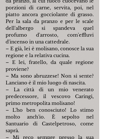
da pranzo, al cui fuoco cuocevano le 
porzioni di carne, servita, poi, nel 
piatto ancora gocciolante di grasso. 
Per la sala da pranzo e per le scale 
dell'albergo si spandeva quel 
profumo d'arrosto, com'effluvi 
d'incenso in una cattedrale.
– E già, lei è molisano, conosce la sua 
regione e la relativa cucina.
– E lei, fratello, da quale regione 
proviene?
– Ma sono abruzzese! Non si sente? 
Lanciano è il mio luogo di nascita.
– La città di un mio venerato 
predecessore, il vescovo Caringi, 
primo metropolita molisano!
– L'ho ben conosciuto! Lo stimo 
molto anch'io. È sepolto nel 
Santuario di Castelpetroso, come 
saprà.
– Mi reco sempre presso la sua 