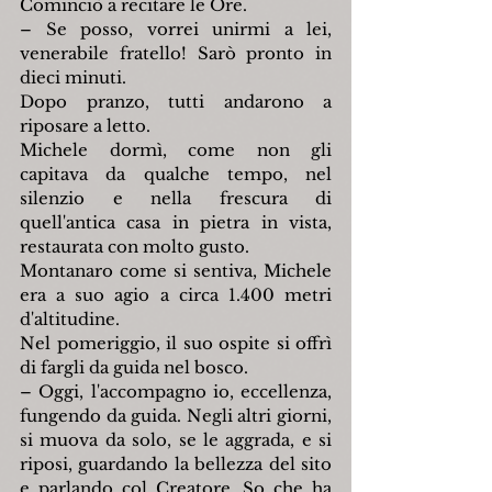
Cominciò a recitare le Ore.
– Se posso, vorrei unirmi a lei, 
venerabile fratello! Sarò pronto in 
dieci minuti.
Dopo pranzo, tutti andarono a 
riposare a letto.
Michele dormì, come non gli 
capitava da qualche tempo, nel 
silenzio e nella frescura di 
quell'antica casa in pietra in vista, 
restaurata con molto gusto.
Montanaro come si sentiva, Michele 
era a suo agio a circa 1.400 metri 
d'altitudine.
Nel pomeriggio, il suo ospite si offrì 
di fargli da guida nel bosco.
– Oggi, l'accompagno io, eccellenza, 
fungendo da guida. Negli altri giorni, 
si muova da solo, se le aggrada, e si 
riposi, guardando la bellezza del sito 
e parlando col Creatore. So che ha 