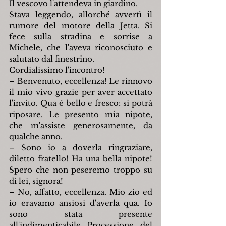
Il vescovo l'attendeva in giardino.
Stava leggendo, allorché avvertì il 
rumore del motore della Jetta. Si 
fece sulla stradina e sorrise a 
Michele, che l'aveva riconosciuto e 
salutato dal finestrino.
Cordialissimo l'incontro!
– Benvenuto, eccellenza! Le rinnovo 
il mio vivo grazie per aver accettato 
l'invito. Qua è bello e fresco: si potrà 
riposare. Le presento mia nipote, 
che m'assiste generosamente, da 
qualche anno.
– Sono io a doverla ringraziare, 
diletto fratello! Ha una bella nipote! 
Spero che non peseremo troppo su 
di lei, signora!
– No, affatto, eccellenza. Mio zio ed 
io eravamo ansiosi d'averla qua. Io 
sono stata presente 
all'indimenticabile Processione del 