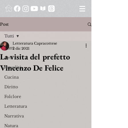
Post
Tutti
Letteratura Capracottese
Tutti
2 dic 2021
La visita del prefetto
Arte
Vincenzo De Felice
Attualità
Cucina
Diritto
Folclore
Letteratura
Narrativa
Natura