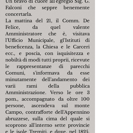
Un bravo di cuore all'egregio Sig. G. 
Falconi che seppre benemente 
concertarla.
La mattina del 21, il Comm. De 
Felice, da quel valente 
Amministratore che è, visitava 
l'Ufficio Municipale, gl'Istituti di 
beneficenza, la Chiesa e le Carceri 
ecc., e poscia, con isquisitezza e 
nobiltà di modi tutti proprii, ricevute 
le rappresentanze di parecchi 
Comuni, s'informava da esse 
minutamente dell'andamento dei 
varii rami della pubblica 
Amministrazione. Verso le ore 3 
pom., accompagnato da oltre 100 
persone, ascendeva sul monte 
Campo, contrafforte dell'Appennino 
abruzzese, sulla cima del quale si 
scoprono all'interno sette provincie 
e le isole Tremiti, e dove, nel 1825, 