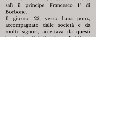
salì il principe Francesco 1° di 
Borbone.
Il giorno, 22, verso l'una pom., 
accompagnato dalle società e da 
molti signori, accettava da questi 
bravi cittadini il saluto d'addio e 
l'augurio d'un felice viaggio.
Raffaele Conti
Fonte: R. Conti, 
Corrispondenze della 
Provincia
, in «Aquilonia», II:19, 
Agnone, 3 ottobre 1885.
capracotta
emeroteca
montecampo
nicolafalconi
aquilonia
raffaeleconti
pasqualediciò
vincenzodefelice
Personaggi
Storia