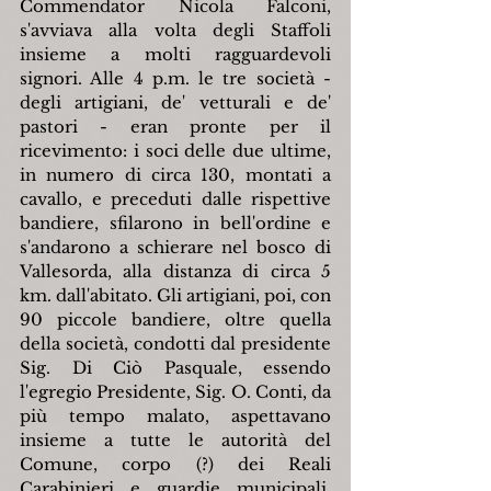
Commendator Nicola Falconi, 
s'avviava alla volta degli Staffoli 
insieme a molti ragguardevoli 
signori. Alle 4 p.m. le tre società - 
degli artigiani, de' vetturali e de' 
pastori - eran pronte per il 
ricevimento: i soci delle due ultime, 
in numero di circa 130, montati a 
cavallo, e preceduti dalle rispettive 
bandiere, sfilarono in bell'ordine e 
s'andarono a schierare nel bosco di 
Vallesorda, alla distanza di circa 5 
km. dall'abitato. Gli artigiani, poi, con 
90 piccole bandiere, oltre quella 
della società, condotti dal presidente 
Sig. Di Ciò Pasquale, essendo 
l'egregio Presidente, Sig. O. Conti, da 
più tempo malato, aspettavano 
insieme a tutte le autorità del 
Comune, corpo (?) dei Reali 
Carabinieri e guardie municipali, 