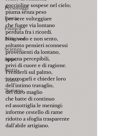
goccioline sospese nel cielo;
Personaggi
piuma senza peso
Poesia
per aere volteggiare
che fugge via lontano
Politica
perduta fra i ricordi.
Non vedo e non sento,
Religione
soltanto pensieri sconnessi
Scienza
provenienti da lontano,
appena percepibili,
Sport
privi di cuore e di ragione.
Storia
Prenderli sul palmo,
interrogarli e chieder loro
Teatro
dell'intimo travaglio,
Turismo
del duro maglio
che batte di continuo
ed assottiglia le meningi:
informe cestello di rame
ridotto a sfoglia trasparente
dall'abile artigiano.