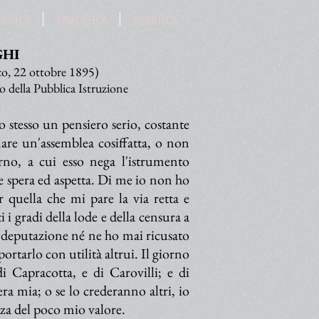
OTOTECA
PINACOTECA
VIDEOTECA
GHI
co, 22 ottobre 1895)
o della Pubblica Istruzione
o stesso un pensiero serio, costante
mare un'assemblea cosiffatta, o non
no, a cui esso nega l'istrumento
he spera ed aspetta. Di me io non ho
quella che mi pare la via retta e
i i gradi della lode e della censura a
a deputazione né ne ho mai ricusato
rtarlo con utilità altrui. Il giorno
di Capracotta, e di Carovilli; e di
era mia; o se lo crederanno altri, io
nza del poco mio valore.