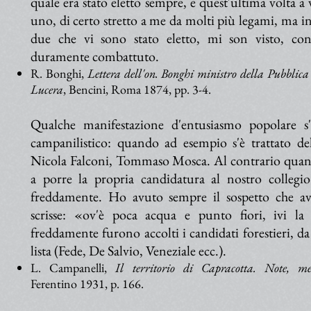
quale era stato eletto sempre, e quest'ultima volta a
uno, di certo stretto a me da molti più legami, ma in 
due che vi sono stato eletto, mi son visto, cont
duramente combattuto.
R. Bonghi,
Lettera dell'on. Bonghi ministro della Pubblica I
Lucera
, Bencini, Roma 1874, pp. 3-4.
Qualche manifestazione d'entusiasmo popolare s'è
campanilistico: quando ad esempio s'è trattato de
Nicola Falconi, Tommaso Mosca. Al contrario qua
a porre la propria candidatura al nostro collegi
freddamente. Ho avuto sempre il sospetto che ave
scrisse: «ov'è poca acqua e punto fiori, ivi la
freddamente furono accolti i candidati forestieri, da
lista (Fede, De Salvio, Veneziale ecc.).
L. Campanelli,
Il territorio di Capracotta. Note, me
Ferentino 1931,
p. 166.