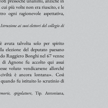
 voti pressoché unanimi, anziché in
cui più volte non era riuscito, e le
ro ogni ragionevole aspettativa,
struzione ai suoi elettori del collegio di
 avuta talvolta solo per spirito
lla elezione del deputato paesano
ndo Ruggiero Bonghi nel 67 venne
o di Agnone fu accolto qui assai
sse voluto vendicarsene allorché
 civiltà è ancora lontana». Così
 quando fu istituito lo scrutinio di
morie, spigolature
, Tip. Antoniana,