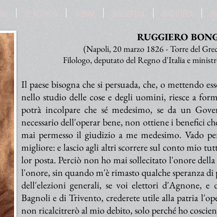
BRI
LE ATTIVITÀ
ALBUM
BIBLIOTECA
DISCOTECA
F
RUGGIERO BON
(Napoli, 20 marzo 1826 - Torre del Gre
Filologo, deputato del Regno d'Italia e ministr
Il paese bisogna che si persuada, che, o mettendo ess
nello studio delle cose e degli uomini, riesce a for
potrà incolpare che sé medesimo, se da un Gover
necessario dell'operar bene, non ottiene i benefici c
mai permesso il giudizio a me medesimo. Vado per 
migliore: e lascio agli altri scorrere sul conto mio tutt
lor posta. Perciò non ho mai sollecitato l'onore dell
l'onore, sin quando m'è rimasto qualche speranza di po
dell'elezioni generali, se voi elettori d'Agnone, e 
Bagnoli e di Trivento, crederete utile alla patria l'op
non ricalcitrerò al mio debito, solo perché ho coscie