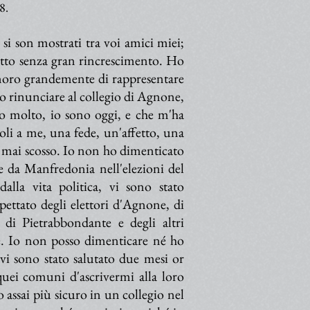
8.
si son mostrati tra voi amici miei;
fatto senza gran rincrescimento. Ho
 onoro grandemente di rappresentare
o rinunciare al collegio di Agnone,
 o molto, io sono oggi, e che m'ha
oli a me, una fede, un'affetto, una
a mai scosso. Io non ho dimenticato
 da Manfredonia nell'elezioni del
alla vita politica, vi sono stato
ettato degli elettori d'Agnone, di
 di Pietrabbondante e degli altri
 Io non posso dimenticare né ho
 vi sono stato salutato due mesi or
quei comuni d'ascrivermi alla loro
 assai più sicuro in un collegio nel