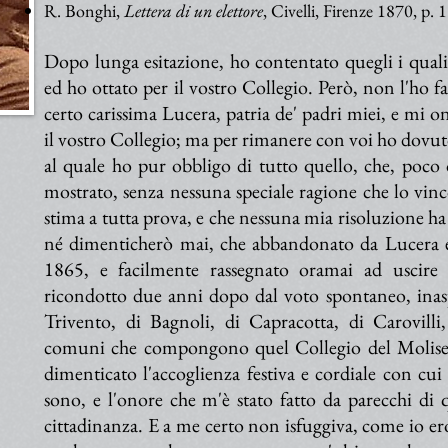
R. Bonghi,
Lettera di un elettore
, Civelli, Firenze 1870, p. 1
Dopo lunga esitazione, ho contentato quegli i quali 
ed ho ottato per il vostro Collegio. Però, non l'ho 
certo carissima Lucera, patria de' padri miei, e mi
il vostro Collegio; ma per rimanere con voi ho dovut
al quale ho pur obbligo di tutto quello, che, poco
mostrato, senza nessuna speciale ragione che lo vinc
stima a tutta prova, e che nessuna mia risoluzione h
né dimenticherò mai, che abbandonato da Lucera e
1865, e facilmente rassegnato oramai ad uscire d
ricondotto due anni dopo dal voto spontaneo, inasp
Trivento, di Bagnoli, di Capracotta, di Carovilli,
comuni che compongono quel Collegio del Molise.
dimenticato l'accoglienza festiva e cordiale con cui
sono, e l'onore che m'è stato fatto da parecchi di 
cittadinanza. E a me certo non isfuggiva, come io ero