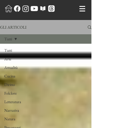
GLI ARTICOLI
Tutti
Tutti
Arte
Attualità
Cucina
Diritto
Folclore
Letteratura
Narrativa
Natura
Personaggi