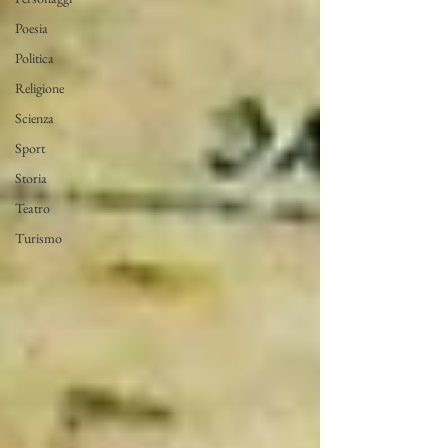
Poesia
Politica
Religione
Scienza
Sport
Storia
Teatro
Turismo