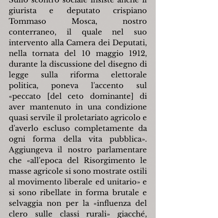
giurista e deputato crispiano 
Tommaso Mosca, nostro 
conterraneo, il quale nel suo 
intervento alla Camera dei Deputati, 
nella tornata del 10 maggio 1912, 
durante la discussione del disegno di 
legge sulla riforma elettorale 
politica, poneva l'accento sul 
«peccato [del ceto dominante] di 
aver mantenuto in una condizione 
quasi servile il proletariato agricolo e 
d'averlo escluso completamente da 
ogni forma della vita pubblica». 
Aggiungeva il nostro parlamentare 
che «all'epoca del Risorgimento le 
masse agricole si sono mostrate ostili 
al movimento liberale ed unitario» e 
si sono ribellate in forma brutale e 
selvaggia non per la «influenza del 
clero sulle classi rurali» giacché, 