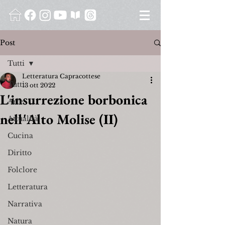
Post
Tutti
Letteratura Capracottese
Tutti
13 ott 2022
L'insurrezione borbonica
Arte
nell'Alto Molise (II)
Attualità
Cucina
Diritto
Folclore
Letteratura
Narrativa
Natura