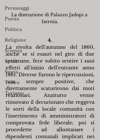
Personaggi
La distruzione di Palazzo Jadopi a 
Poesia
Isernia.
Politica
Religione
4.
La rivolta dell'autunno del 1860, 
Scienza
anche se si esaurì nel giro di due 
settimane, fece subito sentire i suoi 
Sport
effetti all'inizio dell'entrante anno 
Storia
1861. Diverse furono le ripercussioni, 
non sempre positive, che 
Teatro
direttamente scaturirono dai moti 
Turismo
reazionari. Anzitutto venne 
rinnovato il decurionato che reggeva 
le sorti della locale comunità con 
l'inserimento di amministratori di 
comprovata fede liberale; poi si 
procedette ad allontanare i 
dipendenti comunali implicati nei 