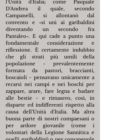
l'Unità d'Italia; come Pasquale 
D'Andrea il quale, secondo 
Campanelli, si allontanò dal 
convento e «si unì ai garibaldini 
diventando un secondo fra 
Pantaleo». E qui cade a punto una 
fondamentale considerazione e 
riflessione. È certamente indubbio 
che gli strati più umili della 
popolazione - prevalentemente 
formata da pastori, braccianti, 
boscaioli - pensavano unicamente a 
recarsi nei campi e nei boschi per 
zappare, arare, fare legna e badare 
alle bestie - e rimasero, così, in 
disparte ed indifferenti rispetto alla 
causa dell'Unità d'Italia. Ma altra 
buona parte di nostri compaesani o 
per ardore giovanile (come i 
volontari della Legione Sannitica e 
quelli garibaldini) o per consapevole 