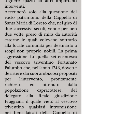
togliere spazio ad altri importanti 
interventi.
Accennerò solo alla questione del 
vasto patrimonio della Cappella di 
Santa Maria di Loreto che, nel giro di 
due successivi secoli, venne per ben 
due volte preso di mira da autorità 
esterne le quali volevano sottrarlo 
alla locale comunità per destinarlo a 
scopi non proprio nobili. La prima 
aggressione fu quella settecentesca 
del vescovo triventino Fortunato 
Palumbo che, nell'anno 1743, dovette 
desistere dai suoi ambiziosi propositi 
per l'intervento, prontamente 
richiesto ed ottenuto dalla 
popolazione capracottese, del 
delegato alla Reale giusdizione 
Fraggiani, il quale vietò al vescovo 
triventino qualsiasi intromissione 
nei beni laicali della Cappella di 