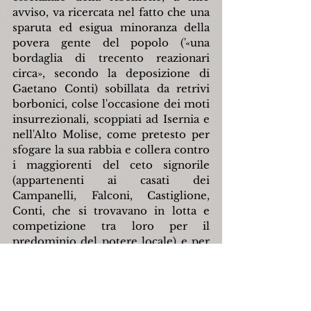
avviso, va ricercata nel fatto che una 
sparuta ed esigua minoranza della 
povera gente del popolo ('«una 
bordaglia di trecento reazionari 
circa», secondo la deposizione di 
Gaetano Conti) sobillata da retrivi 
borbonici, colse l'occasione dei moti 
insurrezionali, scoppiati ad Isernia e 
nell'Alto Molise, come pretesto per 
sfogare la sua rabbia e collera contro 
i maggiorenti del ceto signorile 
(appartenenti ai casati dei 
Campanelli, Falconi, Castiglione, 
Conti, che si trovavano in lotta e 
competizione tra loro per il 
predominio del potere locale) e per 
rivalersi nei confronti di alcuni 
galantuomini, non privi di scrupoli, 
del ceto signorile e della borghesia 
delle professioni. Dunque le 