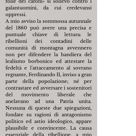
folle dei cafoni» si sollevò contro i 
galantuomini, da cui credevansi 
oppressi.
A mio avviso la sommossa autunnale 
del 1860 può avere una precisa e 
puntuale chiave di lettura: le 
ribellioni dei contadini delle 
comunità di montagna avvennero 
non per difendere la bandiera del 
lealismo borbonico ed attestare la 
fedeltà e l'attaccamento al sovrano 
regnante, Ferdinando II, inviso a gran 
parte della popolazione; né per 
contrastare ed avversare i sostenitori 
del movimento liberale che 
anelavano ad una Patria unita. 
Nessuna di queste due spiegazioni, 
fondate su ragioni di antagonismo 
politico ed astio ideologico, appare 
plausibile e convincente. La causa 
essenziale della ribellione, a mio 