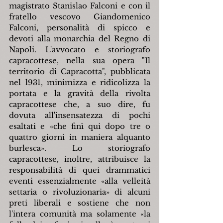
magistrato Stanislao Falconi e con il 
fratello vescovo Giandomenico 
Falconi, personalità di spicco e 
devoti alla monarchia del Regno di 
Napoli. L'avvocato e storiografo 
capracottese, nella sua opera "Il 
territorio di Capracotta", pubblicata 
nel l931, minimizza e ridicolizza la 
portata e la gravità della rivolta 
capracottese che, a suo dire, fu 
dovuta all'insensatezza di pochi 
esaltati e «che finì qui dopo tre o 
quattro giorni in maniera alquanto 
burlesca». Lo storiografo 
capracottese, inoltre, attribuisce la 
responsabilità di quei drammatici 
eventi essenzialmente «alla velleità 
settaria o rivoluzionaria» di alcuni 
preti liberali e sostiene che non 
l'intera comunità ma solamente «la 