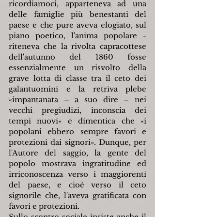
ricordiamoci, apparteneva ad una 
delle famiglie più benestanti del 
paese e che pure aveva elogiato, sul 
piano poetico, l'anima popolare - 
riteneva che la rivolta capracottese 
dell'autunno del 1860 fosse 
essenzialmente un risvolto della 
grave lotta di classe tra il ceto dei 
galantuomini e la retriva plebe 
«impantanata – a suo dire – nei 
vecchi pregiudizi, inconscia dei 
tempi nuovi» e dimentica che «i 
popolani ebbero sempre favori e 
protezioni dai signori». Dunque, per 
l'Autore del saggio, la gente del 
popolo mostrava ingratitudine ed 
irriconoscenza verso i maggiorenti 
del paese, e cioè verso il ceto 
signorile che, l'aveva gratificata con 
favori e protezioni.
Sullo scontro sociale insiste anche il 