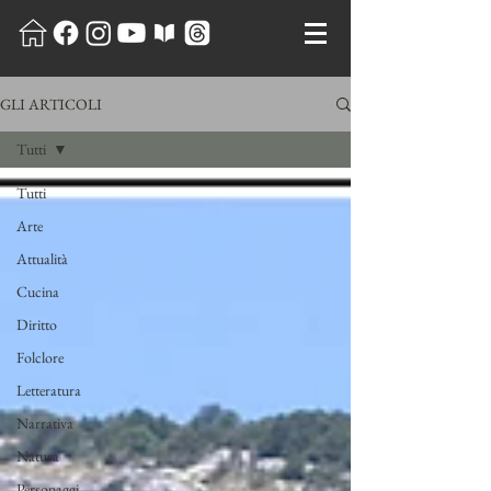
GLI ARTICOLI
Tutti
Tutti
Arte
Attualità
Cucina
Diritto
Folclore
Letteratura
Narrativa
Natura
Personaggi