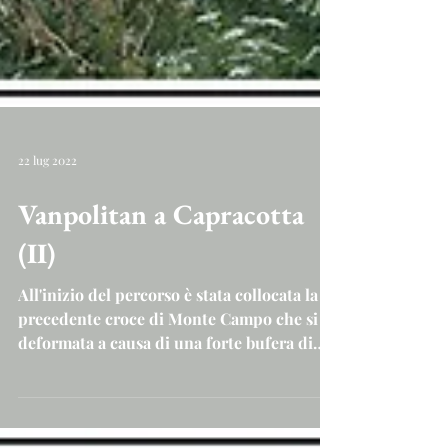
22 lug 2022
Vanpolitan a Capracotta
(II)
All'inizio del percorso è stata collocata la
precedente croce di Monte Campo che si è
deformata a causa di una forte bufera di