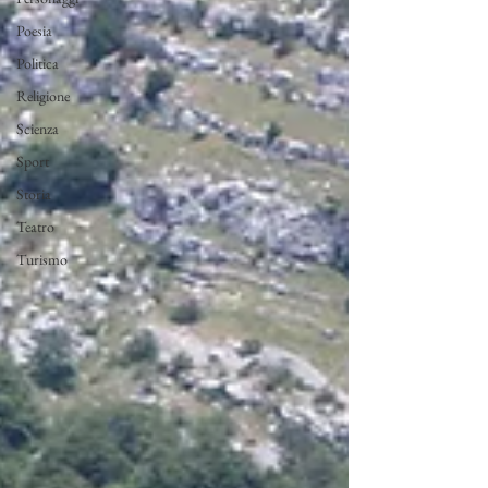
Poesia
Politica
Religione
Scienza
Sport
Storia
Teatro
Turismo