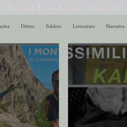
BRI
LE ATTIVITÀ
ALBUM
BIBLIOTECA
DISCOTECA
F
cina
Diritto
Folclore
Letteratura
Narrativa
ne
Scienza
Sport
Storia
Teatro
Turismo
21 dic 2020