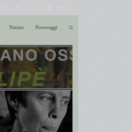
OTOTECA
PINACOTECA
VIDEOTECA
Natura
Personaggi