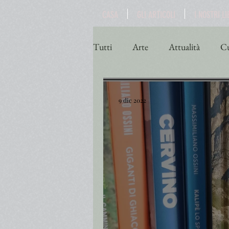
CASA
GLI ARTICOLI
I NOSTRI LI
Tutti
Arte
Attualità
Cu
Poesia
Politica
Religio
9 dic 2022