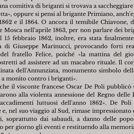
na comitiva di briganti si trovava a saccheggiare 
tta», oppure si pensi al brigante Primiano, anch'eg
 1862 e il 1864. O ancora il temibile Chiavone, d
e Mosca nell'aprile 1863, per non parlare dei brig
l 15 febbraio 1862, inoltre, era stata finalmente 
 di Giuseppe Marinucci, provocando forti reazi
del fratello Felice, poiché «la mattina del gi
stretti ad assistere ad un macabro rituale. Il cor
linata dell'Annunziata, monumento simbolo della c
a monito contro i briganti».
che il visconte francese Oscar De Poli pubblicò u
arono alla violenta annessione del Regno delle Du
 accadimenti luttuosi dell'anno 1862». De Poli e
e e, nel suo viaggio al Sud, rimase impressionato 
ti, soprattutto dai sabaudi, a danno delle popola
 per giorno gli eventi e restituendo alla memoria