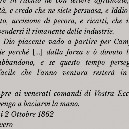
re in rischio né con lettere affrancate,
tà, e credo che ne siete persuasa, e Iddio
to, uccisione di pecora, e ricatti, che i
vendersi il rimanente delle industrie.
a Dio piacente vado a partire per Cam
rie perché 
[...]
 dalla forza e ò dovuto la
abbandono, e se questo tempo persegu
facile che l'anno ventura resterà in 
pre ai venerati comandi di Vostra Ecce
vengo a baciarvi la mano.
li 2 Ottobre 1862
 vero