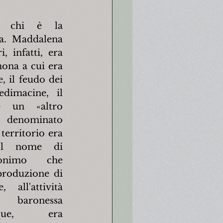
o chi è la 
ra. Maddalena 
 infatti, era 
na a cui era 
, il feudo dei 
edimacine, il 
e un «altro 
ominato 
erritorio era 
ol nome di 
onimo che 
produzione di 
all'attività 
baronessa 
que, era 