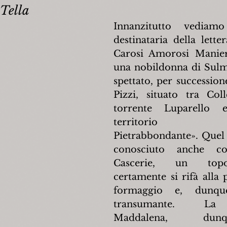
Tella
Innanzitutto vediam
destinataria della lette
Carosi Amorosi Manieri,
una nobildonna di Sulmo
spettato, per successione
Pizzi, situato tra Coll
torrente Luparello 
territorio den
Pietrabbondante». Quel t
conosciuto anche c
Cascerie, un top
certamente si rifà alla 
formaggio e, dunque, 
transumante. La 
Maddalena, dun