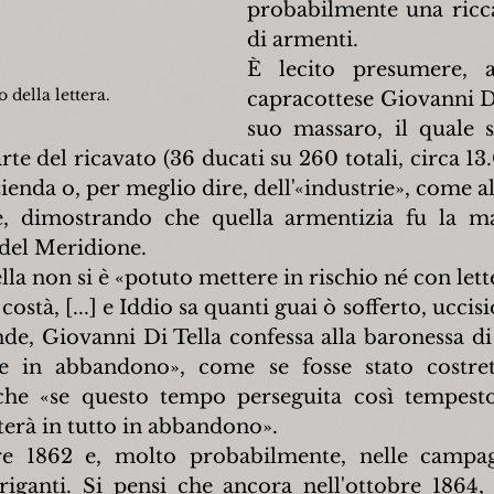
probabilmente una ricca
di armenti.
È lecito presumere, al
 della lettera.
capracottese Giovanni Di 
suo massaro, il quale s
rte del ricavato (36 ducati su 260 totali, circa 13.
azienda o, per meglio dire, dell'«industrie», come a
re, dimostrando che quella armentizia fu la ma
 del Meridione.
la non si è «potuto mettere in rischio né con lette
costà, [...] e Iddio sa quanti guai ò sofferto, uccisi
nde, Giovanni Di Tella confessa alla baronessa di
ie in abbandono», come se fosse stato costrett
che «se questo tempo perseguita così tempestos
terà in tutto in abbandono».
re 1862 e, molto probabilmente, nelle campag
iganti. Si pensi che ancora nell'ottobre 1864, 