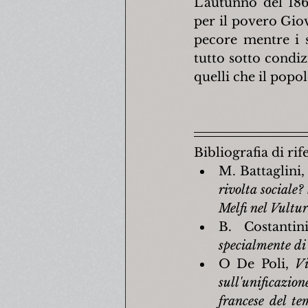
L'autunno del 186
per il povero Giova
pecore mentre i s
tutto sotto condiz
quelli che il popo
Bibliografia di ri
M. Battaglini,
rivolta sociale? 
Melfi nel Vultur
B. Costantin
specialmente di
O De Poli, 
Vi
sull'unificazio
francese del t