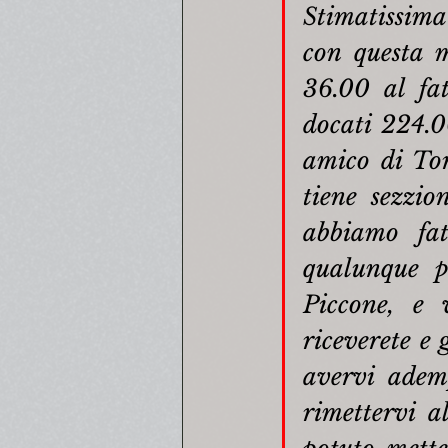
Stimatissima
con questa m
36.00 al fa
docati 224.00
amico di Tor
tiene sezzion
abbiamo fat
qualunque p
Piccone, e 
riceverete e 
avervi ademp
rimettervi a