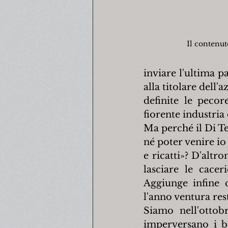
Il contenuto
inviare l'ultima pa
alla titolare dell'
definite le peco
fiorente industria
Ma perché il Di Tel
né poter venire io 
e ricatti»? 
D'altro
lasciare le cacer
Aggiunge infine 
l'anno ventura res
Siamo nell'ottob
imperversano i br