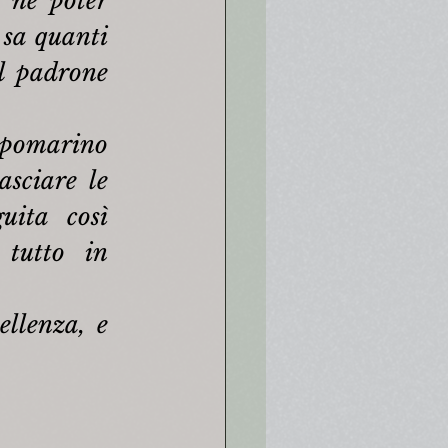
 né poter 
 sa quanti 
l padrone 
pomarino 
sciare le 
ita così 
tutto in 
llenza, e 