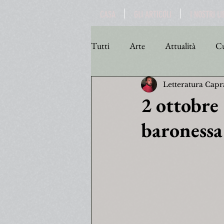
CASA
GLI ARTICOLI
I NOSTRI LI
Tutti
Arte
Attualità
Cu
Letteratura Capr
Personaggi
Poesia
Poli
2 ottobre 
baronessa