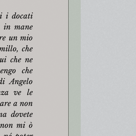
 i docati 
 in mane 
re un mio 
illo, che 
ui che ne 
engo che 
i Angelo 
za ve le 
nare a non 
ma dovete 
 non mi ò 