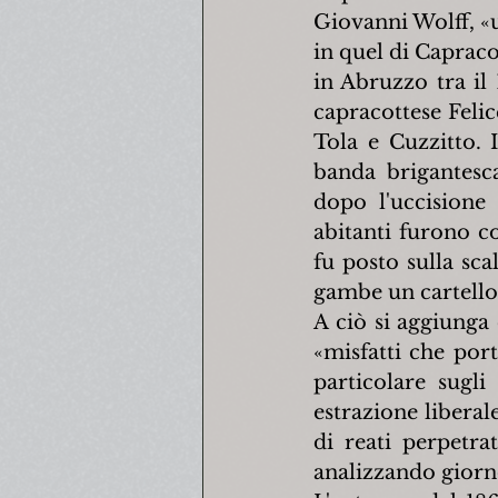
Giovanni Wolff, «u
in quel di Capraco
in Abruzzo tra il
capracottese Felic
Tola e Cuzzitto. I
banda brigantesca
dopo l'uccisione 
abitanti furono co
fu posto sulla sca
gambe un cartello 
A ciò si aggiunga 
«misfatti che port
particolare sugli
estrazione liberal
di reati perpetra
analizzando giorno