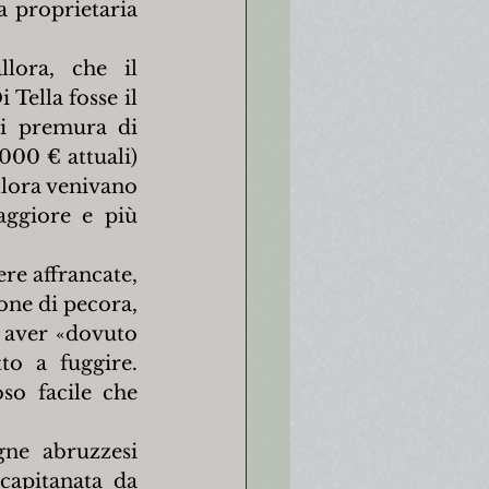
 proprietaria 
lora, che il 
Tella fosse il 
i premura di 
000 € attuali) 
llora venivano 
ggiore e più 
re affrancate, 
one di pecora, 
 aver «dovuto 
o a fuggire. 
o facile che 
ne abruzzesi 
capitanata da 