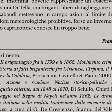
2, insomma, dovette rappresentare un coacervo 
nni Di Tella, coi briganti liberi di taglieggiare i 
abaudi mettevano in campo azioni al limite della
ioni meteorologiche proibitive, forse un inverno a
lo capracottese conosce fin troppo bene.
Fran
ferimento:
 
Il brigantaggio fra il 1799 e il 1865. Movimento crimin
Storia di fatti briganteschi fra l'Arianese, l'Irpinia, il 
e e la Calabria
, Procaccini, Civitella S. Paolo 2000
i, 
Azione e reazione. Notizie storico-politiche d
 quello chietino, dal 1848 al 1870
, Di Sciullo, Chieti
aggio nel Regno di Napoli nel'anno 1862. Le dramm
ne italiana nella inedita traduzione delle memorie di
empo
, a cura di G. De Crescenzo, Stamp. del Vale