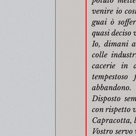
potuto mette
venire io cos
guai ò soffer
quasi deciso 
Io, dimani 
colle indust
cacerie in 
tempestoso 
abbandono.
Disposto sem
con rispetto 
Capracotta, 
Vostro servo