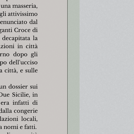
una masseria, 
li attivissimo 
enunciato dal 
anti Croce di 
decapitata la 
oni in città 
orno dopo gli 
po dell'ucciso 
ittà, e sulle 
n dossier sui 
e Sicilie, in 
ra infatti di 
dalla congerie 
zioni locali, 
 nomi e fatti.