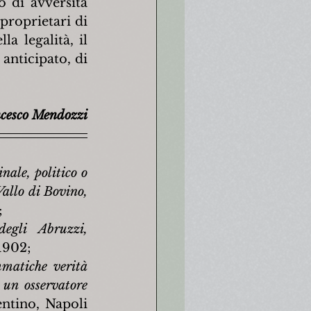
di avversità 
proprietari di 
 legalità, il 
nticipato, di 
cesco Mendozzi
ale, politico o 
Vallo di Bovino, 
;
egli Abruzzi, 
 1902;
atiche verità 
 un osservatore 
ntino, Napoli 