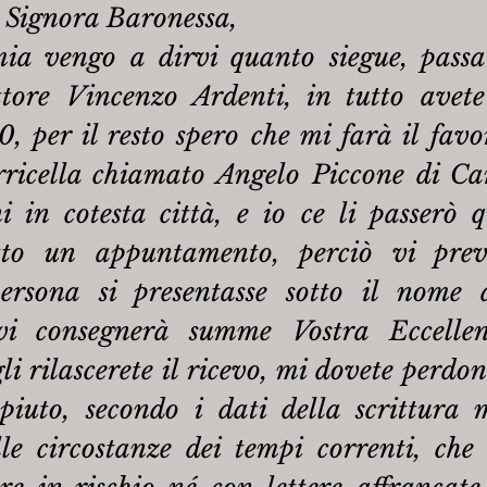
 Signora Baronessa,
ia vengo a dirvi quanto siegue, passai
ttore Vincenzo Ardenti, in tutto avete
, per il resto spero che mi farà il favo
ricella chiamato Angelo Piccone di Cam
i in cotesta città, e io ce li passerò q
to un appuntamento, perciò vi prev
ersona si presentasse sotto il nome d
vi consegnerà summe Vostra Eccellen
gli rilascerete il ricevo, mi dovete perdo
iuto, secondo i dati della scrittura 
lle circostanze dei tempi correnti, che