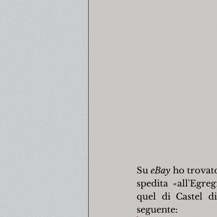
Su 
eBay 
ho trovato
spedita «all'Egr
quel di Castel di
seguente: