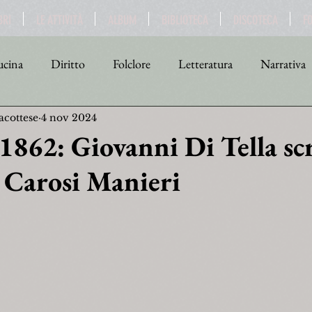
BRI
LE ATTIVITÀ
ALBUM
BIBLIOTECA
DISCOTECA
F
cina
Diritto
Folclore
Letteratura
Narrativa
acottese
4 nov 2024
tica
Religione
Scienza
Sport
Storia
Teat
1862: Giovanni Di Tella scr
 Carosi Manieri