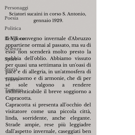
Personaggi
Sciatori sucaini in corso S. Antonio, 
Poesia
gennaio 1929.
Politica
Il VII convegno invernale d'Abruzzo 
Religione
appartiene ormai al passato, ma su di 
Scienza
esso non scenderà molto presto la 
nebbia dell'oblio. Abbiamo vissuto 
Sport
per quasi una settimana in un'oasi di 
Storia
pace e di allegria, in un'atmosfera di 
entusiasmo e di armonie, che di per 
Teatro
sé sole valgono a rendere 
Turismo
indimenticabile il breve soggiorno a 
Capracotta.
Capracotta si presenta all'occhio del 
visitatore come una piccola città, 
linda, sorridente, anche elegante. 
Strade ampie, rese più leggiadre 
dall'aspetto invernale, caseggiati ben 