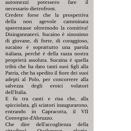
automezzi potessero fare il 
necessario dietrofront.
Credete forse che la prospettiva 
della non agevole camminata 
spaventasse oltremodo la comitiva? 
Disingannatevi. Sucaino è sinonimo 
di giovane, di forte, di coraggioso, 
sucaino è soprattutto una parola 
italiana, perché è della razza nostra 
proprietà assoluta. Sucaina è quella 
tribù che ha dato tanti suoi figli alla 
Patria, che ha spedito il fiore dei suoi 
adepti al Polo, per concorrere alla 
salvezza degli eroici volatori 
dell'Italia.
E fu tra canti e risa che, alla 
spicciolata, gli sciatori inaugurarono, 
entrando in Capracotta, il VII 
Convegno d'Abruzzo.
Che dire dell'accoglienza della 
cittadina? Qualunque elogio, 