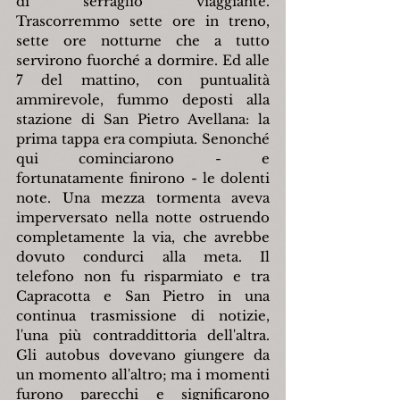
di serraglio viaggiante. 
Trascorremmo sette ore in treno, 
sette ore notturne che a tutto 
servirono fuorché a dormire. Ed alle 
7 del mattino, con puntualità 
ammirevole, fummo deposti alla 
stazione di San Pietro Avellana: la 
prima tappa era compiuta. Senonché 
qui cominciarono - e 
fortunatamente finirono - le dolenti 
note. Una mezza tormenta aveva 
imperversato nella notte ostruendo 
completamente la via, che avrebbe 
dovuto condurci alla meta. Il 
telefono non fu risparmiato e tra 
Capracotta e San Pietro in una 
continua trasmissione di notizie, 
l'una più contraddittoria dell'altra. 
Gli autobus dovevano giungere da 
un momento all'altro; ma i momenti 
furono parecchi e significarono 