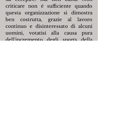
criticare non è sufficiente quando 
questa organizzazione si dimostra 
ben costrutta, grazie al lavoro 
continuo e disinteressato di alcuni 
uomini, votatisi alla causa pura 
dell'incremento degli sports della 
neve nelle masse giovanili.
E se al Consiglio romano della 
S.U.C.A.I. va il merito di aver rivelato 
al centro-meridione d'Italia le 
possibilità di Capracotta, bisogna 
pure non dimenticare le 
benemerenze del comitato locale, di 
cui è stata l'anima il maestro 
Ottorino Conti, presidente dello sci 
Club, coadiuvato da Pasqualino 
Conti, Noè Ciccorelli, Giuseppe 
Falconi e dal milanese Iskachi. 
Efficacissima fu anche l'opera del 
podestà di Capracotta, avv. Gregorio 