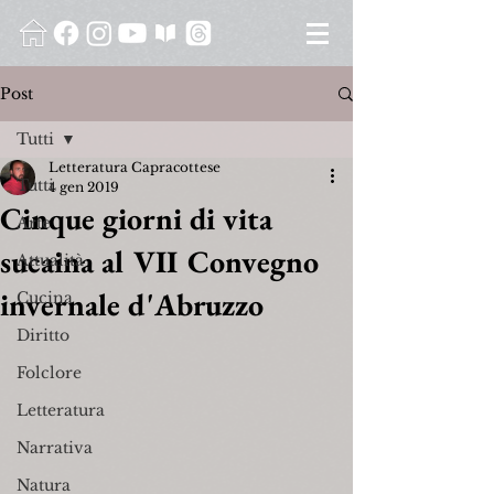
Post
Tutti
Letteratura Capracottese
Tutti
4 gen 2019
Cinque giorni di vita
Arte
sucaina al VII Convegno
Attualità
invernale d'Abruzzo
Cucina
Diritto
Folclore
Letteratura
Narrativa
Natura